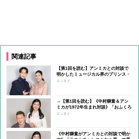
関連記事
【第1回を読む】アンミカとの対談で
明かしたミュージカル界のプリンス・
山崎育三郎が生まれるまで「シャイな
エンタメ
子供だったけど、役を演じるときだけ
は解放的になれた」
→【第1回を読む】《中村獅童＆アン
ミカが1972年生まれ対談》「おふくろ
の支えがなかったら、初舞台すら立て
エンタメ
なかった」歌舞伎での逆境を乗り越え
るまで
《中村獅童がアンミカとの対談で明か