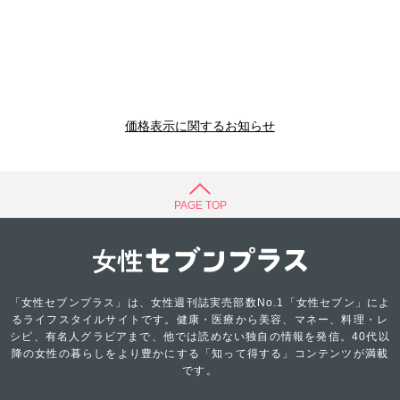
価格表示に関するお知らせ
PAGE TOP
「女性セブンプラス」は、女性週刊誌実売部数No.1「女性セブン」によ
るライフスタイルサイトです。健康・医療から美容、マネー、料理・レ
シピ、有名人グラビアまで、他では読めない独自の情報を発信。40代以
降の女性の暮らしをより豊かにする「知って得する」コンテンツが満載
です。