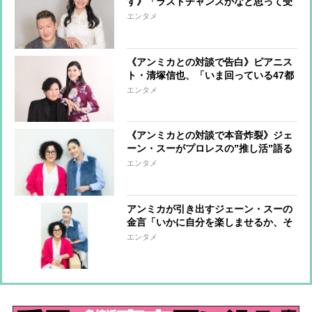
す》「ラストチャンスかなと思って受
けた」映画『ピンポン』秘話や大病の
エンタメ
経験、支えてくれた妻の存在の大きさ
《アンミカとの対談で告白》ピアニス
ト・清塚信也、「いま回っている47都
道府県ツアーがひとつの節目」 10代
エンタメ
での留学後、100社の営業まわりで開
けたキャリア
《アンミカとの対談で本音炸裂》ジェ
ーン・スーがプロレスの”推し活”語る
「人間って一生懸命になるのをこんな
エンタメ
に剝き出しにしてもいいんだと衝撃受
けた」
アンミカが引き出すジェーン・スーの
金言「いかに自分を楽しませるか、そ
れが人生のテーマ」「昔もいまも夢は
エンタメ
ありません。夢がなくても動いていれ
ば人生は開ける」