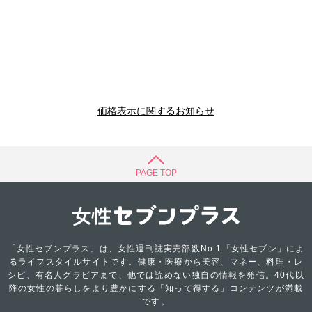
価格表示に関するお知らせ
PAGE TOP
「女性セブンプラス」は、女性週刊誌実売部数No.1「女性セブン」によ
るライフスタイルサイトです。健康・医療から美容、マネー、料理・レ
シピ、有名人グラビアまで、他では読めない独自の情報を発信。40代以
降の女性の暮らしをより豊かにする「知って得する」コンテンツが満載
です。