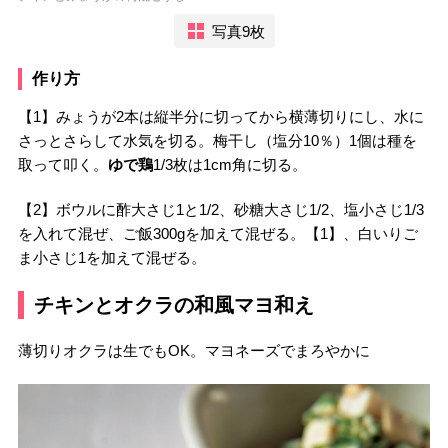
写真9枚
作り方
【1】みょうが2本は縦半分に切ってから横薄切りにし、水に
さっとさらして水気を切る。梅干し（塩分10％）1個は種を
取って叩く。
ゆで鶏
1/3枚は1cm角に切る。
【2】ボウルに酢大さじ1と1/2、砂糖大さじ1/2、塩小さじ1/3
を入れて混ぜ、ご飯300gを加えて混ぜる。【1】、白いりご
ま小さじ1を加えて混ぜる。
チキンとオクラの和風マヨ和え
薄切りオクラは生でもOK。マヨネーズでまろやかに