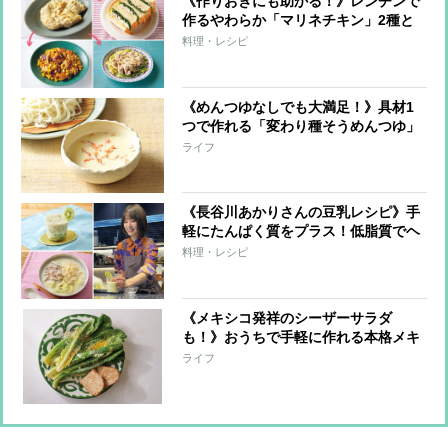
《作りおきにも助かる！》レンチンで
作るやわらか「マリネチキン」2種と
活用レシピ6つ
料理・レシピ
《めんつゆなしでも大満足！》具材1
つで作れる「変わり種そうめんつゆ」
レシピ8つ
ライフ
《長谷川あかりさんの豆乳レシピ》手
軽にたんぱく質をプラス！低脂質でヘ
ルシーな朝昼晩の3品
料理・レシピ
《メキシコ発祥のシーザーサラダ
も！》おうちで手軽に作れる本格メキ
シコ料理レシピ5つ。サラダからメイ
ライフ
ンまで！