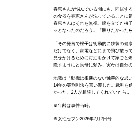
春恵さんが悩んでいる間にも、同居する
の食器を春恵さんが洗っていることに
春恵さんはそれを無視。腹を立てた桜
ッとなったのだろう。「殴りたかった
「その発言で桜子は衝動的に鉄製の健
だけでなく、家電などにまで飛び散っ
見せかけるために灯油をかけて家ごと
隠すようにと実母に頼み、実母は自分
地裁は「動機は根拠のない独善的な思
14年の実刑判決を言い渡した。裁判を
かった。2人が相談してくれていたら…
※年齢は事件当時。
※女性セブン2026年7月2日号