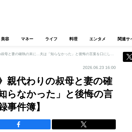
美容
マネー
ライフ
料理
エンタメ
関連サ
《焼け跡から遺体》親代わりの叔母と妻の確執の末に…夫は「知らなかった」と後悔の言葉を口にした【実録事件簿】
2026.06.23 16:00
》親代わりの叔母と妻の確
知らなかった」と後悔の言
録事件簿】