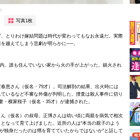
C）
写真1枚
ず、とりわけ嫁姑問題は時代が変わってもなお永遠だ。実際
を越えてしまう悲劇が明らかに──。
古市内。誰も住んでいない家から火の手が上がった。鎮火され
春恵さん（仮名・79才）。司法解剖の結果、出火時には
れているなど不審な外傷が判明した。捜査は殺人事件に切り
妻・横家桜子（仮名・35才）が逮捕された。
さん（仮名）の叔母。正博さんは幼い頃に両親を病気で相次
となって育て上げました。近所の人は“本当の親子のよう
んが独身だったのは甥を育てていたからではないか”と話して