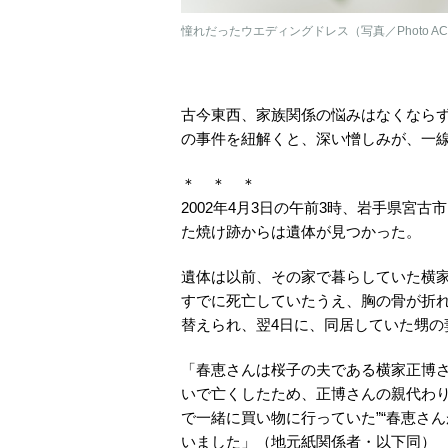
憧れだったウエディングドレス（写真／Photo A
古今東西、家族関係の悩みはなくなら
の事件を紐解くと、深い憎しみが、一線
＊ ＊ ＊
2002年4月3日の午前3時、岩手県宮
た焼け跡からは遺体が見つかった。
遺体は以前、その家で暮らしていた横家
すでに死亡していたうえ、胸の骨が折
替えられ、翌4日に、同居していた甥の
「春恵さんは桜子の夫である横家正博
いで亡くしたため、正博さんの親代わり
で一緒に買い物に行っていた”“春恵さ
いました」（地元紙関係者・以下同）