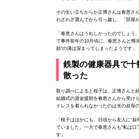
その生い立ちからか正博さんは春恵さ
わざわざ選んでから引っ越し、「部屋
「春恵さんはうれしかったのでしょう
て事件前年の10月頃に、春恵さんと甥
姑”の溝は深まってしまったようです」
鉄製の健康器具で十
散った
取り調べによると桜子は、正博さんと結
結婚式の資金援助を春恵さんから受け
ドレスを着られなかったのは夫の叔母
「桜子はほかにも、日頃から友人に“叔
ていました。一方で春恵さんも“私は口
す」