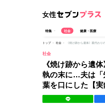
特集
社会
健康・医療
トップ
社会
社会
《焼け跡から遺体
執の末に…夫は「
葉を口にした【実