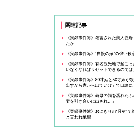
関連記事
《実録事件簿》殺害された美人義母
たか
《実録事件簿》“自慢の嫁”の強い殺
《実録事件簿》有名観光地で起こっ
いなくなればリセットできるのでは
《実録事件簿》80才姑と50才嫁が
出すから家から出ていけ」で口論に
《実録事件簿》義母の顔を濡れたふ
妻を引き合いに出され…」
《実録事件簿》おにぎりの“具材”
と言われ絶望