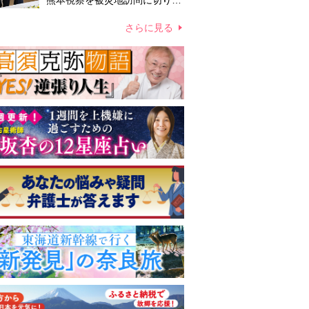
熊本視察を被災地訪問に切り替
えての実施が現実的か 上皇ご
夫妻から受け継ぐ“国民への寄
さらに見る
り添い方”