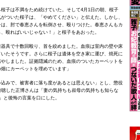
桜子は不満をため続けていた。そして4月1日の朝、桜子
気がついた桜子は、「やめてください」と伝えた。しかし、
子は、肘で春恵さんを転倒させ、殴りつけた。春恵さんもカ
ら、殴ればいいじゃない！」と桜子をあおった。
康器具で十数回殴り、首を絞めました。血痕は室内の壁や床
ていたそうです。さらに桜子は遺体を空き家に運び、焼死に
燃やしました。証拠隠滅のため、血痕のついたカーペットを
の畑にカーペットを埋めています」
い込みで、被害者に落ち度があるとは思えない」とし、懲役
傍聴した正博さんは「妻の気持ちも叔母の気持ちも知らな
」と後悔の言葉を口にした。