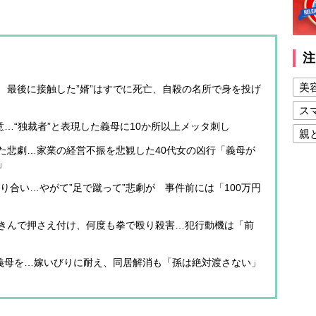
注
美
 最後に接触した”婿”はすでに死亡、自殺の名所で身を投げ
ス
意…“独裁者”と表現した義母に10か所以上メッタ刺し
親
た悲劇…家業の経営不振を悲観した40代女の凶行「義母が
健
」
美
殴り合い…やがて”足で蹴って”悲劇が 事件前には「100万円
夫
きんで押さえ付け、何度も拳で殴り殺害…犯行動機は「前
で義母を…嫁いびりに耐え、同居解消も「孫は絶対渡さない」