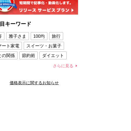
目キーワード
容
雅子さま
100均
旅行
マート家電
スイーツ・お菓子
との関係
節約術
ダイエット
康法
新製品
さらに見る
容賢者のダイエットグッズ
価格表示に関するお知らせ
との関係
新津春子
どか食い