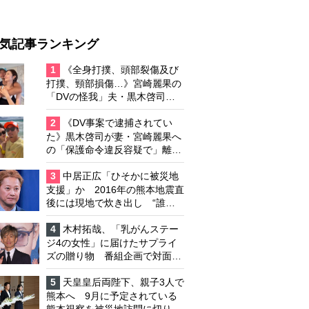
気記事ランキング
1
《全身打撲、頭部裂傷及び
打撲、頸部損傷…》宮崎麗果の
「DVの怪我」夫・黒木啓司の
逮捕で始まる「夫婦の闘争」
2
《DV事案で逮捕されてい
た》黒木啓司が妻・宮崎麗果へ
の「保護命令違反容疑で」離婚
協議は「第二ステージ」へ
3
中居正広「ひそかに被災地
支援」か 2016年の熊本地震直
後には現地で炊き出し “誰に
も知られなくて良い”と、むし
ろ強まる福祉活動への思い
4
木村拓哉、「乳がんステー
ジ4の女性」に届けたサプライ
ズの贈り物 番組企画で対面し
たファンが、夢と希望を与える
心遣いに「うれしくて号泣しま
5
天皇皇后両陛下、親子3人で
した」
熊本へ 9月に予定されている