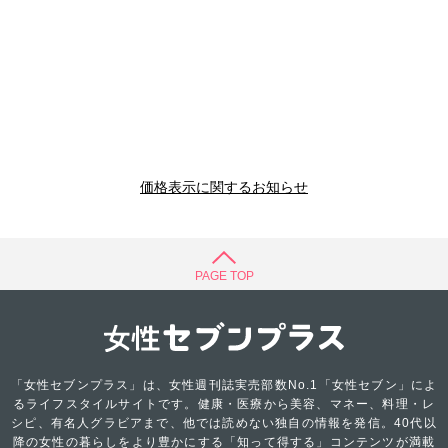
価格表示に関するお知らせ
PAGE TOP
「女性セブンプラス」は、女性週刊誌実売部数No.1「女性セブン」によ
るライフスタイルサイトです。健康・医療から美容、マネー、料理・レ
シピ、有名人グラビアまで、他では読めない独自の情報を発信。40代以
降の女性の暮らしをより豊かにする「知って得する」コンテンツが満載