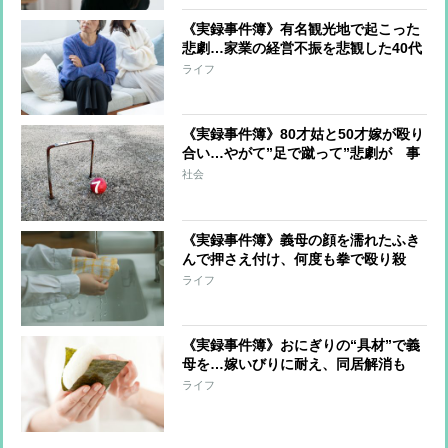
《実録事件簿》有名観光地で起こった
悲劇…家業の経営不振を悲観した40代
女の凶行「義母がいなくなればリセッ
ライフ
トできるのでは」
《実録事件簿》80才姑と50才嫁が殴り
合い…やがて”足で蹴って”悲劇が 事
件前には「100万円出すから家から出
社会
ていけ」で口論に
《実録事件簿》義母の顔を濡れたふき
んで押さえ付け、何度も拳で殴り殺
害…犯行動機は「前妻を引き合いに出
ライフ
され…」
《実録事件簿》おにぎりの“具材”で義
母を…嫁いびりに耐え、同居解消も
「孫は絶対渡さない」と言われ絶望
ライフ