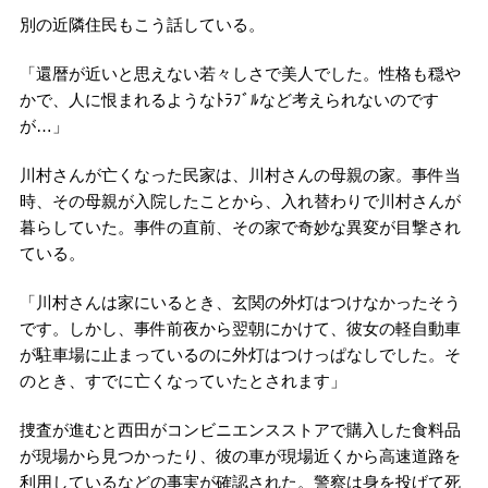
別の近隣住民もこう話している。
「還暦が近いと思えない若々しさで美人でした。性格も穏や
かで、人に恨まれるようなﾄﾗﾌﾞﾙなど考えられないのです
が…」
川村さんが亡くなった民家は、川村さんの母親の家。事件当
時、その母親が入院したことから、入れ替わりで川村さんが
暮らしていた。事件の直前、その家で奇妙な異変が目撃され
ている。
「川村さんは家にいるとき、玄関の外灯はつけなかったそう
です。しかし、事件前夜から翌朝にかけて、彼女の軽自動車
が駐車場に止まっているのに外灯はつけっぱなしでした。そ
のとき、すでに亡くなっていたとされます」
捜査が進むと西田がコンビニエンスストアで購入した食料品
が現場から見つかったり、彼の車が現場近くから高速道路を
利用しているなどの事実が確認された。警察は身を投げて死