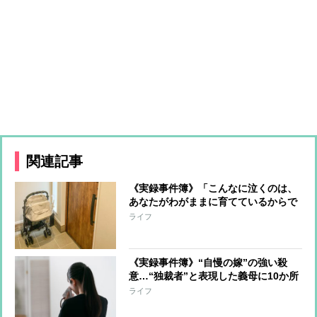
関連記事
《実録事件簿》「こんなに泣くのは、
あなたがわがままに育てているからで
しょ！」義母の“嫁いびり”に我慢の限
ライフ
界 台所の包丁で及んだ凶行
《実録事件簿》“自慢の嫁”の強い殺
意…“独裁者”と表現した義母に10か所
以上メッタ刺し
ライフ