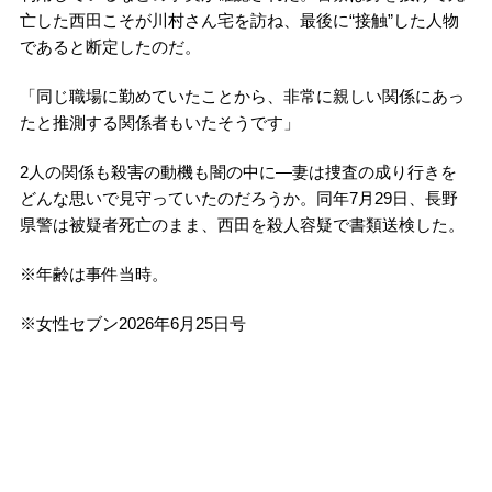
亡した西田こそが川村さん宅を訪ね、最後に“接触”した人物
であると断定したのだ。
「同じ職場に勤めていたことから、非常に親しい関係にあっ
たと推測する関係者もいたそうです」
2人の関係も殺害の動機も闇の中に―妻は捜査の成り行きを
どんな思いで見守っていたのだろうか。同年7月29日、長野
県警は被疑者死亡のまま、西田を殺人容疑で書類送検した。
※年齢は事件当時。
※女性セブン2026年6月25日号