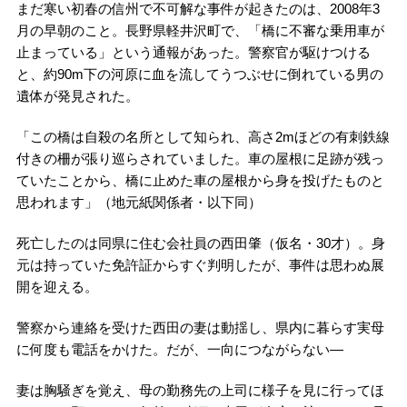
まだ寒い初春の信州で不可解な事件が起きたのは、2008年3
月の早朝のこと。長野県軽井沢町で、「橋に不審な乗用車が
止まっている」という通報があった。警察官が駆けつける
と、約90m下の河原に血を流してうつぶせに倒れている男の
遺体が発見された。
「この橋は自殺の名所として知られ、高さ2mほどの有刺鉄線
付きの柵が張り巡らされていました。車の屋根に足跡が残っ
ていたことから、橋に止めた車の屋根から身を投げたものと
思われます」（地元紙関係者・以下同）
死亡したのは同県に住む会社員の西田肇（仮名・30才）。身
元は持っていた免許証からすぐ判明したが、事件は思わぬ展
開を迎える。
警察から連絡を受けた西田の妻は動揺し、県内に暮らす実母
に何度も電話をかけた。だが、一向につながらない―
妻は胸騒ぎを覚え、母の勤務先の上司に様子を見に行ってほ