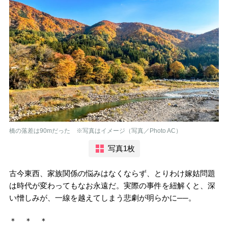
橋の落差は90mだった ※写真はイメージ（写真／Photo AC）
写真1枚
古今東西、家族関係の悩みはなくならず、とりわけ嫁姑問題
は時代が変わってもなお永遠だ。実際の事件を紐解くと、深
い憎しみが、一線を越えてしまう悲劇が明らかに──。
＊ ＊ ＊