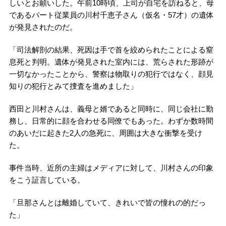
しいとお願いした。午前10時頃、上司が自宅を訪ねると、母
であるパート従業員の川村千恵子さん（仮名・57才）の遺体
が発見されたのだ。
「司法解剖の結果、死因は手で首を絞められたことによる窒
息死と判明。遺体が発見された室内には、荒らされた形跡が
一切なかったことから、警察は物取りの犯行ではなく、顔見
知りの犯行とみて捜査を進めました」
西田と川村さんは、義母と婿であると同時に、同じ会社に勤
務し、日常的に顔を合わせる同僚でもあった。わずか数時間
のあいだに起きた2人の急死に、周囲は大きな衝撃を受け
た。
事件当時、近所の主婦はメディアに対して、川村さんの印象
をこう証言している。
「旦那さんとは離婚していて、きれいで皆の憧れの的だっ
た」