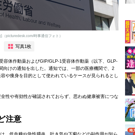
cturedesk.com/時事通信フォト）
写真1枚
1受容体作動薬およびGIP/GLP-1受容体作動薬（以下、GLP-
関向けの通知を出した。通知では、一部の医療機関で、2
美容や痩身を目的として使われているケースが見られるとし
全性や有効性が確認されておらず、思わぬ健康被害につな
ど注意
薬では、低血糖や急性膵炎、吐き気や下痢などの副作用が知ら