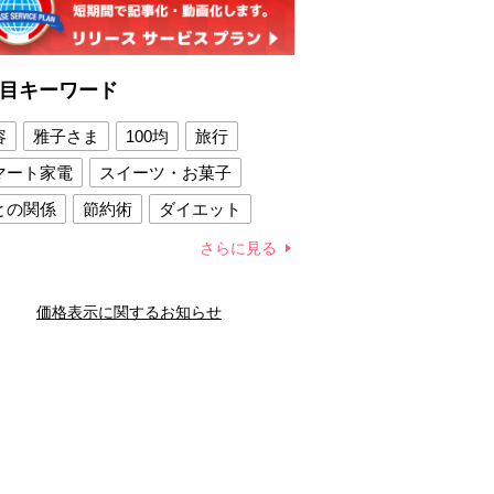
目キーワード
容
雅子さま
100均
旅行
マート家電
スイーツ・お菓子
との関係
節約術
ダイエット
康法
新製品
さらに見る
容賢者のダイエットグッズ
価格表示に関するお知らせ
との関係
新津春子
どか食い