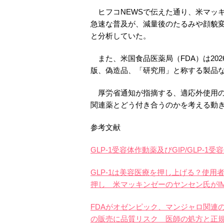
ヒフコNEWSで伝えた通り、米マッキンゼーはI
急速な普及が、減量後のたるみや顔貌
と分析していた。
また、米国食品医薬局（FDA）は202
版、偽造品、「研究用」と称する製品
厚労省通知が指摘する、適応外使用の問
関連薬とどう付き合うのかを考える動
参考文献
GLP-1受容体作動薬及びGIP/GLP-
GLP-1は美容医療を押し上げる？使
押し 米マッキンゼーのヤンセン氏がIMCAS W
FDAがオゼンピック、マンジャロ関連の
の販売に品質リスク 医師の処方と正