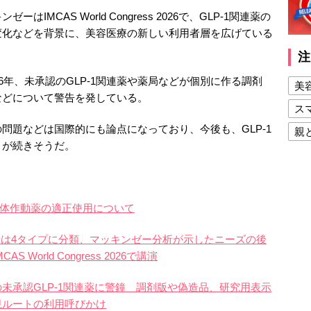
MCAS World Congress 2026で、GLP-1関連薬の
変化などを背景に、美容医療の新しい利用者層を広げている
注
6年、未承認のGLP-1関連薬や薬局などが個別に作る調剤
美
などについて警告を発している。
ス
題などは国際的にも論点になっており、今後も、GLP-1
親
きが続きそうだ。
健
美
夫
1受容体作動薬の適正使用について
用者は4タイプに分類、マッキンゼー分析が示したニーズの後
orld Congress 2026で講演
未承認GLP-1関連薬に警鐘 調剤版や偽造品、研究用表示
規ルートの利用呼びかけ