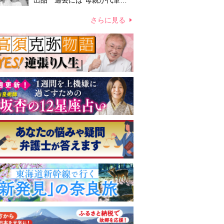
出品 過去には“母親が代筆し
たファン宛ての手紙”が10万円
ほどで売買 昭和スターグッズ
さらに見る
高額取引の実態