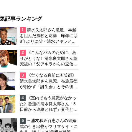
気記事ランキング
1
清水良太郎さん急逝、再起
を阻んだ孤独と葛藤 昨年には
8年ぶりに父・清水アキラと共
演、本格的な活動再開に向かっ
ていたが…周囲が懸念していた
2
《こんなバカのために、あ
「不安定なところ」
りがとうな》清水良太郎さん急
死後の「父アキラからの返信」
布施辰徳が涙で明かす「順番が
違う」
3
《亡くなる直前にも笑顔》
清水良太郎さん急死、布施辰徳
が明かす「誕生会」とその後の
メッセージ
4
《室内でもう意識がなかっ
た》急逝の清水良太郎さん「3
日前から連絡とれず」妻子とは
別居で孤独を感じていた
5
三浦友和＆百恵さんの結婚
式の引き出物がフリマサイトに