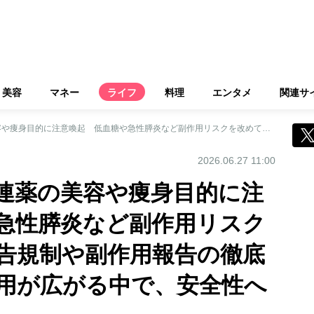
美容
マネー
ライフ
料理
エンタメ
関連サ
厚労省がGLP-1関連薬の美容や痩身目的に注意喚起 低血糖や急性膵炎など副作用リスクを改めて周知 広告規制や副作用報告の徹底求める 世界で使用が広がる中で、安全性への関心高まる
2026.06.27 11:00
関連薬の美容や痩身目的に注
急性膵炎など副作用リスク
告規制や副作用報告の徹底
用が広がる中で、安全性へ