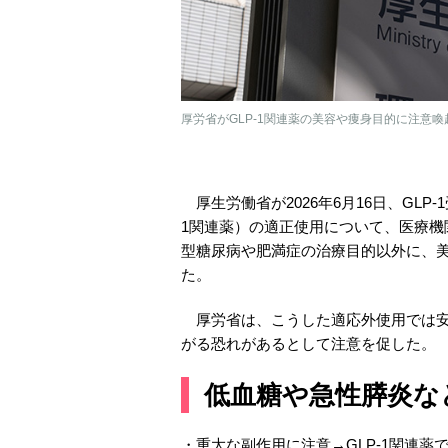
厚労省がGLP-1関連薬の美容や痩身目的に注意喚起（pi
厚生労働省が2026年6月16日、GLP-
1関連薬）の適正使用について、医療機
型糖尿病や肥満症の治療目的以外に、
た。
厚労省は、こうした適応外使用では安
がる恐れがあるとして注意を促した。
低血糖や急性膵炎な
・重大な副作用に注意→GLP-1関連