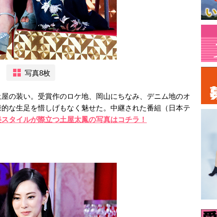
写真8枚
土屋の装い。受賞作のロケ地、岡山にちなみ、デニム地のオ
康的な生足を惜しげもなく魅せた。中継された番組（日本テ
美スタイルが際立つ土屋太鳳の写真はコチラ！