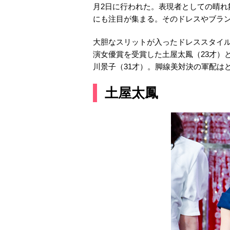
月2日に行われた。表現者としての晴
にも注目が集まる。そのドレスやブラ
大胆なスリットが入ったドレススタイル
演女優賞を受賞した土屋太鳳（23才）
川景子（31才）。脚線美対決の軍配は
土屋太鳳