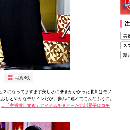
注
美
ス
親
健
美
写真8枚
夫
し、ミセスになってますます美しさに磨きがかかった北川はモノ
見おしとやかなデザインだが、歩みに連れてこんなふうに。
。
→「主張激しすぎ」アイテムをまとった北川景子はコチ