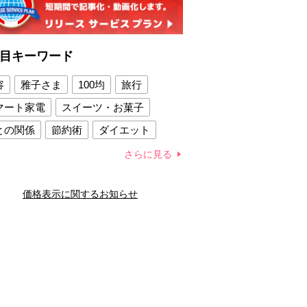
目キーワード
容
雅子さま
100均
旅行
マート家電
スイーツ・お菓子
との関係
節約術
ダイエット
康法
新製品
さらに見る
容賢者のダイエットグッズ
価格表示に関するお知らせ
との関係
新津春子
どか食い