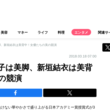
美容
マネー
ライフ
料理
エンタメ
関連サ
脚、新垣結衣は美背中！女優たちの美の競演
2018.03.18 07:00
子は美脚、新垣結衣は美背
の競演
負けない華やかさで盛り上がる日本アカデミー賞授賞式が3