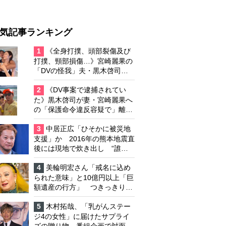
気記事ランキング
1
《全身打撲、頭部裂傷及び
打撲、頸部損傷…》宮崎麗果の
「DVの怪我」夫・黒木啓司の
逮捕で始まる「夫婦の闘争」
2
《DV事案で逮捕されてい
た》黒木啓司が妻・宮崎麗果へ
の「保護命令違反容疑で」離婚
協議は「第二ステージ」へ
3
中居正広「ひそかに被災地
支援」か 2016年の熊本地震直
後には現地で炊き出し “誰に
も知られなくて良い”と、むし
ろ強まる福祉活動への思い
4
美輪明宏さん「戒名に込め
られた意味」と10億円以上「巨
額遺産の行方」 つきっきりで
私生活をサポートしていた元俳
優が相続か
5
木村拓哉、「乳がんステー
ジ4の女性」に届けたサプライ