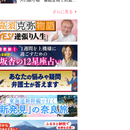
ズの贈り物 番組企画で対面し
たファンが、夢と希望を与える
心遣いに「うれしくて号泣しま
さらに見る
した」