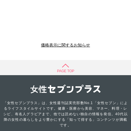
価格表示に関するお知らせ
PAGE TOP
「女性セブンプラス」は、女性週刊誌実売部数No.1「女性セブン」によ
るライフスタイルサイトです。健康・医療から美容、マネー、料理・レ
シピ、有名人グラビアまで、他では読めない独自の情報を発信。40代以
降の女性の暮らしをより豊かにする「知って得する」コンテンツが満載
です。