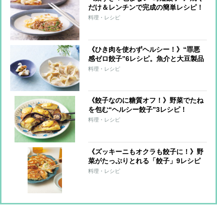
だけ＆レンチンで完成の簡単レシピ！
料理・レシピ
《ひき肉を使わずヘルシー！》“罪悪
感ゼロ餃子”6レシピ。魚介と大豆製品
で大満足！
料理・レシピ
《餃子なのに糖質オフ！》野菜でたね
を包む“ヘルシー餃子”3レシピ！
料理・レシピ
《ズッキーニもオクラも餃子に！》野
菜がたっぷりとれる「餃子」9レシピ
料理・レシピ