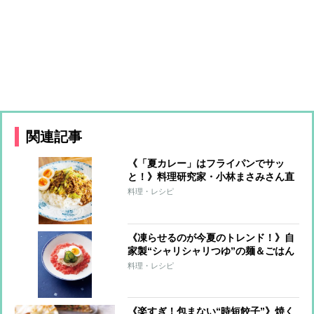
関連記事
《「夏カレー」はフライパンでサッ
と！》料理研究家・小林まさみさん直
伝レシピ
料理・レシピ
《凍らせるのが今夏のトレンド！》自
家製“シャリシャリつゆ”の麺＆ごはん
7レシピ
料理・レシピ
《楽すぎ！包まない“時短餃子”》焼く