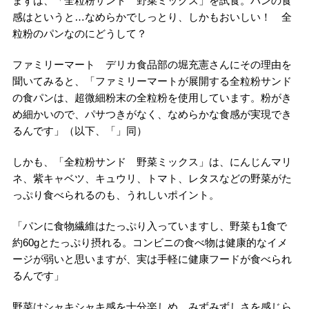
まずは、「全粒粉サンド 野菜ミックス」を試食。パンの食
感はというと…なめらかでしっとり、しかもおいしい！ 全
粒粉のパンなのにどうして？
ファミリーマート デリカ食品部の堀充憲さんにその理由を
聞いてみると、「ファミリーマートが展開する全粒粉サンド
の食パンは、超微細粉末の全粒粉を使用しています。粉がき
め細かいので、パサつきがなく、なめらかな食感が実現でき
るんです」（以下、「」同）
しかも、「全粒粉サンド 野菜ミックス」は、にんじんマリ
ネ、紫キャベツ、キュウリ、トマト、レタスなどの野菜がた
っぷり食べられるのも、うれしいポイント。
「パンに食物繊維はたっぷり入っていますし、野菜も1食で
約60gとたっぷり摂れる。コンビニの食べ物は健康的なイメ
ージが弱いと思いますが、実は手軽に健康フードが食べられ
るんです」
野菜はシャキシャキ感を十分楽しめ、みずみずしさを感じら