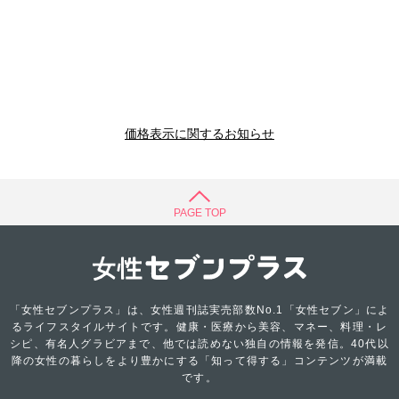
価格表示に関するお知らせ
PAGE TOP
「女性セブンプラス」は、女性週刊誌実売部数No.1「女性セブン」によ
るライフスタイルサイトです。健康・医療から美容、マネー、料理・レ
シピ、有名人グラビアまで、他では読めない独自の情報を発信。40代以
降の女性の暮らしをより豊かにする「知って得する」コンテンツが満載
です。