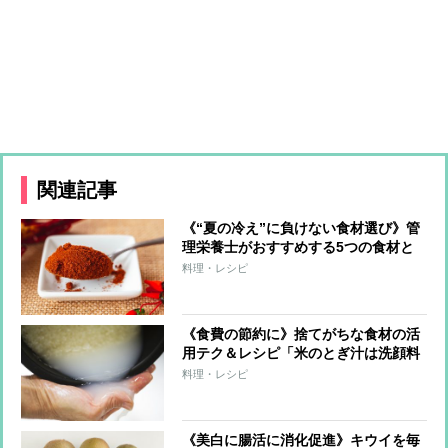
関連記事
《“夏の冷え”に負けない食材選び》管
理栄養士がおすすめする5つの食材と
食べ方「麺類には卵をプラス」「甘酒
料理・レシピ
におろししょうが」
《食費の節約に》捨てがちな食材の活
用テク＆レシピ「米のとぎ汁は洗顔料
から掃除まで幅広く活用」「卵の殻は
料理・レシピ
研磨剤・漂白剤に」「コーヒーがらは
消臭剤に」
《美白に腸活に消化促進》キウイを毎