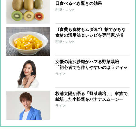
日食べるべき驚きの効果
料理・レシピ
《食費も食材もムダ0に》捨てがちな
食材の活用法＆レシピを専門家が指
南 大根の皮は漬けものに、キャベツ
料理・レシピ
の芯でコールスロー
女優の滝沢沙織がハマる野菜栽培
「初心者でも作りやすいのはラディッ
シュやハーブ系。特にローズマリーは
ライフ
お茶にもスキンケアにも使える」
杉浦太陽が語る「野菜栽培」、家族で
栽培した小松菜をバナナスムージー
に 野菜が苦手だった長女・希空さん
ライフ
も「おいしい！」と目を輝かせた