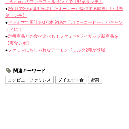
「Ballon」のファラフェルサンドで【野菜ランチ】
●
2か月で20kg減を実現したオーナーが提供する肉肉しい【野
菜ランチ】
●
ファミマで累計100万本突破の「バターコーヒー」がキャン
ディに！
●
定番商品との食べ比べも！ファミマ×ライザップ新商品を
【実食レポ】
●
ファミマにおしゃれなアーモンドミルク2種が登場
関連キーワード
コンビニ・ファミレス
ダイエット食
野菜