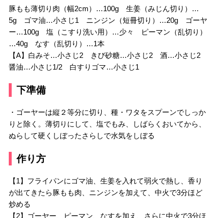
豚もも薄切り肉（幅2cm）…100g 生姜（みじん切り）…
5g ゴマ油…小さじ1 ニンジン（短冊切り）…20g ゴーヤ
ー…100g 塩（こすり洗い用）…少々 ピーマン（乱切り）
…40g なす（乱切り）…1本
【A】白みそ…小さじ2 きび砂糖…小さじ2 酒…小さじ2
醤油…小さじ1/2 白すりゴマ…小さじ1
下準備
・ゴーヤーは縦２等分に切り、種・ワタをスプーンでしっか
りと除く。薄切りにして、塩でもみ、しばらくおいてから、
ぬらして硬くしぼったさらしで水気をしぼる
作り方
【1】フライパンにゴマ油、生姜を入れて弱火で熱し、香り
が出てきたら豚もも肉、ニンジンを加えて、中火で3分ほど
炒める
【2】ゴーヤー、ピーマン、なすを加え、さらに中火で3分ほ