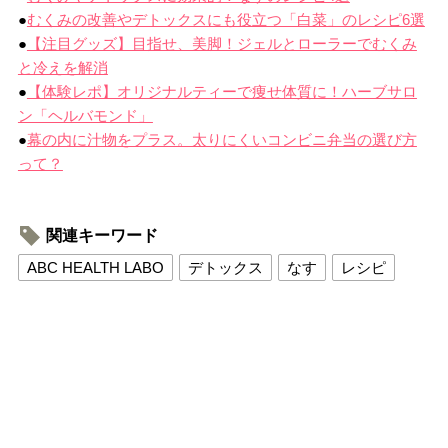
●
むくみの改善やデトックスにも役立つ「白菜」のレシピ6選
●
【注目グッズ】目指せ、美脚！ジェルとローラーでむくみ
と冷えを解消
●
【体験レポ】オリジナルティーで痩せ体質に！ハーブサロ
ン「ヘルバモンド」
●
幕の内に汁物をプラス。太りにくいコンビニ弁当の選び方
って？
関連キーワード
ABC HEALTH LABO
デトックス
なす
レシピ