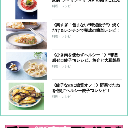
家製“シャリシャリつゆ”の麺＆ごはん
7レシピ
料理・レシピ
《楽すぎ！包まない“時短餃子”》焼く
だけ＆レンチンで完成の簡単レシピ！
料理・レシピ
《ひき肉を使わずヘルシー！》“罪悪
感ゼロ餃子”6レシピ。魚介と大豆製品
で大満足！
料理・レシピ
《餃子なのに糖質オフ！》野菜でたね
を包む“ヘルシー餃子”3レシピ！
料理・レシピ