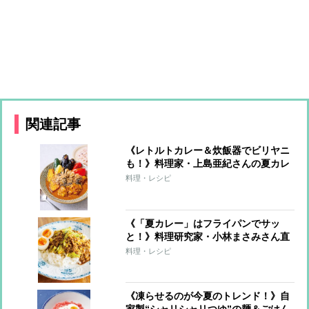
関連記事
《レトルトカレー＆炊飯器でビリヤニ
も！》料理家・上島亜紀さんの夏カレ
ーレシピ
料理・レシピ
《「夏カレー」はフライパンでサッ
と！》料理研究家・小林まさみさん直
伝レシピ
料理・レシピ
《凍らせるのが今夏のトレンド！》自