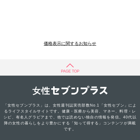
価格表示に関するお知らせ
PAGE TOP
「女性セブンプラス」は、女性週刊誌実売部数No.1「女性セブン」によ
るライフスタイルサイトです。健康・医療から美容、マネー、料理・レ
シピ、有名人グラビアまで、他では読めない独自の情報を発信。40代以
降の女性の暮らしをより豊かにする「知って得する」コンテンツが満載
です。