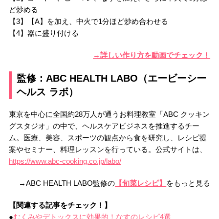
ど炒める
【3】【A】を加え、中火で1分ほど炒め合わせる
【4】器に盛り付ける
→詳しい作り方を動画でチェック！
監修：ABC HEALTH LABO（エービーシー
ヘルス ラボ）
東京を中心に全国約28万人が通うお料理教室「ABC クッキン
グスタジオ」の中で、ヘルスケアビジネスを推進するチー
ム。医療、美容、スポーツの観点から食を研究し、レシピ提
案やセミナー、料理レッスンを行っている。公式サイトは、
https://www.abc-cooking.co.jp/labo/
→ABC HEALTH LABO監修の
【旬菜レシピ】
をもっと見る
【関連する記事をチェック！】
●
むくみやデトックスに効果的！なすのレシピ4選