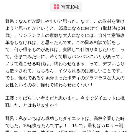
写真10枚
野呂：なんだか話しやすいと思った。なぜ、この取材を受け
ようと思ったかというと、35歳になるに向けて（取材時は34
歳）、ワンランク上の素敵な大人になるには、自分で意識改
革をしなければ、と思ったんです。この悩み相談で話をし
て、何か得るものがあれば、実践して仕切り直したいな、っ
て。今までみたいに、若くて肌もパンパンにハリがあって、
ノリで過ごせる時代は、終わらせなきゃ、って。デブいじり
も散々されて。もちろん、イジられるのは嬉しいことです。
でも、憧れである引き締まったボディのグラマラスな大人の
女性というのを、憧れで終わらせたくない！
工藤：すばらしい考えだと思います。今までダイエットに挑
戦したことはありますか？
野呂：私がいちばん成功したダイエットは、高校卒業した時
でした。10kg痩せたんですよ！ 1年で。最初はカロリー制