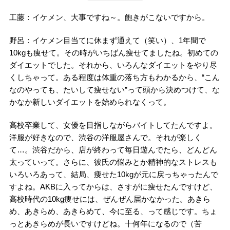
工藤：イケメン、大事ですね～。飽きがこないですから。
野呂：イケメン目当てに休まず通えて（笑い）、1年間で
10kgも痩せて。その時がいちばん痩せてましたね。初めての
ダイエットでした。それから、いろんなダイエットをやり尽
くしちゃって。ある程度は体重の落ち方もわかるから、“こん
なのやっても、たいして痩せない”って頭から決めつけて、な
かなか新しいダイエットを始められなくって。
高校卒業して、女優を目指しながらバイトしてたんですよ。
洋服が好きなので、渋谷の洋服屋さんで。それが楽しく
て…。渋谷だから、店が終わって毎日遊んでたら、どんどん
太っていって。さらに、彼氏の悩みとか精神的なストレスも
いろいろあって、結局、痩せた10kgが元に戻っちゃったんで
すよね。AKBに入ってからは、さすがに痩せたんですけど、
高校時代の10kg痩せには、ぜんぜん届かなかった。あきら
め、あきらめ、あきらめて、今に至る、って感じです。ちょ
っとあきらめが長いですけどね。十何年になるので（苦