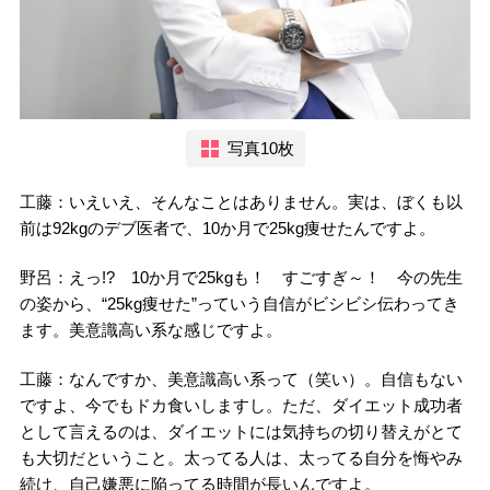
写真10枚
工藤：いえいえ、そんなことはありません。実は、ぼくも以
前は92kgのデブ医者で、10か月で25kg痩せたんですよ。
野呂：えっ!? 10か月で25kgも！ すごすぎ～！ 今の先生
の姿から、“25kg痩せた”っていう自信がビシビシ伝わってき
ます。美意識高い系な感じですよ。
工藤：なんですか、美意識高い系って（笑い）。自信もない
ですよ、今でもドカ食いしますし。ただ、ダイエット成功者
として言えるのは、ダイエットには気持ちの切り替えがとて
も大切だということ。太ってる人は、太ってる自分を悔やみ
続け、自己嫌悪に陥ってる時間が長いんですよ。