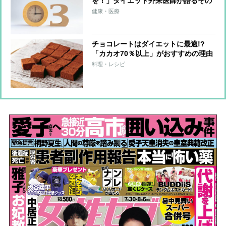
を！」ダイエット外来医師が語るその
理由
健康・医療
チョコレートはダイエットに最適!?
「カカオ70％以上」がおすすめの理由
を医師が解説
料理・レシピ