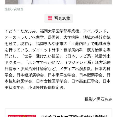
撮影／高橋進
写真10枚
くどう・たかふみ。福岡大学医学部卒業後、アイルランド、
オーストラリアへ留学。帰国後、大学病院、地域の基幹病院
を経て、現在は、福岡県みやま市の「工藤内科」で地域医療
を行っている。ダイエット外来・糖尿病内科・漢方治療を専
門とし、『世界一受けたい授業』（日本テレビ系）減量外来
ドクター、『ホンマでっか!?TV』（フジテレビ系）漢方治療
評論家・肥満治療評論家など、メディア出演多数。日本内科
学会、日本糖尿病学会、日本東洋医学会、日本肥満学会、日
本抗加齢医学会、日本女性医学学会、日本高血圧学会、日本
甲状腺学会、小児慢性疾病指定医。
撮影／黒石あみ
おからコーヒーで10kgやせた! 医師が