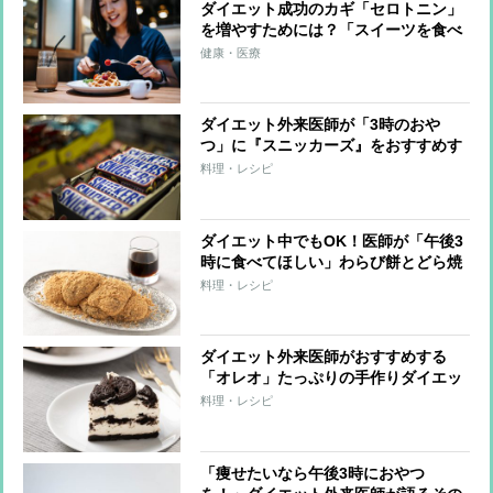
ダイエット成功のカギ「セロトニン」
を増やすためには？「スイーツを食べ
る」「噛む」「泣く」など7つの方法
健康・医療
ダイエット外来医師が「3時のおや
つ」に『スニッカーズ』をおすすめす
る理由
料理・レシピ
ダイエット中でもOK！医師が「午後3
時に食べてほしい」わらび餅とどら焼
きのレシピ
料理・レシピ
ダイエット外来医師がおすすめする
「オレオ」たっぷりの手作りダイエッ
トスイーツ
料理・レシピ
「痩せたいなら午後3時におやつ