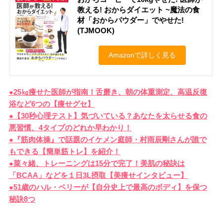
教える! おからダイエット ~魔法の食
材「おからパウダー」でやせた!
(TJMOOK)
Amazonで詳しく見る
●25㎏痩せた医師が指南！舌磨き、朝の体重測定、高温反復
浴など6つの【痩せグセ】
●【30秒心理テスト】気づいている？あなたを太らせる食の
悪習慣、4タイプのどれか早わかり！
●『筋肉体操』で話題のイケメン庭師・村雨辰剛さんが誰で
もできる【簡単筋トレ】を紹介！
●菜々緒、トレーニングは15分で完了！美肌の秘訣は
「BCAA」などを１日3L摂取【美痩せインタビュー】
●51歳のハル・ベリーが【自分史上で最高のボディ】を保つ
秘訣8つ