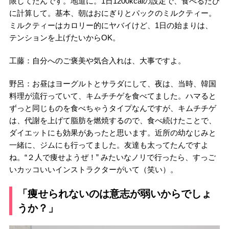
限してたんです。地道に。1日1200kcalの設定で、食べるたび
に計算して。基本、朝はおにぎりとパックのミルクティー。
ミルクティーはカロリー的にヤバイけど、1日の始まりは、
テンションを上げたいからOK。
工藤：自分へのご褒美や気合入れは、大事ですよ。
野呂：お昼はヨーグルトとサラダにして、夜は、当時、韓国
料理が流行っていて、キムチチゲを食べてました。ハマると
ずっと同じものを食べちゃうタイプなんですが、キムチチゲ
は、代謝を上げて脂肪を燃焼するので、食べ続けたことで、
ダイエットにも効果があったと思います。近所の幼なじみと
一緒に、ジムにも行ってました。友達も太ってたんですよ
ね。“２人で痩せようぜ！” みたいなノリで行ったら、すっご
いカッコいいインストラクターがいて（笑い）。
「痩せられないのは意志が弱いからでしょ
うか？」