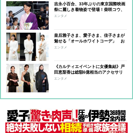
吉永小百合、33年ぶりの東京国際映画
祭に麗しき着物姿で登場！柴咲コウ、
満島ひかり、川口春奈らはハートポー
エンタメ
ズで魅了
皇后雅子さま、愛子さま、佳子さまが
魅せる「オールホワイトコーデ」 お
しゃれに着こなすコツに注目
エンタメ
《カルティエイベントに女優集結》戸
田恵梨香は総額6億相当のアクセサリ
ーも！中条あやみ、高畑充希、山口智
エンタメ
子ら8名の豪華絢爛ファッションコー
デを紹介