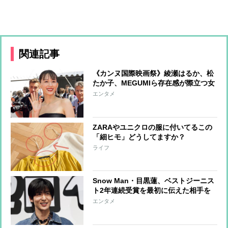
関連記事
《カンヌ国際映画祭》綾瀬はるか、松
たか子、MEGUMIら存在感が際立つ女
優たちのファッションをチェック
エンタメ
ZARAやユニクロの服に付いてるこの
「細ヒモ」どうしてますか？
ライフ
Snow Man・目黒蓮、ベストジーニス
ト2年連続受賞を最初に伝えた相手を
告白「喜んでくれていました」
エンタメ