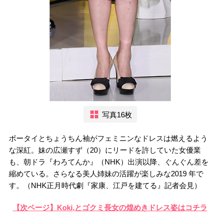
写真16枚
ボータイとちょうちん袖がフェミニンなドレスは燃えるよう
な深紅。妹の広瀬すず（20）にリードを許していた女優業
も、朝ドラ『わろてんか』（NHK）出演以降、ぐんぐん差を
縮めている。さらなる美人姉妹の活躍が楽しみな2019 年で
す。（NHK正月時代劇『家康、江戸を建てる』記者会見）
【次ページ】Koki,とゴクミ長女の煌めきドレス姿はコチラ