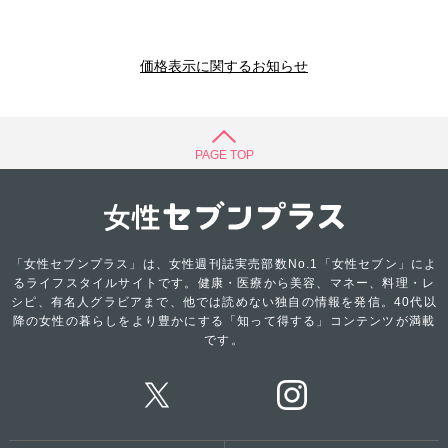
価格表示に関するお知らせ
PAGE TOP
「女性セブンプラス」は、女性週刊誌実売部数No.1「女性セブン」によ
るライフスタイルサイトです。健康・医療から美容、マネー、料理・レ
シピ、有名人グラビアまで、他では読めない独自の情報を発信。40代以
降の女性の暮らしをより豊かにする「知って得する」コンテンツが満載
です。