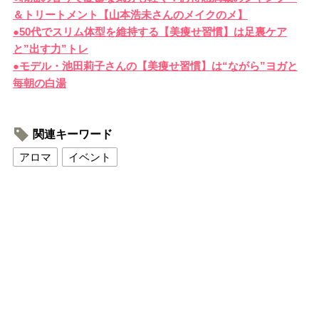
＆トリートメント【山本浩未さんのメイクのメ】
●50代でスリム体型を維持する【美痩せ習慣】は足裏ケア
と”出す力”トレ
●モデル・池田莉子さんの【美痩せ習慣】は“ながら”ヨガと
毎朝の白湯
関連キーワード
アロマ
イベント