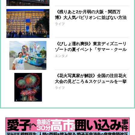
《残りあと2か月弱の大阪・関西万
博》大人気パビリオンに並ばない方法
と残暑の中で快適に楽しむ4つのコ
ライフ
ツ！
《びしょ濡れ爽快》東京ディズニーリ
ゾートの夏イベント「サマー・クール
オフ」を時任勇気がナビゲート！
エンタメ
Mrs.GREEN APPLEとのコラボや待望
のミュージカルショーが開幕
《花火写真家が解説》全国の注目花火
大会の見どころ＆スケジュールを一挙
紹介！「打ち上げ数約4万発の日本最
ライフ
大規模大会」「25分間に2万発あがる
大会」他