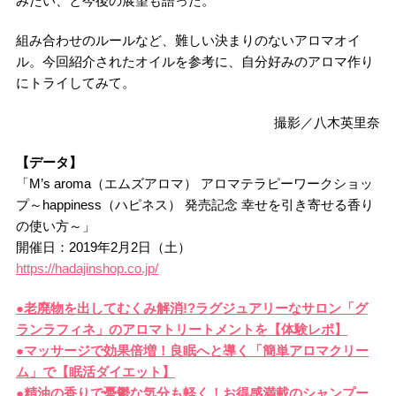
みたい、と今後の展望も語った。
組み合わせのルールなど、難しい決まりのないアロマオイ
ル。今回紹介されたオイルを参考に、自分好みのアロマ作り
にトライしてみて。
撮影／八木英里奈
【データ】
「M’s aroma（エムズアロマ） アロマテラピーワークショッ
プ～happiness（ハピネス） 発売記念 幸せを引き寄せる香り
の使い方～」
開催日：2019年2月2日（土）
https://hadajinshop.co.jp/
●老廃物を出してむくみ解消!?ラグジュアリーなサロン「グ
ランラフィネ」のアロマトリートメントを【体験レポ】
●マッサージで効果倍増！良眠へと導く「簡単アロマクリー
ム」で【眠活ダイエット】
●精油の香りで憂鬱な気分も軽く！お得感満載のシャンプー