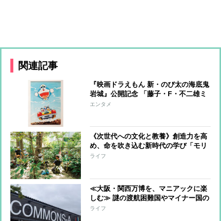
関連記事
『映画ドラえもん 新・のび太の海底鬼
岩城』公開記念 「藤子・F・不二雄ミ
ュージアム」で原作まんがの世界に触
エンタメ
れられる原画展が開催！オリジナルグ
ッズも販売
《次世代への文化と教養》創造力を高
め、命を吹き込む新時代の学び「モリ
キャラ×LABO」潜入レポート
ライフ
≪大阪・関西万博を、マニアックに楽
しむ≫ 謎の渡航困難国やマイナー国の
文化や産業に触れられ「キーホルダ
ライフ
ー」やお土産もゲット