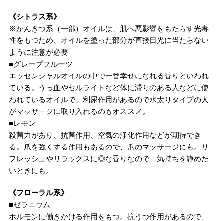
《シトラス系》
※かんきつ系（一部）オイルは、肌へ悪影響をもたらす光毒
性をもつため、オイルを塗った部分が直接日光に当たらない
ように注意が必要
■グレープフルーツ
エッセンシャルオイルの中で一番幸せになれる香りといわれ
ている。うっ血やセルライトなど体に滞りのある人などに使
われているオイルで、利尿作用があるので水太りタイプの人
がマッサージに取り入れるのもオススメ。
■レモン
殺菌力があり、抗菌作用、空気の浄化作用などが期待でき
る。爪を強くする作用もあるので、爪のマッサージにも。リ
フレッシュやリラックスに◎な香りなので、気持ちを静めた
いときにも。
《フローラル系》
■ゼラニウム
ホルモンに働きかける作用をもつ。抗うつ作用があるので、