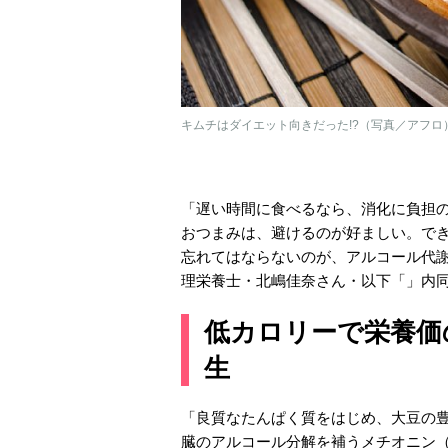
キムチはダイエット向きだった!?（写真／アフロ
「遅い時間に食べるなら、消化に負担
おつまみは、避けるのが好ましい。で
忘れてはならないのが、アルコール代謝
理栄養士・北嶋佳奈さん・以下「」内
低カロリーで栄養価
生
「良質なたんぱく質をはじめ、大豆の
臓のアルコール分解を補うメチオニン