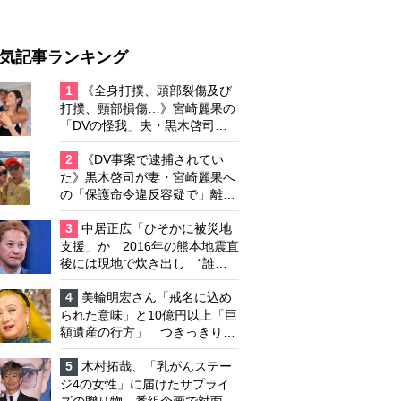
気記事ランキング
1
《全身打撲、頭部裂傷及び
打撲、頸部損傷…》宮崎麗果の
「DVの怪我」夫・黒木啓司の
逮捕で始まる「夫婦の闘争」
2
《DV事案で逮捕されてい
た》黒木啓司が妻・宮崎麗果へ
の「保護命令違反容疑で」離婚
協議は「第二ステージ」へ
3
中居正広「ひそかに被災地
支援」か 2016年の熊本地震直
後には現地で炊き出し “誰に
も知られなくて良い”と、むし
ろ強まる福祉活動への思い
4
美輪明宏さん「戒名に込め
られた意味」と10億円以上「巨
額遺産の行方」 つきっきりで
私生活をサポートしていた元俳
優が相続か
5
木村拓哉、「乳がんステー
ジ4の女性」に届けたサプライ