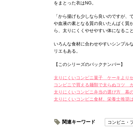
をまとった衣はNG。
「から揚げも少しなら良いのですが、
や血液の素となる質の良いたんぱく質
ら、太りにくくやせやすい体になるこ
いろんな食材に合わせやすいシンプル
リエもある。
【このシリーズのバックナンバー】
太りにくいコンビニ菓子 ケーキよりゼ
コンビニで買える麺類で太らぬコツ 
太りにくいコンビニ弁当の選び方 幕
太りにくいコンビニ食材。栄養士推奨
関連キーワード
コンビニ・