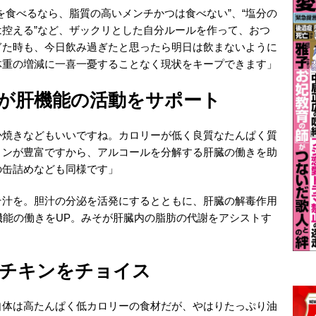
を食べるなら、脂質の高いメンチかつは食べない”、“塩分の
控える”など、ザックリとした自分ルールを作って、おつ
ぎた時も、今日飲み過ぎたと思ったら明日は飲まないように
体重の増減に一喜一憂することなく現状をキープできます」
が肝機能の活動をサポート
か焼きなどもいいですね。カロリーが低く良質なたんぱく質
リンが豊富ですから、アルコールを分解する肝臓の働きを助
の缶詰めなども同様です」
そ汁を。胆汁の分泌を活発にするとともに、肝臓の解毒作用
機能の働きをUP。みそが肝臓内の脂肪の代謝をアシストす
チキンをチョイス
自体は高たんぱく低カロリーの食材だが、やはりたっぷり油