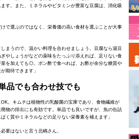
れます。また、ミネラルやビタミンが豊富な豆腐は、消化吸
だけで選ぶのではなく、栄養価の高い食材を選ぶことが大事
てしまうので、温かい料理を合わせましょう。豆腐なら湯豆
ねぎやしょうがなどの薬味をたっぷり添えれば、足りない食
野菜を加えても◎。ポン酢で食べれば、お酢が余分な糖質や
復が期待できます」
単品でも合わせ技でも
OK。キムチは植物性の乳酸菌の宝庫であり、食物繊維が
老廃物の排出にも有効です。単品でも良いですが、魚の缶詰
んぱく質やミネラルなどの足りない栄養素を補えます」
る必要はないと言う北嶋さん。