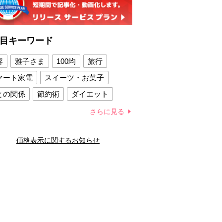
目キーワード
容
雅子さま
100均
旅行
マート家電
スイーツ・お菓子
との関係
節約術
ダイエット
康法
新製品
さらに見る
容賢者のダイエットグッズ
価格表示に関するお知らせ
との関係
新津春子
どか食い