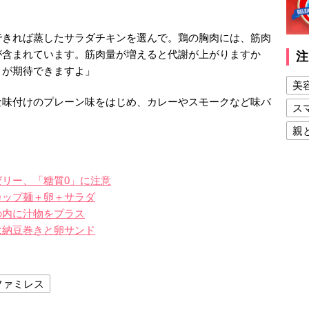
できれば蒸したサラダチキンを選んで。鶏の胸肉には、筋肉
が含まれています。筋肉量が増えると代謝が上がりますか
注
とが期待できますよ」
美
な味付けのプレーン味をはじめ、カレーやスモークなど味バ
ス
親
健
美
リー、「糖質0」に注意
カップ麺＋卵＋サラダ
夫
の内に汁物をプラス
は納豆巻きと卵サンド
ファミレス