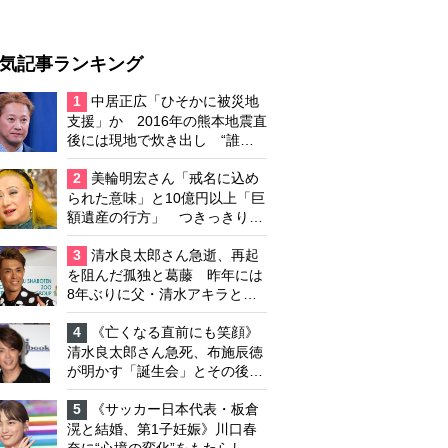
気記事ランキング
1
中居正広「ひそかに被災地
支援」か 2016年の熊本地震直
後には現地で炊き出し “誰に
も知られなくて良い”と、むし
ろ強まる福祉活動への思い
2
美輪明宏さん「戒名に込め
られた意味」と10億円以上「巨
額遺産の行方」 つきっきりで
私生活をサポートしていた元俳
優が相続か
3
清水良太郎さん急逝、再起
を阻んだ孤独と葛藤 昨年には
8年ぶりに父・清水アキラと共
演、本格的な活動再開に向かっ
ていたが…周囲が懸念していた
4
《亡くなる直前にも笑顔》
「不安定なところ」
清水良太郎さん急死、布施辰徳
が明かす「誕生会」とその後の
メッセージ
5
《サッカー日本代表・板倉
滉と結婚、第1子妊娠》川口春