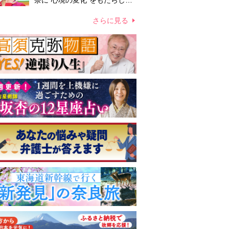
奈に“心境の変化”をもたらした
主演映画『ママせか』 身を削
って「がんに蝕まれる母」を演
さらに見る
じた壮絶な撮影現場