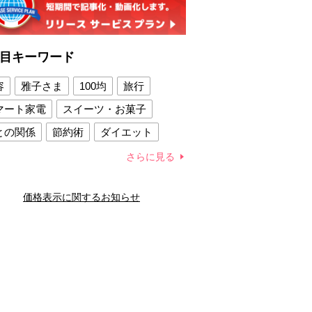
目キーワード
容
雅子さま
100均
旅行
マート家電
スイーツ・お菓子
との関係
節約術
ダイエット
康法
新製品
さらに見る
容賢者のダイエットグッズ
価格表示に関するお知らせ
との関係
新津春子
どか食い