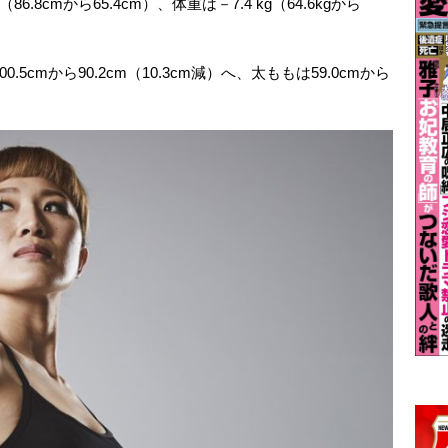
6.8cmから65.4cm）、体重は－7.4 kg（64.6kgから
5cmから90.2cm（10.3cm減）へ、太ももは59.0cmから