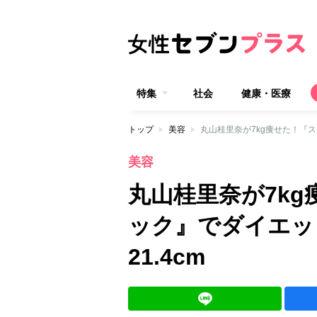
特集
社会
健康・医療
トップ
美容
丸山桂里奈が7kg痩せた！『ス
美容
丸山桂里奈が7k
ック』でダイエッ
21.4cm