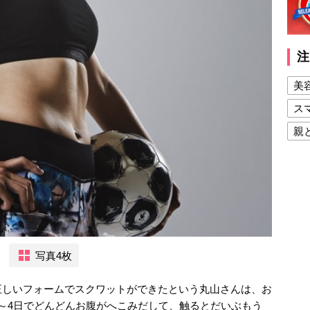
注
美
ス
親
健
美
夫
写真4枚
しいフォームでスクワットができたという丸山さんは、お
でどんどんお腹がへこみだして、触るとだいぶもう