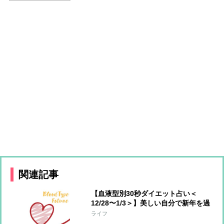
関連記事
【血液型別30秒ダイエット占い＜
12/28〜1/3＞】美しい自分で新年を過
ごすアドバイス！今週のあなたの運勢
ライフ
は？