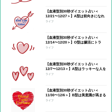
【血液型別30秒ダイエット占い＜
12/21〜12/27＞】A型は前向きになれ
るとき、AB型は新年に向けていいスタ
ライフ
ートを！
【血液型別30秒ダイエット占い＜
12/14〜12/20＞】O型は腸活にトラ
イ！AB型は成功した減量法を再開して
ライフ
【血液型別30秒ダイエット占い＜
12/7〜12/13＞】A型はラッキーな人を
味方に、B型は溜め込んだものが溢れ
ライフ
てもOK
【血液型別30秒ダイエット占い＜
11/30〜12/6＞】B型は美意識が高まる
とき、O型はハッピーな方を選んで
ライフ