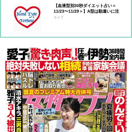
【血液型別30秒ダイエット占い＜
11/23〜11/29＞】A型は勘違いに注
意！AB型は周囲の力に頼ってOK
ライフ