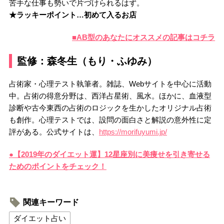
苦手な仕事も勢いで片づけられるはず。
★ラッキーポイント…初めて入るお店
■AB型のあなたにオススメの記事はコチラ
監修：森冬生（もり・ふゆみ）
占術家・心理テスト執筆者。雑誌、Webサイトを中心に活動
中。占術の得意分野は、西洋占星術、風水。ほかに、血液型
診断や古今東西の占術のロジックを生かしたオリジナル占術
も創作。心理テストでは、設問の面白さと解説の意外性に定
評がある。公式サイトは、
https://morifuyumi.jp/
●【2019年のダイエット運】12星座別に美痩せを引き寄せる
ためのポイントをチェック！
関連キーワード
ダイエット占い