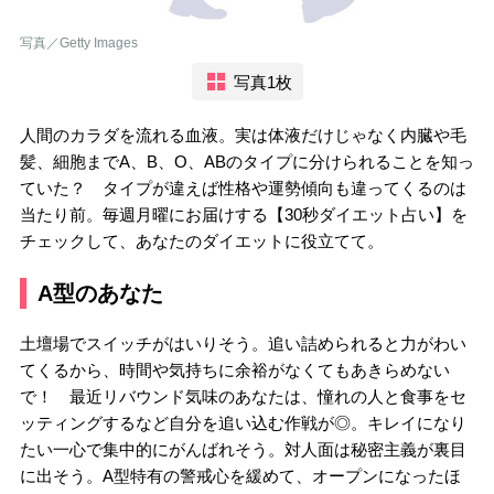
写真／Getty Images
写真1枚
人間のカラダを流れる血液。実は体液だけじゃなく内臓や毛
髪、細胞までA、B、O、ABのタイプに分けられることを知っ
ていた？ タイプが違えば性格や運勢傾向も違ってくるのは
当たり前。毎週月曜にお届けする【30秒ダイエット占い】を
チェックして、あなたのダイエットに役立てて。
A型のあなた
土壇場でスイッチがはいりそう。追い詰められると力がわい
てくるから、時間や気持ちに余裕がなくてもあきらめない
で！ 最近リバウンド気味のあなたは、憧れの人と食事をセ
ッティングするなど自分を追い込む作戦が◎。キレイになり
たい一心で集中的にがんばれそう。対人面は秘密主義が裏目
に出そう。A型特有の警戒心を緩めて、オープンになったほ