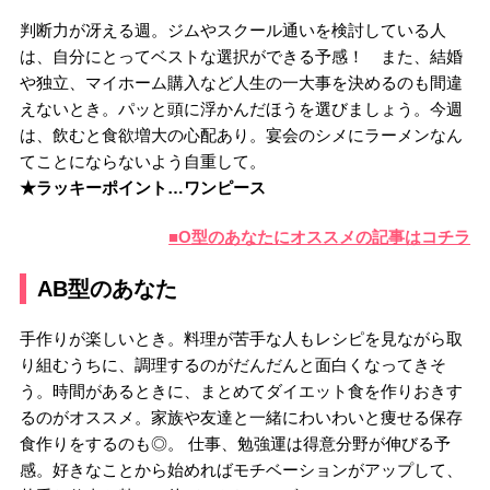
判断力が冴える週。ジムやスクール通いを検討している人
は、自分にとってベストな選択ができる予感！ また、結婚
や独立、マイホーム購入など人生の一大事を決めるのも間違
えないとき。パッと頭に浮かんだほうを選びましょう。今週
は、飲むと食欲増大の心配あり。宴会のシメにラーメンなん
てことにならないよう自重して。
★ラッキーポイント…ワンピース
■O型のあなたにオススメの記事はコチラ
AB型のあなた
手作りが楽しいとき。料理が苦手な人もレシピを見ながら取
り組むうちに、調理するのがだんだんと面白くなってきそ
う。時間があるときに、まとめてダイエット食を作りおきす
るのがオススメ。家族や友達と一緒にわいわいと痩せる保存
食作りをするのも◎。 仕事、勉強運は得意分野が伸びる予
感。好きなことから始めればモチベーションがアップして、