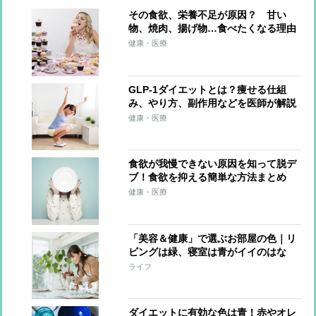
その食欲、栄養不足が原因？ 甘い
物、焼肉、揚げ物…食べたくなる理由
を知って食べすぎ予防！
健康・医療
GLP-1ダイエットとは？痩せる仕組
み、やり方、副作用などを医師が解説
健康・医療
食欲が我慢できない原因を知って脱デ
ブ！食欲を抑える簡単な方法まとめ
健康・医療
「美容＆健康」で選ぶお部屋の色｜リ
ビングは緑、寝室は青がイイのはな
ぜ？
ライフ
ダイエットに有効な色は青！赤やオレ