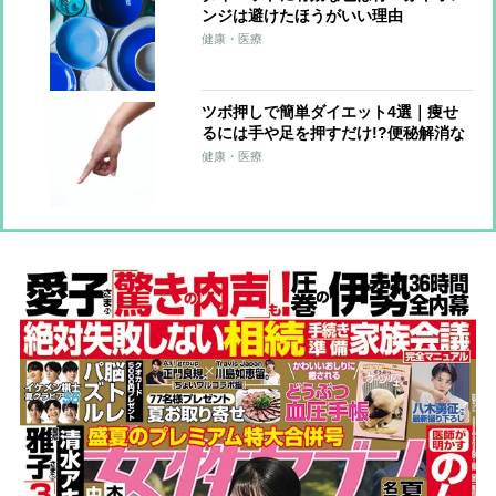
ンジは避けたほうがいい理由
健康・医療
ツボ押しで簡単ダイエット4選｜痩せ
るには手や足を押すだけ!?便秘解消な
どに効果的なマッサージ＆グッズ
健康・医療