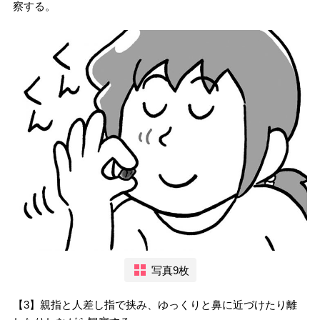
察する。
写真9枚
【3】親指と人差し指で挟み、ゆっくりと鼻に近づけたり離