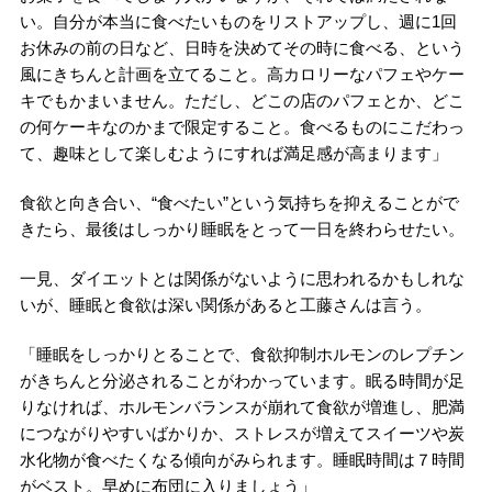
い。自分が本当に食べたいものをリストアップし、週に1回
お休みの前の日など、日時を決めてその時に食べる、という
風にきちんと計画を立てること。高カロリーなパフェやケー
キでもかまいません。ただし、どこの店のパフェとか、どこ
の何ケーキなのかまで限定すること。食べるものにこだわっ
て、趣味として楽しむようにすれば満足感が高まります」
食欲と向き合い、“食べたい”という気持ちを抑えることがで
きたら、最後はしっかり睡眠をとって一日を終わらせたい。
一見、ダイエットとは関係がないように思われるかもしれな
いが、睡眠と食欲は深い関係があると工藤さんは言う。
「睡眠をしっかりとることで、食欲抑制ホルモンのレプチン
がきちんと分泌されることがわかっています。眠る時間が足
りなければ、ホルモンバランスが崩れて食欲が増進し、肥満
につながりやすいばかりか、ストレスが増えてスイーツや炭
水化物が食べたくなる傾向がみられます。睡眠時間は７時間
がベスト。早めに布団に入りましょう」