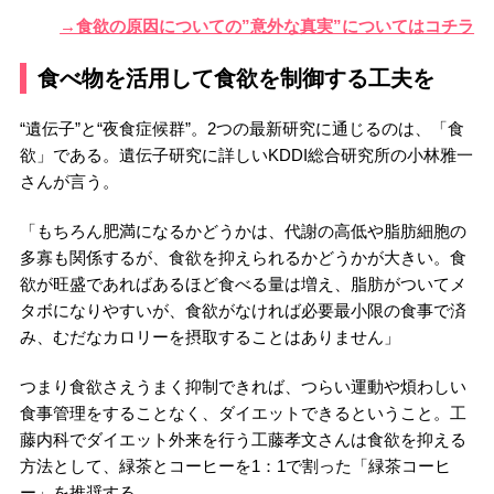
→食欲の原因についての”意外な真実”についてはコチラ
食べ物を活用して食欲を制御する工夫を
“遺伝子”と“夜食症候群”。2つの最新研究に通じるのは、「食
欲」である。遺伝子研究に詳しいKDDI総合研究所の小林雅一
さんが言う。
「もちろん肥満になるかどうかは、代謝の高低や脂肪細胞の
多寡も関係するが、食欲を抑えられるかどうかが大きい。食
欲が旺盛であればあるほど食べる量は増え、脂肪がついてメ
タボになりやすいが、食欲がなければ必要最小限の食事で済
み、むだなカロリーを摂取することはありません」
つまり食欲さえうまく抑制できれば、つらい運動や煩わしい
食事管理をすることなく、ダイエットできるということ。工
藤内科でダイエット外来を行う工藤孝文さんは食欲を抑える
方法として、緑茶とコーヒーを1：1で割った「緑茶コーヒ
ー」を推奨する。