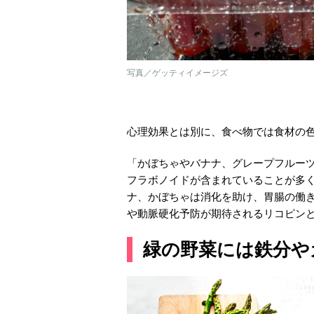
写真／ゲッティイメージズ
心理効果とは別に、食べ物では食材の
「かぼちゃやバナナ、グレープフルー
フラボノイドが含まれていることが多
ナ、かぼちゃは消化を助け、胃腸の働
や動脈硬化予防が期待されるリコピン
緑の野菜には鉄分や