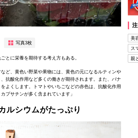
注
美
写真3枚
ス
色ごとに栄養を期待する考え方もある。
親
健
ツなど、黄色い野菜や果物には、黄色の元になるルティンや
美
く、抗酸化作用など多くの働きが期待されます。また、バナ
きをよくします。トマトやいちごなどの赤色は、抗酸化作用
夫
とカプサチンが多く含まれています」
カルシウムがたっぷり