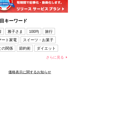
目キーワード
容
雅子さま
100均
旅行
マート家電
スイーツ・お菓子
との関係
節約術
ダイエット
康法
新製品
さらに見る
容賢者のダイエットグッズ
価格表示に関するお知らせ
との関係
新津春子
どか食い