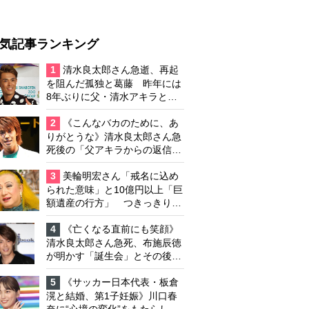
気記事ランキング
1
清水良太郎さん急逝、再起
を阻んだ孤独と葛藤 昨年には
8年ぶりに父・清水アキラと共
演、本格的な活動再開に向かっ
ていたが…周囲が懸念していた
2
《こんなバカのために、あ
「不安定なところ」
りがとうな》清水良太郎さん急
死後の「父アキラからの返信」
布施辰徳が涙で明かす「順番が
違う」
3
美輪明宏さん「戒名に込め
られた意味」と10億円以上「巨
額遺産の行方」 つきっきりで
私生活をサポートしていた元俳
優が相続か
4
《亡くなる直前にも笑顔》
清水良太郎さん急死、布施辰徳
が明かす「誕生会」とその後の
メッセージ
5
《サッカー日本代表・板倉
滉と結婚、第1子妊娠》川口春