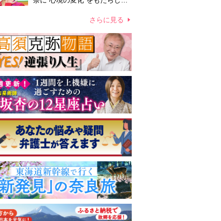
奈に“心境の変化”をもたらした
主演映画『ママせか』 身を削
って「がんに蝕まれる母」を演
さらに見る
じた壮絶な撮影現場