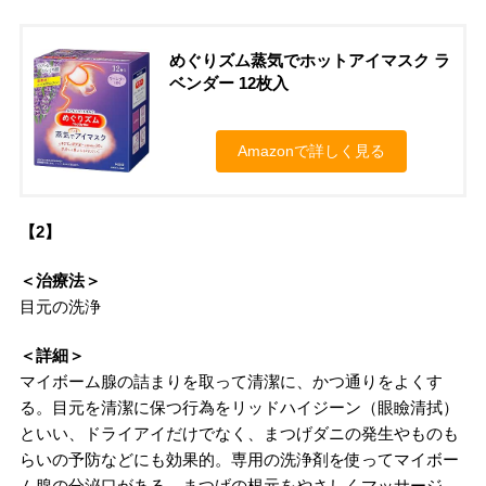
めぐりズム蒸気でホットアイマスク ラ
ベンダー 12枚入
Amazonで詳しく見る
【2】
＜治療法＞
目元の洗浄
＜詳細＞
マイボーム腺の詰まりを取って清潔に、かつ通りをよくす
る。目元を清潔に保つ行為をリッドハイジーン（眼瞼清拭）
といい、ドライアイだけでなく、まつげダニの発生やものも
らいの予防などにも効果的。専用の洗浄剤を使ってマイボー
ム腺の分泌口がある、まつげの根元をやさしくマッサージ