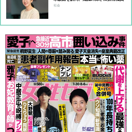
は驚嘆 “お木曳行事”には法被姿で参
社会
加「市民に交じって一生懸命引いてお
られました」