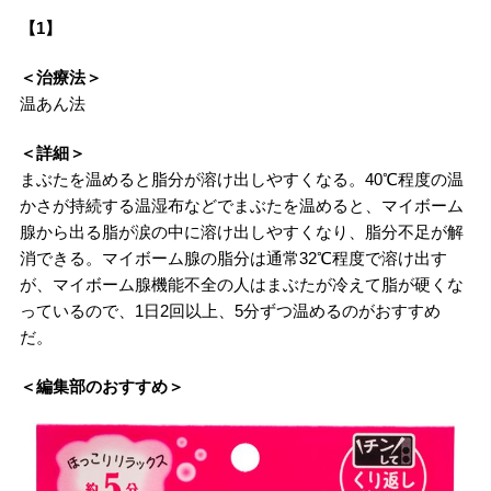
【1】
＜治療法＞
温あん法
＜詳細＞
まぶたを温めると脂分が溶け出しやすくなる。40℃程度の温
かさが持続する温湿布などでまぶたを温めると、マイボーム
腺から出る脂が涙の中に溶け出しやすくなり、脂分不足が解
消できる。マイボーム腺の脂分は通常32℃程度で溶け出す
が、マイボーム腺機能不全の人はまぶたが冷えて脂が硬くな
っているので、1日2回以上、5分ずつ温めるのがおすすめ
だ。
＜編集部のおすすめ＞