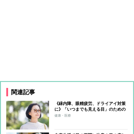
関連記事
《緑内障、眼精疲労、ドライアイ対策
に》「いつまでも見える目」のための
食品＆習慣を専門家が指南「間食にダ
健康・医療
ークチョコ」「20-20-20ルール」