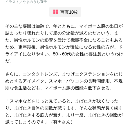
イラスト／やまのうち直子
写真10枚
その主な要因は加齢で、年とともに、マイボーム腺の出口が
詰まったり壊れたりして脂の分泌量が減るのだという。ま
た、男性ホルモンの影響を受けて機能不全になることもある
ため、更年期後、男性ホルモンが優位になる女性の方が、ド
ライアイになりやすい。50～60代の女性は要注意というわけ
だ。
さらに、コンタクトレンズ、まつげエクステンションをはじ
めとするアイメイク、スマホ・パソコンの長時間使用、不規
則な食生活なども、マイボーム腺の機能を低下させる。
「スマホなどをじっと見ていると、まばたきが浅くなった
り、まばたき自体の回数が減ります。そんな状態が長く続く
と、まばたきする筋力が衰え、より一層、まばたきの回数が
減ってしまうのです」（有田さん）