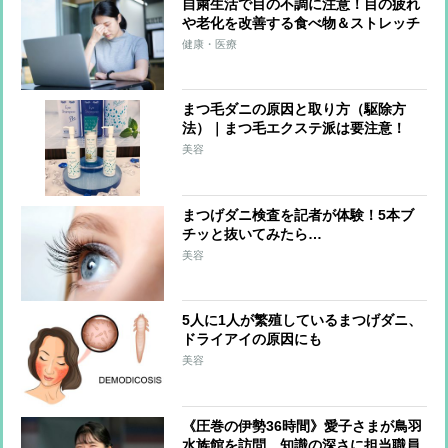
自粛生活で目の不調に注意！目の疲れ
や老化を改善する食べ物＆ストレッチ
健康・医療
まつ毛ダニの原因と取り方（駆除方
法）｜まつ毛エクステ派は要注意！
美容
まつげダニ検査を記者が体験！5本ブ
チッと抜いてみたら…
美容
5人に1人が繁殖しているまつげダニ、
ドライアイの原因にも
美容
《圧巻の伊勢36時間》愛子さまが鳥羽
水族館を訪問、知識の深さに担当職員