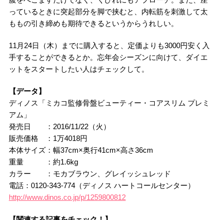
っているときに突起部分を脚で挟むと、内転筋を刺激して太
ももの引き締めも期待できるというからうれしい。
11月24日（木）までに購入すると、定価よりも3000円安く入
手することができるとか。忘年会シーズンに向けて、ダイエ
ットをスタートしたい人はチェックして。
【データ】
ディノス「ミカコ監修骨盤ビューティー・コアスリム プレミ
アム」
発売日 ：2016/11/22（火）
販売価格 ：1万4018円
本体サイズ：幅37cm×奥行41cm×高さ36cm
重量 ：約1.6kg
カラー ：モカブラウン、グレイッシュレッド
電話：0120-343-774（ディノス ハートコールセンター）
http://www.dinos.co.jp/p/1259800812
【関連する記事をチェック！】