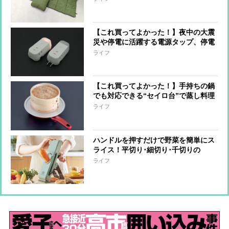
【これ買ってよかった！】夜中の大震
災や停電に活躍する電源タップ、停電
時は自動点灯で懐中電灯に！防災のプ
ライフ
ロがイチオシ
【これ買ってよかった！】手持ちの鍋
でも対応できる“セイロ台”で蒸し料理
が本格的に！料理研究家が推しアイテ
ライフ
ムを紹介
ハンドルを押すだけで野菜を簡単にス
ライス！平切り･細切り･千切りの
3WAYスライサー
ライフ