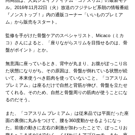
同商品は、人気シェイプアイテム「コアスリム」の最新モデ
ル。2016年11月22日（火）放送のフジテレビ系朝の情報番組
『ノンストップ！』内の通販コーナー「いいものプレミア
ム」から販売をスタート。
監修を手がけた骨盤ケアのスペシャリスト、Micaco（ミカ
コ）さんによると、「座りながらスリムを目指せるのは、骨
盤がポイント」とか。
無意識に座っているとき、背中が丸まり、お腹がぽっこり出
た状態になりがち。その原因は、骨盤が倒れている状態が続
いて、本来使うべき筋肉を使っていないこと。「コアスリム
プレミアム」は座るだけで自然と背筋が伸び、骨盤を立たせ
てくれる。そのため、自然と骨盤周りの筋肉が使うことにな
るのだそう。
また、「コアスリム プレミアム」は従来品では平面だった座
面の裏側に丸みをつけて、腰を360度動かせるようになっ
た。前後の動きに左右の刺激が加わったことで、ぽっこりお
腹をへこますだけでなく、くびれにもアプローチ。また、座