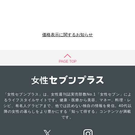
価格表示に関するお知らせ
PAGE TOP
「女性セブンプラス」は、女性週刊誌実売部数No.1「女性セブン」によ
るライフスタイルサイトです。健康・医療から美容、マネー、料理・レ
シピ、有名人グラビアまで、他では読めない独自の情報を発信。40代以
降の女性の暮らしをより豊かにする「知って得する」コンテンツが満載
です。