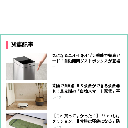
関連記事
気になるニオイをオゾン機能で徹底ガ
ード！自動開閉ダストボックスが登場
ライフ
遠隔で自動計量＆炊飯ができる炊飯器
も！最先端の「白物スマート家電」事
情を、家電ライターが解説
ライフ
【これ買ってよかった！】「いつもは
クッション、非常時は寝袋になる」防
災グッズのメリットを専門家が語る
ライフ