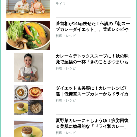
店の老舗カレー、京都人から愛される
ライフ
名物カレーまで紹介
菅首相が14kg痩せた！伝説の「朝スー
プカレーダイエット」、菅式レシピや
注意点を紹介
料理・レシピ
カレーをデトックススープに！秋の味
覚で至福の一杯「きのことさつまいも
の豆乳カレースープ」【市橋有里の美
料理・レシピ
レシピ】
ダイエット＆美容に！カレーレシピ7
選｜低糖質スープカレーからドライカ
レーまで
料理・レシピ
夏野菜カレーに＋しょうゆ！疲労回復
＆美肌に効果的な「ドライ和カレー」
【市橋有里の美レシピ】
料理・レシピ