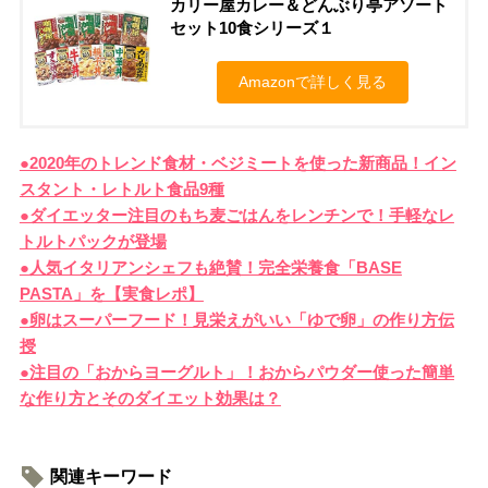
カリー屋カレー＆どんぶり亭アソート
セット10食シリーズ１
Amazonで詳しく見る
●2020年のトレンド食材・ベジミートを使った新商品！イン
スタント・レトルト食品9種
●ダイエッター注目のもち麦ごはんをレンチンで！手軽なレ
トルトパックが登場
●人気イタリアンシェフも絶賛！完全栄養食「BASE
PASTA」を【実食レポ】
●卵はスーパーフード！見栄えがいい「ゆで卵」の作り方伝
授
●注目の「おからヨーグルト」！おからパウダー使った簡単
な作り方とそのダイエット効果は？
関連キーワード