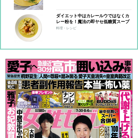
ダイエット中はカレールウではなくカ
レー粉を！魔法の即ヤセ低糖質スープ
レシピ「チキンココナッツカレースー
料理・レシピ
プ」