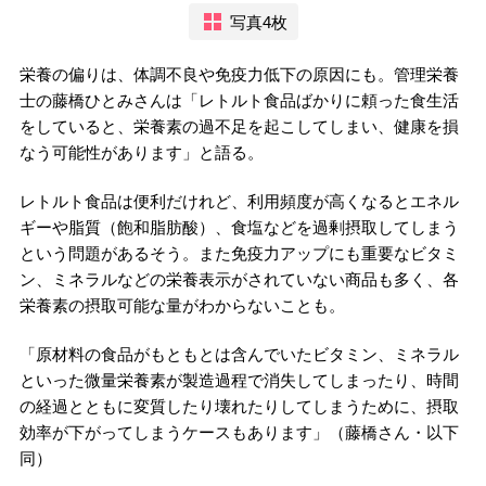
写真4枚
栄養の偏りは、体調不良や免疫力低下の原因にも。管理栄養
士の藤橋ひとみさんは「レトルト食品ばかりに頼った食生活
をしていると、栄養素の過不足を起こしてしまい、健康を損
なう可能性があります」と語る。
レトルト食品は便利だけれど、利用頻度が高くなるとエネル
ギーや脂質（飽和脂肪酸）、食塩などを過剰摂取してしまう
という問題があるそう。また免疫力アップにも重要なビタミ
ン、ミネラルなどの栄養表示がされていない商品も多く、各
栄養素の摂取可能な量がわからないことも。
「原材料の食品がもともとは含んでいたビタミン、ミネラル
といった微量栄養素が製造過程で消失してしまったり、時間
の経過とともに変質したり壊れたりしてしまうために、摂取
効率が下がってしまうケースもあります」（藤橋さん・以下
同）