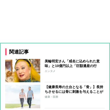
関連記事
美輪明宏さん「戒名に込められた意
味」と10億円以上「巨額遺産の行
方」 つきっきりで私生活をサポート
エンタメ
していた元俳優が相続か
【健康長寿の土台となる「骨」】長持
ちさせるには骨に刺激を与えることが
重要「その場飛びのジャンプ」や「15
健康・医療
分日光に手を当てるだけ」でも効果的