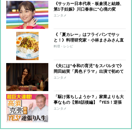
《サッカー日本代表・板倉滉と結婚、
第1子妊娠》川口春奈に“心境の変
化”をもたらした主演映画『ママせ
エンタメ
か』 身を削って「がんに蝕まれる
母」を演じた壮絶な撮影現場
《「夏カレー」はフライパンでサッ
と！》料理研究家・小林まさみさん直
伝レシピ
料理・レシピ
《夫には“令和の育児”をスパルタで》
岡田結実「異色ドラマ」出演で初めて
明かした「育児の哲学」【インタビュ
エンタメ
ー後編】
「駆け落ちしようか？」家業よりも大
事なもの【第8話後編】『YES！逆張
り人生～高須克弥物語～』
エンタメ