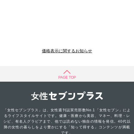
価格表示に関するお知らせ
PAGE TOP
「女性セブンプラス」は、女性週刊誌実売部数No.1「女性セブン」によ
るライフスタイルサイトです。健康・医療から美容、マネー、料理・レ
シピ、有名人グラビアまで、他では読めない独自の情報を発信。40代以
降の女性の暮らしをより豊かにする「知って得する」コンテンツが満載
です。