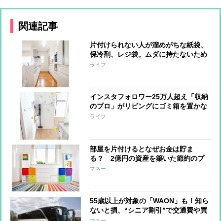
関連記事
片付けられない人が溜めがちな紙袋、
保冷剤、レジ袋。ムダに持たないため
の整理術
ライフ
インスタフォロワー25万人超え「収納
のプロ」がリビングにゴミ箱を置かな
い理由
ライフ
部屋を片付けるとなぜお金は貯ま
る？ 2億円の資産を築いた節約のプ
ロが語る理由
マネー
55歳以上が対象の「WAON」も！知ら
ないと損、“シニア割引”で交通費や買
い物がお得に
マネー