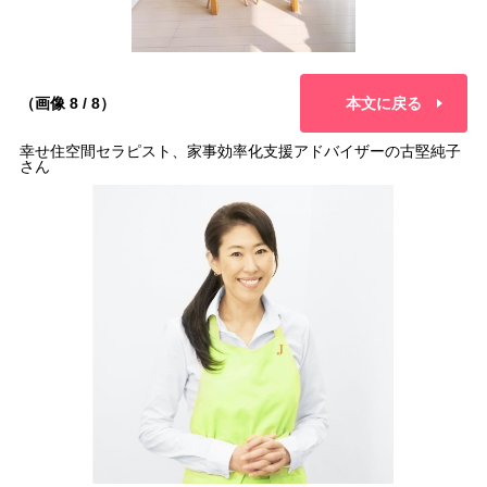
（画像 8 / 8）
本文に戻る
幸せ住空間セラピスト、家事効率化支援アドバイザーの古堅純子
さん