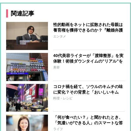
関連記事
性的動画をネットに拡散された母親は
養育権を獲得できるのか？『離婚弁護
士シン・ソンハン』は有責配偶者を弁
エンタメ
護する異色の韓国ドラマ
40代美容ライターが「渡韓整形」を実
体験！術後ダウンタイムの”リアル”を
リポート
美容
コロナ禍を経て、ソウルのキムチの味
に変化？その背景と「おいしいキム
チ」を見つける方法を現地リポート
料理・レシピ
「何が食べたい？」と聞かれたとき、
「気遣いができる人」のスマートな答
え方
ライフ