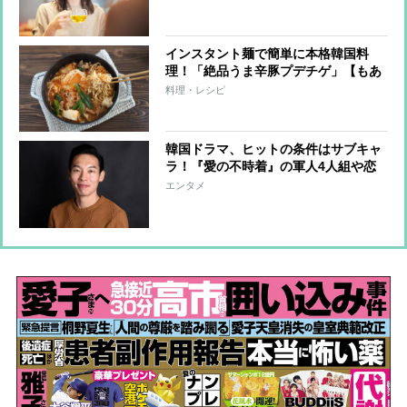
インスタント麺で簡単に本格韓国料
理！「絶品うま辛豚プデチゲ」【もあ
いかすみ ラクウマレシピ】
料理・レシピ
韓国ドラマ、ヒットの条件はサブキャ
ラ！『愛の不時着』の軍人4人組や恋
愛モノで主役を食うサブカップルも
エンタメ