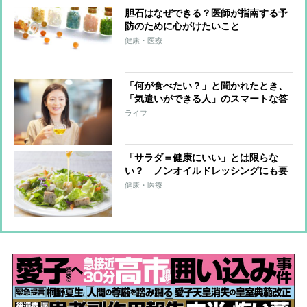
胆石はなぜできる？医師が指南する予
防のために心がけたいこと
健康・医療
「何が食べたい？」と聞かれたとき、
「気遣いができる人」のスマートな答
え方
ライフ
「サラダ＝健康にいい」とは限らな
い？ ノンオイルドレッシングにも要
注意「糖質多いことも」
健康・医療