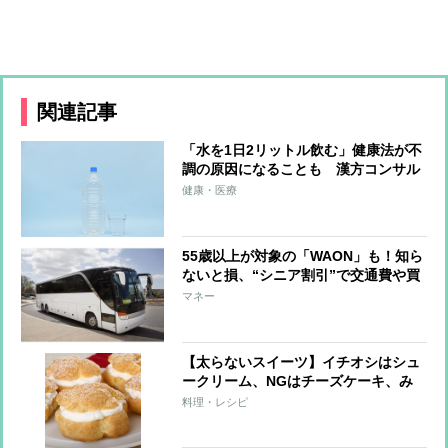
関連記事
「水を1日2リットル飲む」健康法が不
調の原因になることも 漢方コンサル
タントが語るその理由
健康・医療
55歳以上が対象の「WAON」も！知ら
ないと損、“シニア割引”で交通費や買
い物がお得に
マネー
【太らないスイーツ】イチオシはシュ
ークリーム、NGはチーズケーキ、み
たらし団子
料理・レシピ