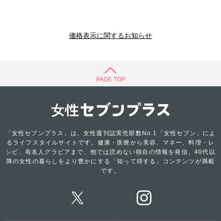
価格表示に関するお知らせ
PAGE TOP
「女性セブンプラス」は、女性週刊誌実売部数No.1「女性セブン」によ
るライフスタイルサイトです。健康・医療から美容、マネー、料理・レ
シピ、有名人グラビアまで、他では読めない独自の情報を発信。40代以
降の女性の暮らしをより豊かにする「知って得する」コンテンツが満載
です。