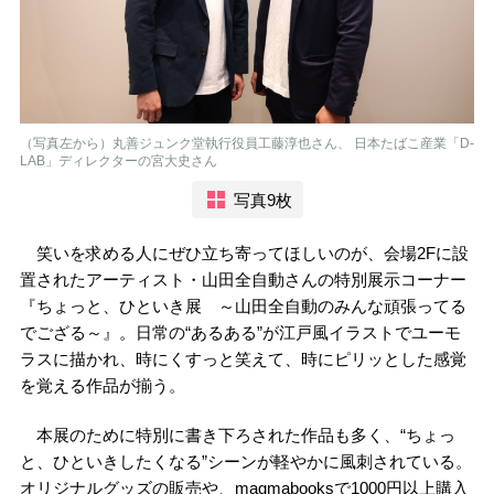
（写真左から）丸善ジュンク堂執行役員工藤淳也さん、 日本たばこ産業「D-
LAB」ディレクターの宮大史さん
写真9枚
笑いを求める人にぜひ立ち寄ってほしいのが、会場2Fに設
置されたアーティスト・山田全自動さんの特別展示コーナー
『ちょっと、ひといき展 ～山田全自動のみんな頑張ってる
でござる～』。日常の“あるある”が江戸風イラストでユーモ
ラスに描かれ、時にくすっと笑えて、時にピリッとした感覚
を覚える作品が揃う。
本展のために特別に書き下ろされた作品も多く、“ちょっ
と、ひといきしたくなる”シーンが軽やかに風刺されている。
オリジナルグッズの販売や、magmabooksで1000円以上購入