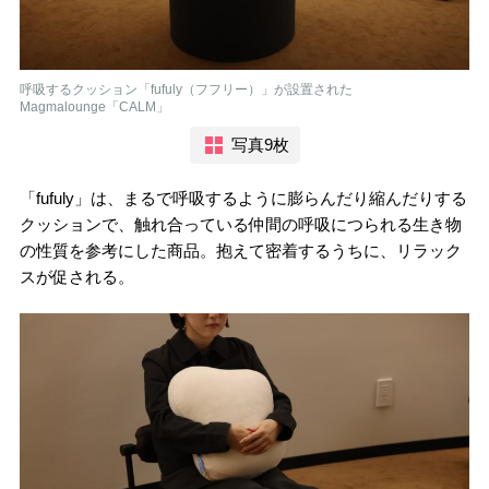
呼吸するクッション「fufuly（フフリー）」が設置された
Magmalounge「CALM」
写真9枚
「fufuly」は、まるで呼吸するように膨らんだり縮んだりする
クッションで、触れ合っている仲間の呼吸につられる生き物
の性質を
参考にした商品
。抱えて密着するうちに、
リラック
スが促される。