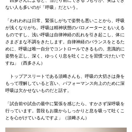
西多さんによると、当たり前にできるつもりが、実はでき
ない人も多いのが「呼吸」だという。
「われわれは日常、緊張しがちで姿勢も悪いことから、呼吸
が浅くなりがち。呼吸は精神状態のバロメーターともいえる
ものですし、浅い呼吸は自律神経の乱れを引き起こし、体に
さまざまな不調をきたします。自律神経のバランスをとるた
めに、呼吸は唯一自分でコントロールできるもの。意識的に
姿勢を正し、深く、ゆっくり息を吐くことを習慣づけたいで
すね」（西多さん）
トップアスリートである須﨑さんも、呼吸の大切さは身を
もって理解していると言い、パフォーマンス向上のために深
呼吸は欠かせないものだと話す。
「試合前や試合の最中に緊張を感じたら、すかさず深呼吸を
行っています。普段もお腹からしっかりと息を吸って吐くこ
とを心がけているんですよ」（須﨑さん）