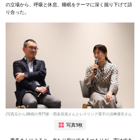
の立場から、呼吸と休息、睡眠をテーマに深く掘り下げて語
り合った。
(写真左から)睡眠の専門家・西多昌規さんとレスリング選手の須﨑優衣さん
写真9枚