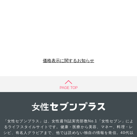
価格表示に関するお知らせ
PAGE TOP
「女性セブンプラス」は、女性週刊誌実売部数No.1「女性セブン」によ
るライフスタイルサイトです。健康・医療から美容、マネー、料理・レ
シピ、有名人グラビアまで、他では読めない独自の情報を発信。40代以