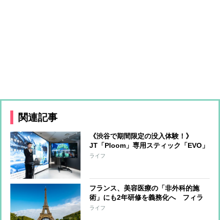
関連記事
《渋谷で期間限定の没入体験！》
JT「Ploom」専用スティック「EVO」
の新メンソール発売を記念して“都会
ライフ
のオアシス”をオープン
フランス、美容医療の「非外科的施
術」にも2年研修を義務化へ フィラ
ー注入やレーザー脱毛実施まで最短5
ライフ
年の方向に、美容医療医師の急増に問