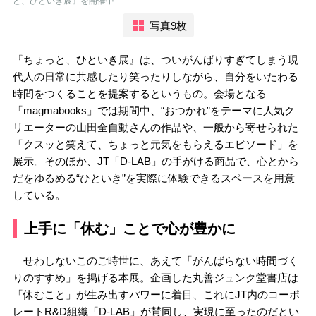
と、ひといき展』を開催中
写真9枚
『ちょっと、ひといき展』は、ついがんばりすぎてしまう現
代人の日常に共感したり笑ったりしながら、自分をいたわる
時間をつくることを提案するというもの。会場となる
「magmabooks」では期間中、“おつかれ”をテーマに人気ク
リエーターの山田全自動さんの作品や、一般から寄せられた
「クスッと笑えて、ちょっと元気をもらえるエピソード」を
展示。そのほか、
JT「D-LAB」の手がける商品で、
心とから
だをゆるめる“ひといき”を実際に体験できるスペースを用意
している。
上手に「休む」ことで心が豊かに
せわしないこのご時世に、あえて「がんばらない時間づく
りのすすめ」を掲げる本展。企画した丸善ジュンク堂書店は
「休むこと」が生み出すパワーに着目、これにJT内のコーポ
レートR&D組織「D-LAB」が賛同し、実現に至ったのだとい