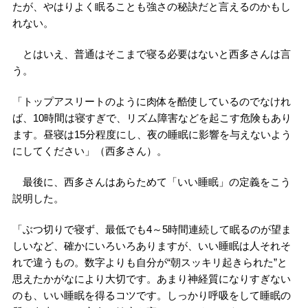
たが、やはりよく眠ることも強さの秘訣だと言えるのかもし
れない。
とはいえ、普通はそこまで寝る必要はないと西多さんは言
う。
「トップアスリートのように肉体を酷使しているのでなけれ
ば、10時間は寝すぎで、リズム障害などを起こす危険もあり
ます。昼寝は15分程度にし、夜の睡眠に影響を与えないよう
にしてください」（西多さん）。
最後に、西多さんはあらためて「いい睡眠」の定義をこう
説明した。
「ぶつ切りで寝ず、最低でも4～5時間連続して眠るのが望ま
しいなど、確かにいろいろありますが、いい睡眠は人それそ
れで違うもの。数字よりも自分が“朝スッキリ起きられた”と
思えたかがなにより大切です。あまり神経質になりすぎない
のも、いい睡眠を得るコツです。しっかり呼吸をして睡眠の