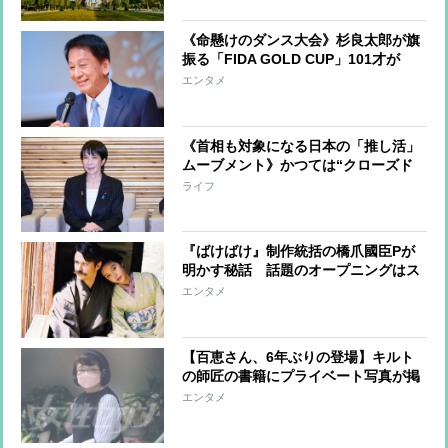
題意識
《命懸けのダンス大会》杉良太郎が旗
振る「FIDA GOLD CUP」101才が
『Choo Choo TRAIN』踊る“ゼニカネ
エンタメ
より大切なのは健康”
《首相も対象になる日本の「推し活」
ムーブメント》かつては“クローズド
なオタク文化”の中にあった「推す」
ライフ
という行動が、スマホとSNSの普及で
一般化
『ばけばけ』制作統括の橋爪國臣Pが
明かす秘話 話題のオープニングはス
タッフを一切入れず出演者3人のみで
エンタメ
撮影
【百恵さん、6年ぶりの登場】キルト
の師匠の書籍にプライベート写真が掲
載、“話題になること”を期待した百恵
エンタメ
さんなりの恩返しか