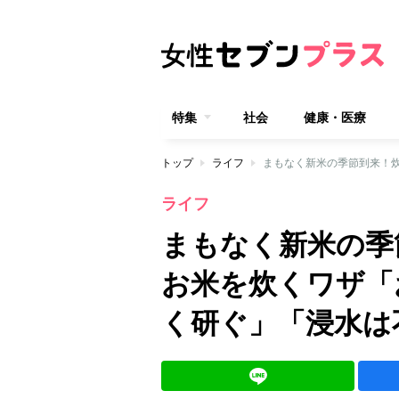
特集
社会
健康・医療
トップ
ライフ
ライフ
まもなく新米の季
お米を炊くワザ「
く研ぐ」「浸水は