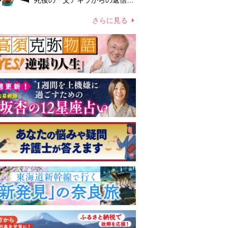
死後の「父アキラからの返信」
布施辰徳が涙で明かす「順番が
違う」
さらに見る