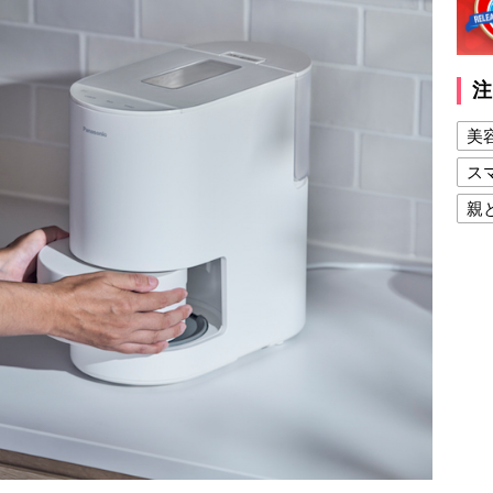
注
美
ス
親
健
美
夫