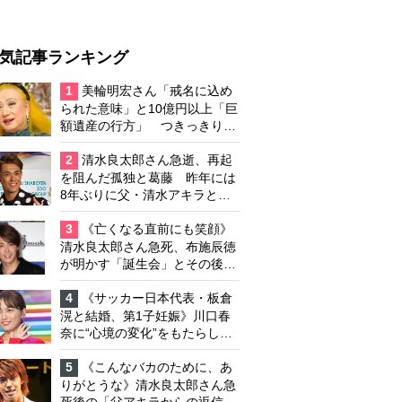
気記事ランキング
1
美輪明宏さん「戒名に込め
られた意味」と10億円以上「巨
額遺産の行方」 つきっきりで
私生活をサポートしていた元俳
優が相続か
2
清水良太郎さん急逝、再起
を阻んだ孤独と葛藤 昨年には
8年ぶりに父・清水アキラと共
演、本格的な活動再開に向かっ
ていたが…周囲が懸念していた
3
《亡くなる直前にも笑顔》
「不安定なところ」
清水良太郎さん急死、布施辰徳
が明かす「誕生会」とその後の
メッセージ
4
《サッカー日本代表・板倉
滉と結婚、第1子妊娠》川口春
奈に“心境の変化”をもたらした
主演映画『ママせか』 身を削
って「がんに蝕まれる母」を演
5
《こんなバカのために、あ
じた壮絶な撮影現場
りがとうな》清水良太郎さん急