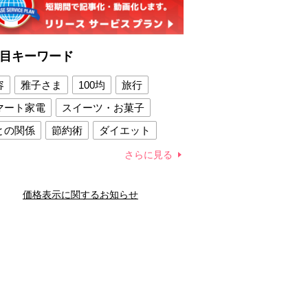
目キーワード
容
雅子さま
100均
旅行
マート家電
スイーツ・お菓子
との関係
節約術
ダイエット
康法
新製品
さらに見る
容賢者のダイエットグッズ
価格表示に関するお知らせ
との関係
新津春子
どか食い