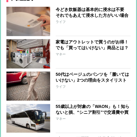
今どき炊飯器は基本的に浸水は不要
それでもあえて浸水した方がいい場合
とは？
ライフ
家電はアウトレットで買うのがお得！
でも「買ってはいけない」商品とは？
マネー
50代はベージュのパンツを「履いては
いけない」2つの理由をスタイリスト
が解説
ライフ
55歳以上が対象の「WAON」も！知ら
ないと損、“シニア割引”で交通費や買
い物がお得に
マネー