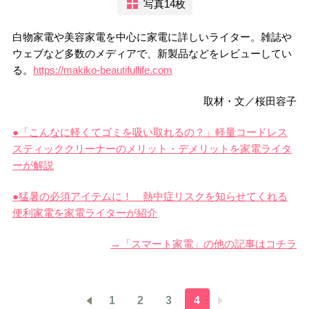
写真14枚
白物家電や美容家電を中心に家電に詳しいライター。雑誌や
ウェブなど多数のメディアで、新製品などをレビューしてい
る。
https://makiko-beautifullife.com
取材・文／桜田容子
●「こんなに軽くてゴミを吸い取れるの？」軽量コードレス
スティッククリーナーのメリット・デメリットを家電ライタ
ーが解説
●猛暑の必須アイテムに！ 熱中症リスクを知らせてくれる
便利家電を家電ライターが紹介
→「スマート家電」の他の記事はコチラ
1
2
3
4