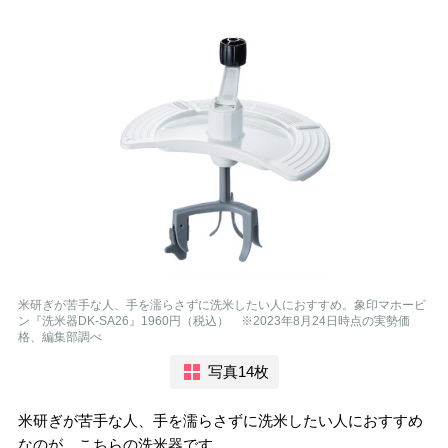
米研ぎが苦手な人、手を濡らさずに洗米したい人におすすめ。象印マホービ
ン『洗米器DK-SA26』1960円（税込） ※2023年8月24日時点の実勢価
格、編集部調べ
写真14枚
米研ぎが苦手な人、手を濡らさずに洗米したい人におすすめ
なのが、こちらの洗米器です。