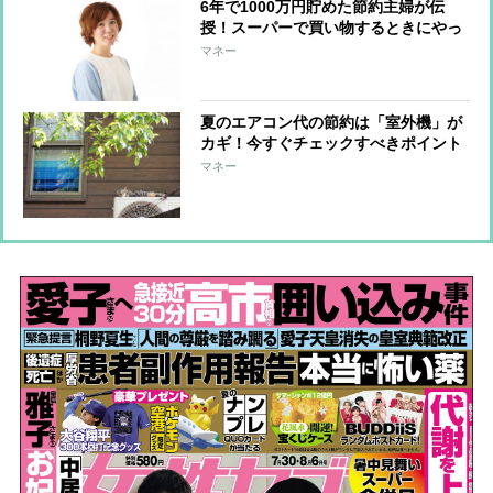
6年で1000万円貯めた節約主婦が伝
授！スーパーで買い物するときにやっ
てはいけない5つのこと
マネー
夏のエアコン代の節約は「室外機」が
カギ！今すぐチェックすべきポイント
マネー