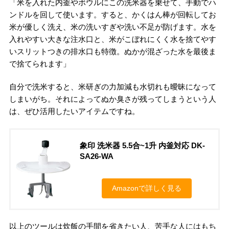
「米を入れた内釜やボウルにこの洗米器を乗せて、手動でハ
ンドルを回して使います。すると、かくはん棒が回転してお
米が優しく洗え、米の洗いすぎや洗い不足が防げます。水を
入れやすい大きな注水口と、米がこぼれにくく水を捨てやす
いスリットつきの排水口も特徴。ぬかが混ざった水を最後ま
で捨てられます」
自分で洗米すると、米研ぎの力加減も水切れも曖昧になって
しまいがち。それによってぬか臭さが残ってしまうという人
は、ぜひ活用したいアイテムですね。
象印 洗米器 5.5合~1升 内釜対応 DK-
SA26-WA
Amazonで詳しく見る
以上のツールは炊飯の手間を省きたい人、苦手な人にはもち