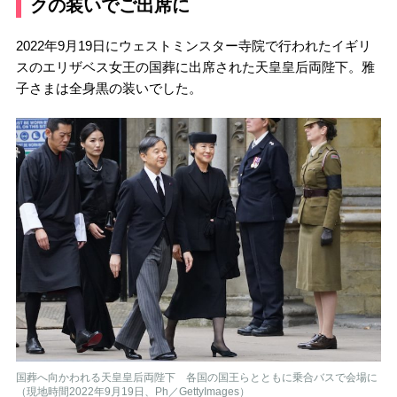
クの装いでご出席に
2022年9月19日にウェストミンスター寺院で行われたイギリ
スのエリザベス女王の国葬に出席された天皇皇后両陛下。雅
子さまは全身黒の装いでした。
国葬へ向かわれる天皇皇后両陛下 各国の国王らとともに乗合バスで会場に
（現地時間2022年9月19日、Ph／GettyImages）