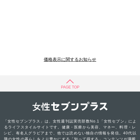
価格表示に関するお知らせ
PAGE TOP
「女性セブンプラス」は、女性週刊誌実売部数No.1「女性セブン」によ
るライフスタイルサイトです。健康・医療から美容、マネー、料理・レ
シピ、有名人グラビアまで、他では読めない独自の情報を発信。40代以
降の女性の暮らしをより豊かにする「知って得する」コンテンツが満載