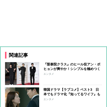
関連記事
『梨泰院クラス』のヒール役アン・ボ
ヒョンが爽やか！シンプルを極めつく
したコーデ6選
エンタメ
韓国ドラマ【ラブコメ】ベスト3 日
本でもドラマ化『知ってるワイフ』も
ランクイン
エンタメ