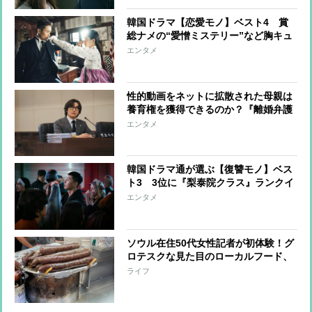
韓国ドラマ【恋愛モノ】ベスト4 賞
総ナメの“愛憎ミステリー”など胸キュ
ン作品
エンタメ
性的動画をネットに拡散された母親は
養育権を獲得できるのか？『離婚弁護
士シン・ソンハン』は有責配偶者を弁
エンタメ
護する異色の韓国ドラマ
韓国ドラマ通が選ぶ【復讐モノ】ベス
ト3 3位に『梨泰院クラス』ランクイ
ン
エンタメ
ソウル在住50代女性記者が初体験！グ
ロテスクな見た目のローカルフード、
どじょうの伝統的スープ…この夏夢中
ライフ
になった3つの韓国料理