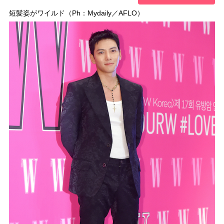
短髪姿がワイルド（Ph：Mydaily／AFLO）