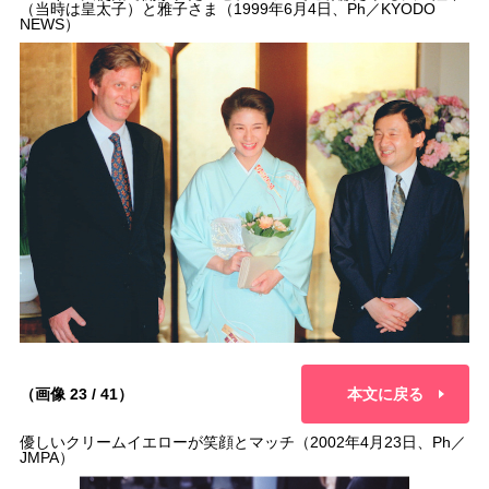
（当時は皇太子）と雅子さま（1999年6月4日、Ph／KYODO
NEWS）
（画像 23 / 41）
本文に戻る
優しいクリームイエローが笑顔とマッチ（2002年4月23日、Ph／
JMPA）