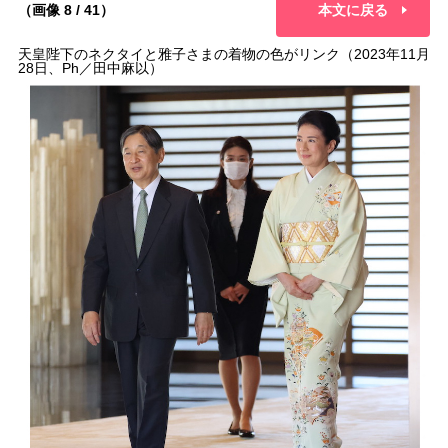
（画像 8 / 41）
本文に戻る
天皇陛下のネクタイと雅子さまの着物の色がリンク（2023年11月
28日、Ph／田中麻以）