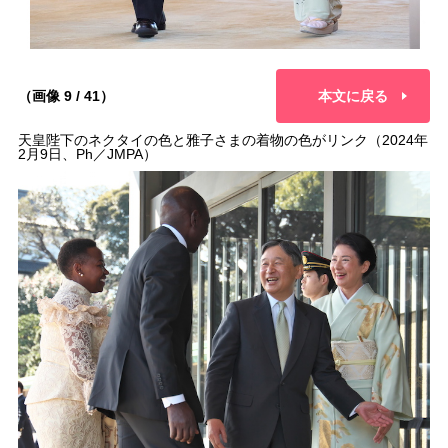
（画像 9 / 41）
本文に戻る
天皇陛下のネクタイの色と雅子さまの着物の色がリンク（2024年
2月9日、Ph／JMPA）