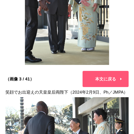
（画像 3 / 41）
本文に戻る
笑顔でお出迎えの天皇皇后両陛下（2024年2月9日、Ph／JMPA）