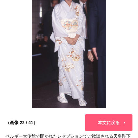
（画像 22 / 41）
本文に戻る
ベルギー大使館で開かれたレセプションでご歓談される天皇陛下