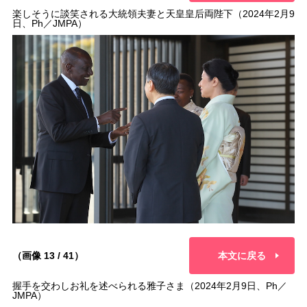
楽しそうに談笑される大統領夫妻と天皇皇后両陛下（2024年2月9
日、Ph／JMPA）
（画像 13 / 41）
本文に戻る
握手を交わしお礼を述べられる雅子さま（2024年2月9日、Ph／
JMPA）