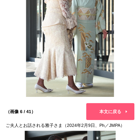
（画像 6 / 41）
本文に戻る
ご夫人とお話される雅子さま（2024年2月9日、Ph／JMPA）