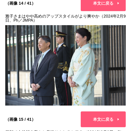
（画像 14 / 41）
本文に戻る
雅子さまはやや高めのアップスタイルがより爽やか（2024年2月9
日、Ph／JMPA）
（画像 15 / 41）
本文に戻る