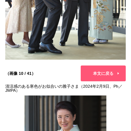
（画像 10 / 41）
本文に戻る
清涼感のある寒色がお似合いの雅子さま（2024年2月9日、Ph／
JMPA）