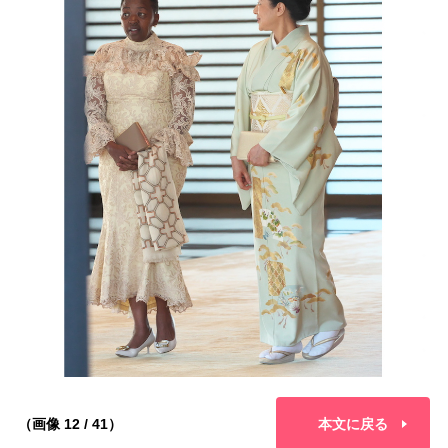
（画像 12 / 41）
本文に戻る