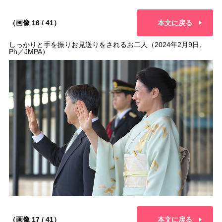
（画像 16 / 41）
本文に戻る
しっかりと手を振りお見送りをされるお二人（2024年2月9日、
Ph／JMPA）
（画像 17 / 41）
本文に戻る