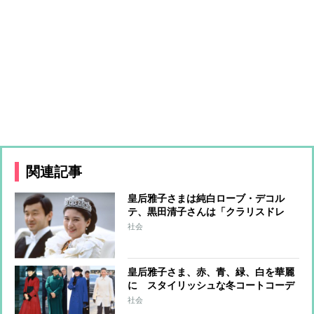
関連記事
皇后雅子さまは純白ローブ・デコル
テ、黒田清子さんは「クラリスドレ
ス」と話題に 女性皇族の華麗な
社会
る”結婚ファッション”
皇后雅子さま、赤、青、緑、白を華麗
に スタイリッシュな冬コートコーデ
をチェック
社会