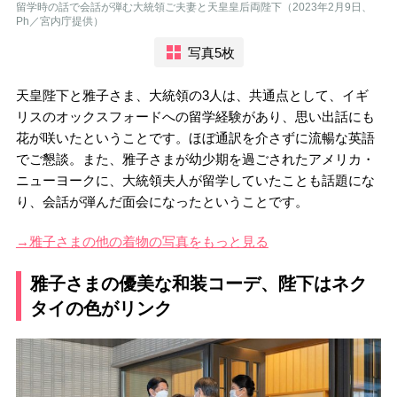
留学時の話で会話が弾む大統領ご夫妻と天皇皇后両陛下（2023年2月9日、
Ph／宮内庁提供）
写真5枚
天皇陛下と雅子さま、大統領の3人は、共通点として、イギ
リスのオックスフォードへの留学経験があり、思い出話にも
花が咲いたということです。ほぼ通訳を介さずに流暢な英語
でご懇談。また、雅子さまが幼少期を過ごされたアメリカ・
ニューヨークに、大統領夫人が留学していたことも話題にな
り、会話が弾んだ面会になったということです。
→雅子さまの他の着物の写真をもっと見る
雅子さまの優美な和装コーデ、陛下はネク
タイの色がリンク