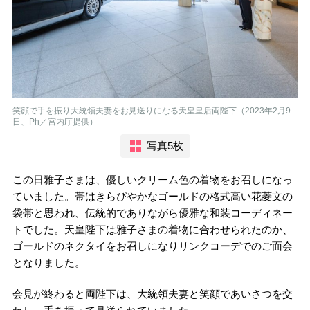
笑顔で手を振り大統領夫妻をお見送りになる天皇皇后両陛下（2023年2月9
日、Ph／宮内庁提供）
写真5枚
この日雅子さまは、優しいクリーム色の着物をお召しになっ
ていました。帯はきらびやかなゴールドの格式高い花菱文の
袋帯と思われ、伝統的でありながら優雅な和装コーディネー
トでした。天皇陛下は雅子さまの着物に合わせられたのか、
ゴールドのネクタイをお召しになりリンクコーデでのご面会
となりました。
会見が終わると両陛下は、大統領夫妻と笑顔であいさつを交