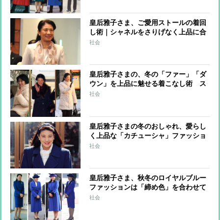
皇后雅子さま、ご愛用ストールの着回
し術｜シャネルをさりげなく上品に合
わせるコーデ
社会
皇后雅子さまの、冬の「ファー」「ダ
ウン」を上品に魅せる着こなし術 ス
タイリストが解説
社会
皇后雅子さまの冬のおしゃれ、愛らし
く上品な「カチューシャ」ファッショ
ンをプレイバック
社会
皇后雅子さま、秋冬のロイヤルブルー
ファッションは「締め色」を合わせて
エレガントな着こなしに
社会