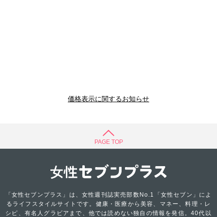
価格表示に関するお知らせ
PAGE TOP
「女性セブンプラス」は、女性週刊誌実売部数No.1「女性セブン」によ
るライフスタイルサイトです。健康・医療から美容、マネー、料理・レ
シピ、有名人グラビアまで、他では読めない独自の情報を発信。40代以