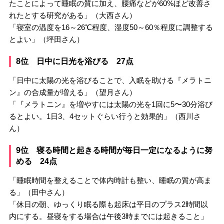
たことによって睡眠の質に加え、腰痛などが60%ほど改善さ
れたとする研究がある」（大西さん）
「寝室の温度を16～26℃程度、湿度50～60％程度に調整する
とよい」（坪田さん）
8位 日中に日光を浴びる 27点
「日中に太陽の光を浴びることで、入眠を助ける『メラトニ
ン』の合成量が増える」（望月さん）
「『メラトニン』を増やすには太陽の光を1回に5〜30分浴び
るとよい。1日3、4セットぐらい行うと効果的」（西川さ
ん）
9位 寝る時間と起きる時間が毎日一定になるように努
める 24点
「睡眠時間を整えることで体内時計も整い、睡眠の質が高ま
る」（田中さん）
「休日の朝、ゆっくり眠る際も起床は平日のプラス2時間以
内にする。昼寝をする場合は午後3時までには起きること」