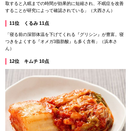
取すると入眠までの時間が効果的に短縮され、不眠症を改善
することが研究によって確認されている」（大西さん）
11位 くるみ 11点
「寝る前の深部体温を下げてくれる『グリシン』が豊富。寝
つきをよくする『オメガ3脂肪酸』も多く含有」（浜本さ
ん）
12位 キムチ 10点