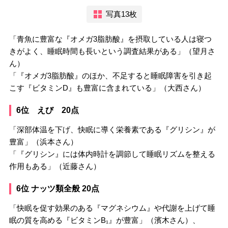
写真13枚
「青魚に豊富な『オメガ3脂肪酸』を摂取している人は寝つ
きがよく、睡眠時間も長いという調査結果がある」（望月さ
ん）
「『オメガ3脂肪酸』のほか、不足すると睡眠障害を引き起
こす『ビタミンD』も豊富に含まれている」（大西さん）
6位 えび 20点
「深部体温を下げ、快眠に導く栄養素である『グリシン』が
豊富」（浜本さん）
「『グリシン』には体内時計を調節して睡眠リズムを整える
作用もある」（近藤さん）
6位 ナッツ類全般 20点
「快眠を促す効果のある『マグネシウム』や代謝を上げて睡
眠の質を高める『ビタミンB₁』が豊富」（濱木さん）、