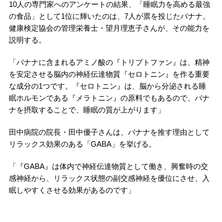
10人の専門家へのアンケートの結果、「睡眠力を高める最強
の食品」として1位に輝いたのは、7人が票を投じたバナナ。
健康検定協会の管理栄養士・望月理恵子さんが、その能力を
説明する。
「バナナに含まれるアミノ酸の『トリプトファン』は、精神
を安定させる脳内の神経伝達物質『セロトニン』を作る重要
な成分の1つです。『セロトニン』は、脳から分泌される睡
眠ホルモンである『メラトニン』の原料でもあるので、バナ
ナを摂取することで、睡眠の質が上がります」
田中病院の院長・田中優子さんは、バナナを推す理由として
リラックス効果のある「GABA」を挙げる。
「『GABA』は体内で神経伝達物質として働き、興奮時の交
感神経から、リラックス状態の副交感神経を優位にさせ、入
眠しやすくさせる効果があるのです」