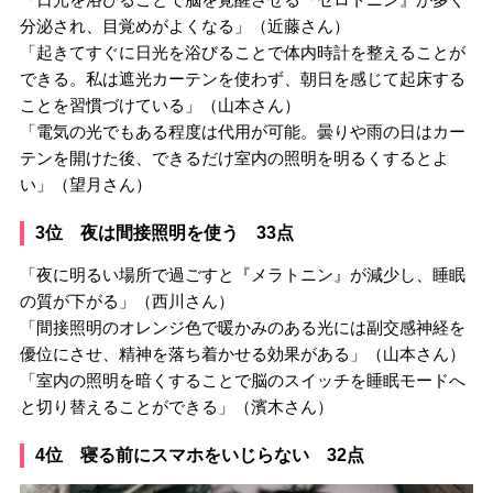
分泌され、目覚めがよくなる」（近藤さん）
「起きてすぐに日光を浴びることで体内時計を整えることが
できる。私は遮光カーテンを使わず、朝日を感じて起床する
ことを習慣づけている」（山本さん）
「電気の光でもある程度は代用が可能。曇りや雨の日はカー
テンを開けた後、できるだけ室内の照明を明るくするとよ
い」（望月さん）
3位 夜は間接照明を使う 33点
「夜に明るい場所で過ごすと『メラトニン』が減少し、睡眠
の質が下がる」（西川さん）
「間接照明のオレンジ色で暖かみのある光には副交感神経を
優位にさせ、精神を落ち着かせる効果がある」（山本さん）
「室内の照明を暗くすることで脳のスイッチを睡眠モードへ
と切り替えることができる」（濱木さん）
4位 寝る前にスマホをいじらない 32点