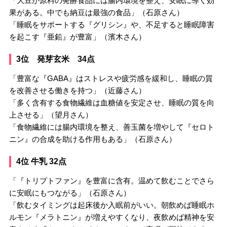
「大豆が原料の発酵食品には腸内環境を整え、安眠に導く効
果がある。中でも納豆は最強の食品」（石原さん）
「睡眠をサポートする『グリシン』や、不足すると睡眠障害
を起こす『亜鉛』が豊富」（濱木さん）
3位 発芽玄米 34点
「豊富な『GABA』はストレスや疲労感を緩和し、睡眠の質
を改善させる働きを持つ」（近藤さん）
「多く含有する食物繊維は血糖値を安定させ、睡眠の質を向
上させる」（望月さん）
「食物繊維には腸内環境を整え、善玉菌を増やして『セロト
ニン』の合成を助ける作用もある」（石原さん）
4位 牛乳 32点
「『トリプトファン』を豊富に含有。温めて飲むことでさら
に安眠にもつながる」（石原さん）
「飲むタイミングは起床後か入眠前がいい。朝飲めば睡眠ホ
ルモン『メラトニン』が増えやすくなり、夜飲めば精神を安