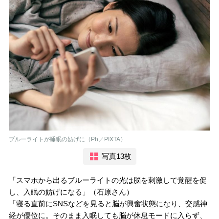
ブルーライトが睡眠の妨げに（Ph／PIXTA）
写真13枚
「スマホから出るブルーライトの光は脳を刺激して覚醒を促
し、入眠の妨げになる」（石原さん）
「寝る直前にSNSなどを見ると脳が興奮状態になり、交感神
経が優位に。そのまま入眠しても脳が休息モードに入らず、