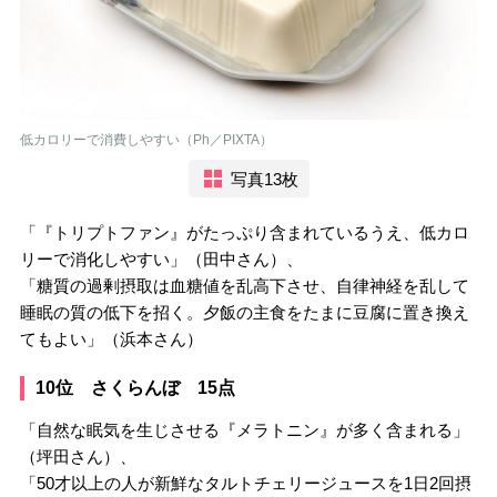
低カロリーで消費しやすい（Ph／PIXTA）
写真13枚
「『トリプトファン』がたっぷり含まれているうえ、低カロ
リーで消化しやすい」（田中さん）、
「糖質の過剰摂取は血糖値を乱高下させ、自律神経を乱して
睡眠の質の低下を招く。夕飯の主食をたまに豆腐に置き換え
てもよい」（浜本さん）
10位 さくらんぼ 15点
「自然な眠気を生じさせる『メラトニン』が多く含まれる」
（坪田さん）、
「50才以上の人が新鮮なタルトチェリージュースを1日2回摂