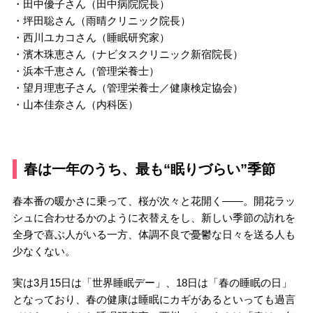
・田中優子さん（田中病院院長）
・坪田聡さん（雨晴クリニック院長）
・西川ユカコさん（睡眠研究家）
・濱木珠恵さん（ナビタスクリニック新宿院長）
・浜本千恵さん（管理栄養士）
・望月理恵子さん（管理栄養士／健康検定協会）
・山本佳奈さん（内科医）
春は一年のうち、最も“眠りづらい”季節
春本番の暖かさに乗って、桜が次々と花開く――。開花ラッ
シュに合わせるかのように衣替えをし、新しい季節の訪れを
全身で喜ぶ人がいる一方、体調不良で憂鬱な日々を送る人も
少なくない。
実は3月15日は「世界睡眠デー」、18日は「春の睡眠の日」
となっており、春の健康は睡眠にカギがあるといっても過言