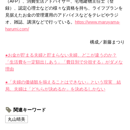
（AFP）、消費生活アドバイザー、宅地建物主任士（登
録）、認定心理士などの様々な資格を持ち、ライフプランを
見据えたお金の管理運用のアドバイスなどをテレビやラジ
オ、雑誌、講演などで行っている。
https://www.maruyama-
harumi.com/
構成／新藤まつり
●お金が貯まる夫婦と貯まらない夫婦、どこが違うのか？
「生活費を一定額出しあう」「費目別で分担する」がダメな
理由
●「夫婦の価値観を揃えることはできない」という現実 結
局、夫婦は「どちらが決めるか」を決めるしかない
関連キーワード
丸山晴美