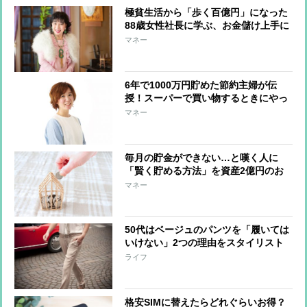
極貧生活から「歩く百億円」になった
88歳女性社長に学ぶ、お金儲け上手に
なる考え方「100円でも余計な散財は
マネー
したくない」
6年で1000万円貯めた節約主婦が伝
授！スーパーで買い物するときにやっ
てはいけない5つのこと
マネー
毎月の貯金ができない…と嘆く人に
「賢く貯める方法」を資産2億円のお
金のプロが教える
マネー
50代はベージュのパンツを「履いては
いけない」2つの理由をスタイリスト
が解説
ライフ
格安SIMに替えたらどれぐらいお得？