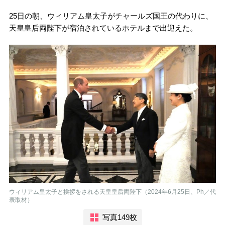
25日の朝、ウィリアム皇太子がチャールズ国王の代わりに、
天皇皇后両陛下が宿泊されているホテルまで出迎えた。
ウィリアム皇太子と挨拶をされる天皇皇后両陛下（2024年6月25日、Ph／代
表取材）
写真149枚