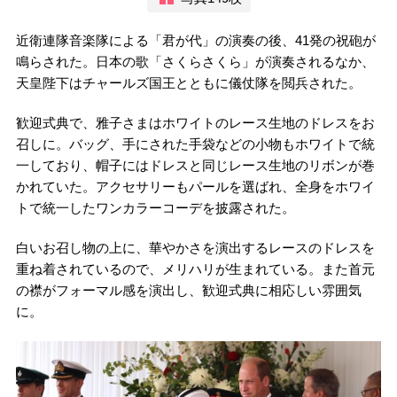
近衛連隊音楽隊による「君が代」の演奏の後、41発の祝砲が
鳴らされた。日本の歌「さくらさくら」が演奏されるなか、
天皇陛下はチャールズ国王とともに儀仗隊を閲兵された。
歓迎式典で、雅子さまはホワイトのレース生地のドレスをお
召しに。バッグ、手にされた手袋などの小物もホワイトで統
一しており、帽子にはドレスと同じレース生地のリボンが巻
かれていた。アクセサリーもパールを選ばれ、全身をホワイ
トで統一したワンカラーコーデを披露された。
白いお召し物の上に、華やかさを演出するレースのドレスを
重ね着されているので、メリハリが生まれている。また首元
の襟がフォーマル感を演出し、歓迎式典に相応しい雰囲気
に。