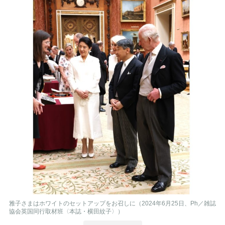
雅子さまはホワイトのセットアップをお召しに（2024年6月25日、Ph／雑誌
協会英国同行取材班〈本誌・横田紋子〉）