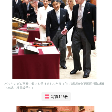
バッキンガム宮殿で案内を受けるおふたり（Ph／雑誌協会英国同行取材班
〈本誌・横田紋子〉）
写真149枚