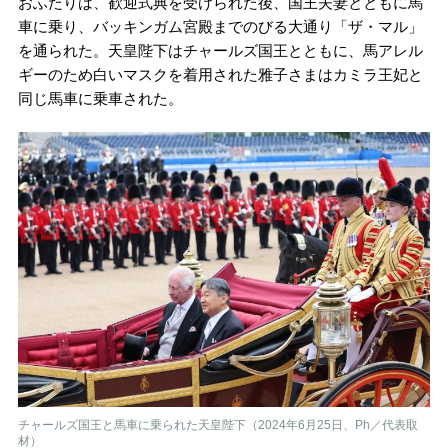
おふたりは、歓迎式典を受けられた後、国王夫妻とともに馬
車に乗り、バッキンガム宮殿までのびる大通り「ザ・マル」
を通られた。天皇陛下はチャールズ国王とともに、馬アレル
ギーのため白いマスクを着用された雅子さまはカミラ王妃と
同じ馬車に乗車された。
チャールズ国王と馬車に乗られた天皇陛下（2024年6月25日、Ph／代表取
材）