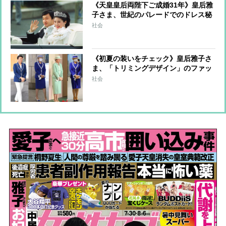
《天皇皇后両陛下ご成婚31年》皇后雅
子さま、世紀のパレードでのドレス秘
話 森英恵さんが明かしていた仮縫い
社会
時のご様子「お会いする度にますます
お幸せそうに」
《初夏の装いをチェック》皇后雅子さ
ま、「トリミングデザイン」のファッ
ションから”涼しげ見え”のコツを探る
社会