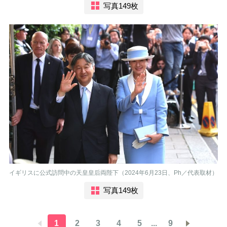
写真149枚
イギリスに公式訪問中の天皇皇后両陛下（2024年6月23日、Ph／代表取材）
写真149枚
1
2
3
4
5
...
9