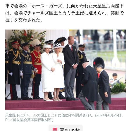
車で会場の「ホース・ガーズ」に向かわれた天皇皇后両陛下
は、会場でチャールズ国王とカミラ王妃に迎えられ、笑顔で
握手を交わされた。
天皇陛下はチャールズ国王とともに儀仗隊を閲兵された（2024年6月25日、
Ph／雑誌協会英国同行取材班）
写真149枚