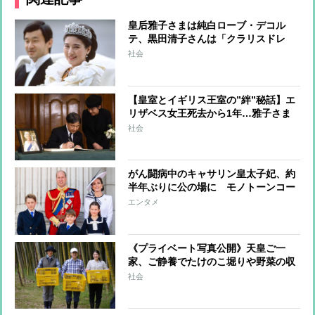
皇后雅子さまは純白ローブ・デコル
テ、黒田清子さんは「クラリスドレ
ス」と話題に 女性皇族の華麗な
社会
る”結婚ファッション”
【皇室とイギリス王室の”絆”秘話】エ
リザベス女王死去から1年…雅子さま
へ女王からのやさしさ溢れる手紙、天
社会
皇陛下は留学時代に家族の一員のよう
に過ごされた思い出も
がん闘病中のキャサリン皇太子妃、約
半年ぶりに公の場に モノトーンコー
デファッションにみる”家族の絆”
エンタメ
《プライベート写真公開》天皇ご一
家、ご静養でたけのこ堀りや野菜の収
穫を楽しまれリラックスされた表情
社会
天皇陛下が撮影された雅子さまと愛子
さまの写真も