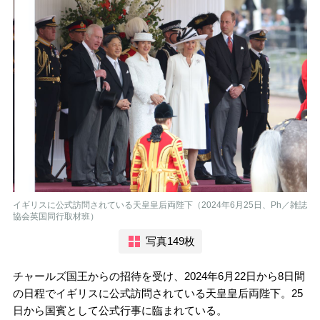
イギリスに公式訪問されている天皇皇后両陛下（2024年6月25日、Ph／雑誌
協会英国同行取材班）
写真149枚
チャールズ国王からの招待を受け、2024年6月22日から8日間
の日程でイギリスに公式訪問されている天皇皇后両陛下。25
日から国賓として公式行事に臨まれている。