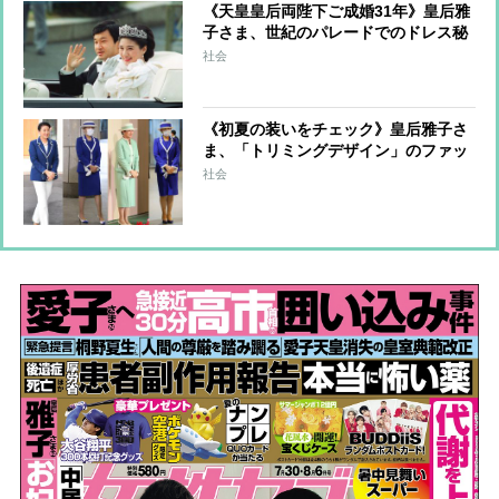
《天皇皇后両陛下ご成婚31年》皇后雅
子さま、世紀のパレードでのドレス秘
話 森英恵さんが明かしていた仮縫い
社会
時のご様子「お会いする度にますます
お幸せそうに」
《初夏の装いをチェック》皇后雅子さ
ま、「トリミングデザイン」のファッ
ションから”涼しげ見え”のコツを探る
社会