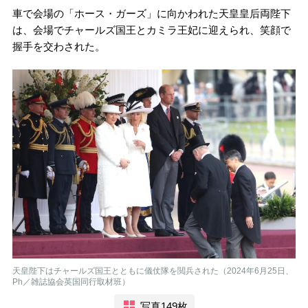
車で会場の「ホース・ガーズ」に向かわれた天皇皇后両陛下
は、会場でチャールズ国王とカミラ王妃に迎えられ、笑顔で
握手を交わされた。
天皇陛下はチャールズ国王とともに儀仗隊を閲兵された（2024年6月25日、
Ph／雑誌協会英国同行取材班）
写真149枚