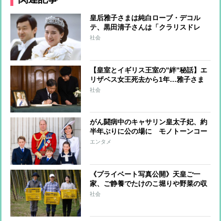
皇后雅子さまは純白ローブ・デコル
テ、黒田清子さんは「クラリスドレ
ス」と話題に 女性皇族の華麗な
社会
る”結婚ファッション”
【皇室とイギリス王室の”絆”秘話】エ
リザベス女王死去から1年…雅子さま
へ女王からのやさしさ溢れる手紙、天
社会
皇陛下は留学時代に家族の一員のよう
に過ごされた思い出も
がん闘病中のキャサリン皇太子妃、約
半年ぶりに公の場に モノトーンコー
デファッションにみる”家族の絆”
エンタメ
《プライベート写真公開》天皇ご一
家、ご静養でたけのこ堀りや野菜の収
穫を楽しまれリラックスされた表情
社会
天皇陛下が撮影された雅子さまと愛子
さまの写真も