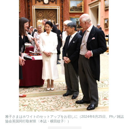
雅子さまはホワイトのセットアップをお召しに（2024年6月25日、Ph／雑誌
協会英国同行取材班〈本誌・横田紋子〉）