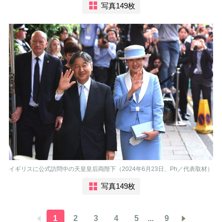
写真149枚
イギリスに公式訪問中の天皇皇后両陛下（2024年6月23日、Ph／代表取材）
写真149枚
1
2
3
4
5
...
9