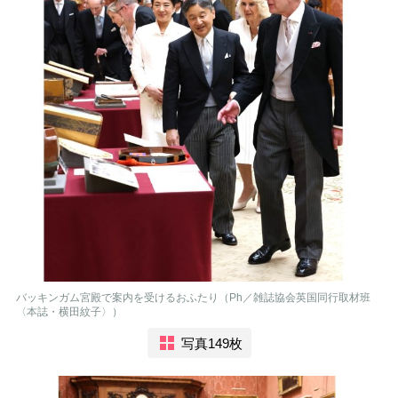
バッキンガム宮殿で案内を受けるおふたり（Ph／雑誌協会英国同行取材班
〈本誌・横田紋子〉）
写真149枚