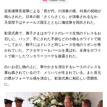
近衛連隊音楽隊による「君が代」の演奏の後、41発の祝砲が
鳴らされた。日本の歌「さくらさくら」が演奏されるなか、
天皇陛下はチャールズ国王とともに儀仗隊を閲兵された。
歓迎式典で、雅子さまはホワイトのレース生地のドレスをお
召しに。バッグ、手にされた手袋などの小物もホワイトで統
一しており、帽子にはドレスと同じレース生地のリボンが巻
かれていた。アクセサリーもパールを選ばれ、全身をホワイ
トで統一したワンカラーコーデを披露された。
白いお召し物の上に、華やかさを演出するレースのドレスを
重ね着されているので、メリハリが生まれている。また首元
の襟がフォーマル感を演出し、歓迎式典に相応しい雰囲気
に。