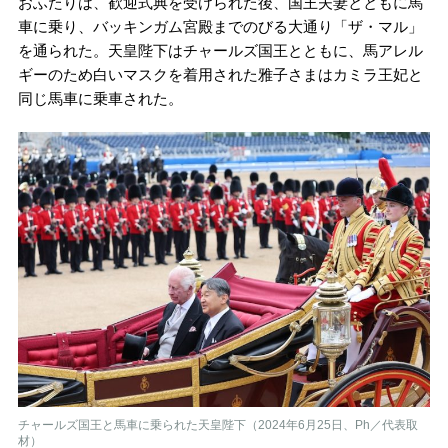
おふたりは、歓迎式典を受けられた後、国王夫妻とともに馬
車に乗り、バッキンガム宮殿までのびる大通り「ザ・マル」
を通られた。天皇陛下はチャールズ国王とともに、馬アレル
ギーのため白いマスクを着用された雅子さまはカミラ王妃と
同じ馬車に乗車された。
チャールズ国王と馬車に乗られた天皇陛下（2024年6月25日、Ph／代表取
材）