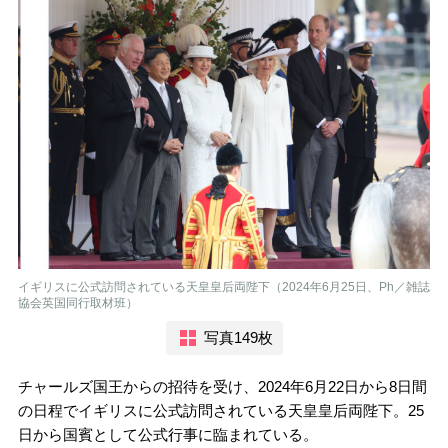
イギリスに公式訪問されている天皇皇后両陛下（2024年6月25日、Ph／雑誌
協会英国同行取材班）
写真149枚
チャールズ国王からの招待を受け、2024年6月22日から8日間
の日程でイギリスに公式訪問されている天皇皇后両陛下。25
日から国賓として公式行事に臨まれている。