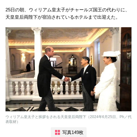
25日の朝、ウィリアム皇太子がチャールズ国王の代わりに、
天皇皇后両陛下が宿泊されているホテルまで出迎えた。
ウィリアム皇太子と挨拶をされる天皇皇后両陛下（2024年6月25日、Ph／代
表取材）
写真149枚