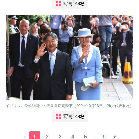
写真149枚
イギリスに公式訪問中の天皇皇后両陛下（2024年6月23日、Ph／代表取材）
写真149枚
1
2
3
4
5
...
9