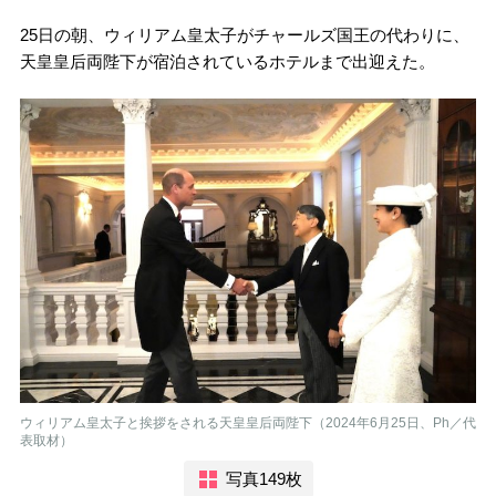
25日の朝、ウィリアム皇太子がチャールズ国王の代わりに、
天皇皇后両陛下が宿泊されているホテルまで出迎えた。
ウィリアム皇太子と挨拶をされる天皇皇后両陛下（2024年6月25日、Ph／代
表取材）
写真149枚