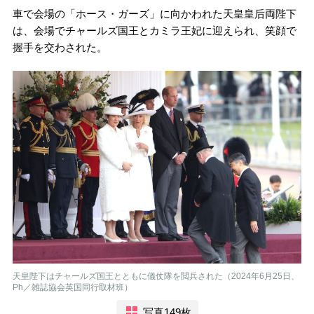
車で会場の「ホース・ガーズ」に向かわれた天皇皇后両陛下
は、会場でチャールズ国王とカミラ王妃に迎えられ、笑顔で
握手を交わされた。
天皇陛下はチャールズ国王とともに儀仗隊を閲兵された（2024年6月25日、
Ph／雑誌協会英国同行取材班）
写真149枚