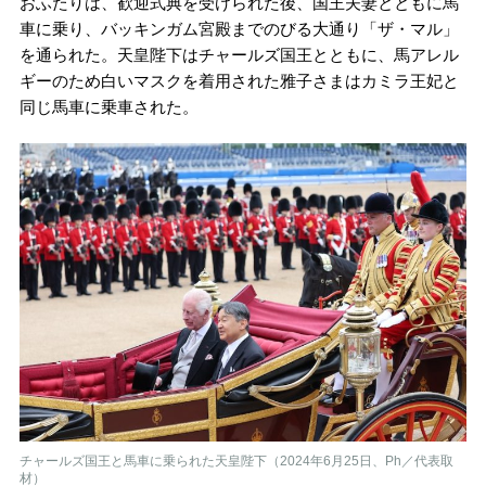
おふたりは、歓迎式典を受けられた後、国王夫妻とともに馬
車に乗り、バッキンガム宮殿までのびる大通り「ザ・マル」
を通られた。天皇陛下はチャールズ国王とともに、馬アレル
ギーのため白いマスクを着用された雅子さまはカミラ王妃と
同じ馬車に乗車された。
チャールズ国王と馬車に乗られた天皇陛下（2024年6月25日、Ph／代表取
材）