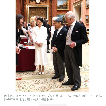
雅子さまはホワイトのセットアップをお召しに（2024年6月25日、Ph／雑誌
協会英国同行取材班〈本誌・横田紋子〉）