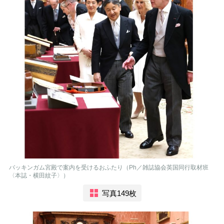
バッキンガム宮殿で案内を受けるおふたり（Ph／雑誌協会英国同行取材班
〈本誌・横田紋子〉）
写真149枚