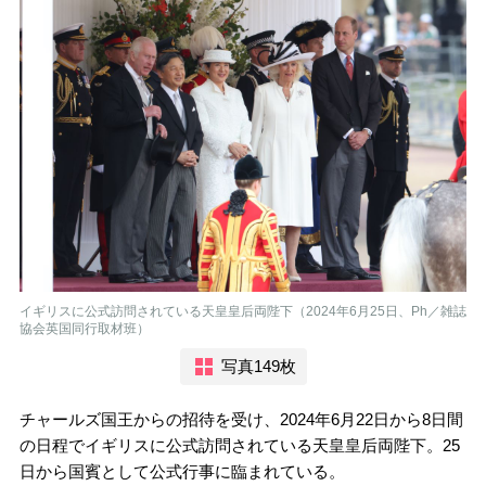
イギリスに公式訪問されている天皇皇后両陛下（2024年6月25日、Ph／雑誌
協会英国同行取材班）
写真149枚
チャールズ国王からの招待を受け、2024年6月22日から8日間
の日程でイギリスに公式訪問されている天皇皇后両陛下。25
日から国賓として公式行事に臨まれている。