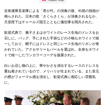
近衛連隊音楽隊による「君が代」の演奏の後、41発の祝砲が
鳴らされた。日本の歌「さくらさくら」が演奏されるなか、
天皇陛下はチャールズ国王とともに儀仗隊を閲兵された。
歓迎式典で、雅子さまはホワイトのレース生地のドレスをお
召しに。バッグ、手にされた手袋などの小物もホワイトで統
一しており、帽子にはドレスと同じレース生地のリボンが巻
かれていた。アクセサリーもパールを選ばれ、全身をホワイ
トで統一したワンカラーコーデを披露された。
白いお召し物の上に、華やかさを演出するレースのドレスを
重ね着されているので、メリハリが生まれている。また首元
の襟がフォーマル感を演出し、歓迎式典に相応しい雰囲気
に。