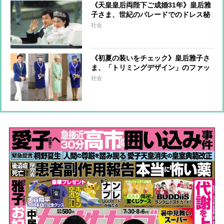
《天皇皇后両陛下ご成婚31年》皇后雅
子さま、世紀のパレードでのドレス秘
話 森英恵さんが明かしていた仮縫い
社会
時のご様子「お会いする度にますます
お幸せそうに」
《初夏の装いをチェック》皇后雅子さ
ま、「トリミングデザイン」のファッ
ションから”涼しげ見え”のコツを探る
社会