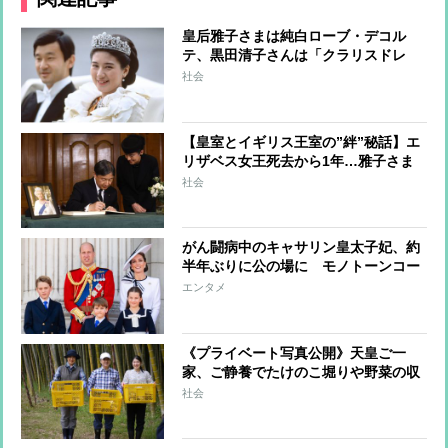
皇后雅子さまは純白ローブ・デコル
テ、黒田清子さんは「クラリスドレ
ス」と話題に 女性皇族の華麗な
社会
る”結婚ファッション”
【皇室とイギリス王室の”絆”秘話】エ
リザベス女王死去から1年…雅子さま
へ女王からのやさしさ溢れる手紙、天
社会
皇陛下は留学時代に家族の一員のよう
に過ごされた思い出も
がん闘病中のキャサリン皇太子妃、約
半年ぶりに公の場に モノトーンコー
デファッションにみる”家族の絆”
エンタメ
《プライベート写真公開》天皇ご一
家、ご静養でたけのこ堀りや野菜の収
穫を楽しまれリラックスされた表情
社会
天皇陛下が撮影された雅子さまと愛子
さまの写真も