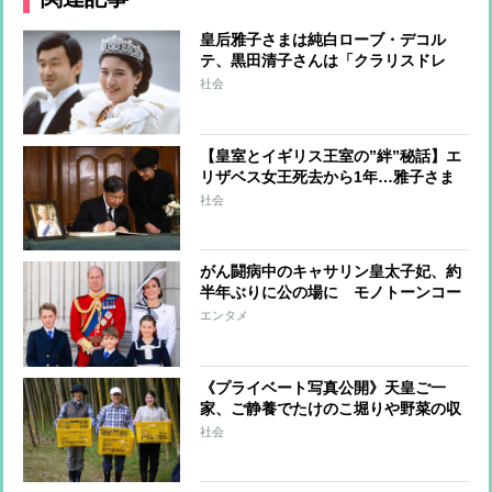
皇后雅子さまは純白ローブ・デコル
テ、黒田清子さんは「クラリスドレ
ス」と話題に 女性皇族の華麗な
社会
る”結婚ファッション”
【皇室とイギリス王室の”絆”秘話】エ
リザベス女王死去から1年…雅子さま
へ女王からのやさしさ溢れる手紙、天
社会
皇陛下は留学時代に家族の一員のよう
に過ごされた思い出も
がん闘病中のキャサリン皇太子妃、約
半年ぶりに公の場に モノトーンコー
デファッションにみる”家族の絆”
エンタメ
《プライベート写真公開》天皇ご一
家、ご静養でたけのこ堀りや野菜の収
穫を楽しまれリラックスされた表情
社会
天皇陛下が撮影された雅子さまと愛子
さまの写真も