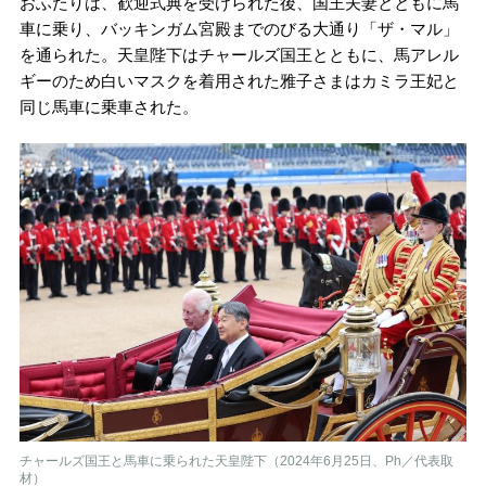
おふたりは、歓迎式典を受けられた後、国王夫妻とともに馬
車に乗り、バッキンガム宮殿までのびる大通り「ザ・マル」
を通られた。天皇陛下はチャールズ国王とともに、馬アレル
ギーのため白いマスクを着用された雅子さまはカミラ王妃と
同じ馬車に乗車された。
チャールズ国王と馬車に乗られた天皇陛下（2024年6月25日、Ph／代表取
材）