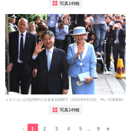
写真149枚
イギリスに公式訪問中の天皇皇后両陛下（2024年6月23日、Ph／代表取材）
写真149枚
1
2
3
4
5
...
9