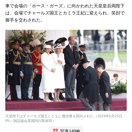
車で会場の「ホース・ガーズ」に向かわれた天皇皇后両陛下
は、会場でチャールズ国王とカミラ王妃に迎えられ、笑顔で
握手を交わされた。
天皇陛下はチャールズ国王とともに儀仗隊を閲兵された（2024年6月25日、
Ph／雑誌協会英国同行取材班）
写真149枚