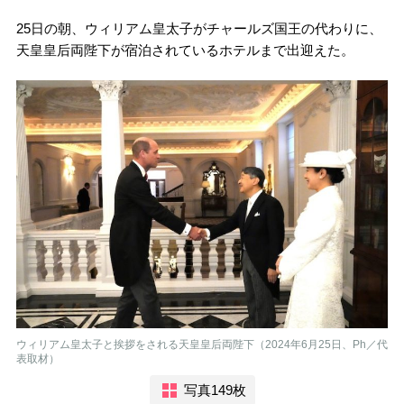
25日の朝、ウィリアム皇太子がチャールズ国王の代わりに、
天皇皇后両陛下が宿泊されているホテルまで出迎えた。
ウィリアム皇太子と挨拶をされる天皇皇后両陛下（2024年6月25日、Ph／代
表取材）
写真149枚