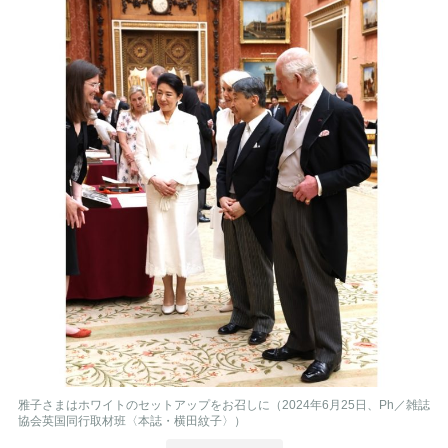
雅子さまはホワイトのセットアップをお召しに（2024年6月25日、Ph／雑誌
協会英国同行取材班〈本誌・横田紋子〉）