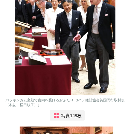
バッキンガム宮殿で案内を受けるおふたり（Ph／雑誌協会英国同行取材班
〈本誌・横田紋子〉）
写真149枚