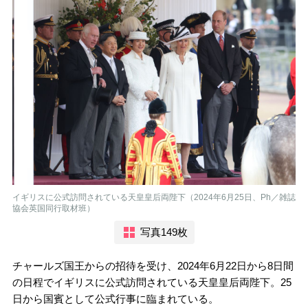
イギリスに公式訪問されている天皇皇后両陛下（2024年6月25日、Ph／雑誌
協会英国同行取材班）
写真149枚
チャールズ国王からの招待を受け、2024年6月22日から8日間
の日程でイギリスに公式訪問されている天皇皇后両陛下。25
日から国賓として公式行事に臨まれている。