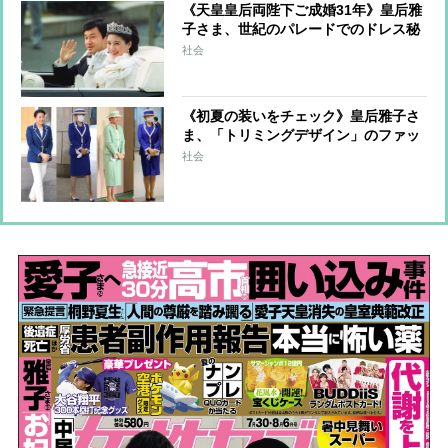
《天皇皇后両陛下ご成婚31年》皇后雅
子さま、世紀のパレードでのドレス秘
話 森英恵さんが明かしていた仮縫い
社会
時のご様子「お会いする度にますます
お幸せそうに」
《初夏の装いをチェック》皇后雅子さ
ま、「トリミングデザイン」のファッ
ションから”涼しげ見え”のコツを探る
社会