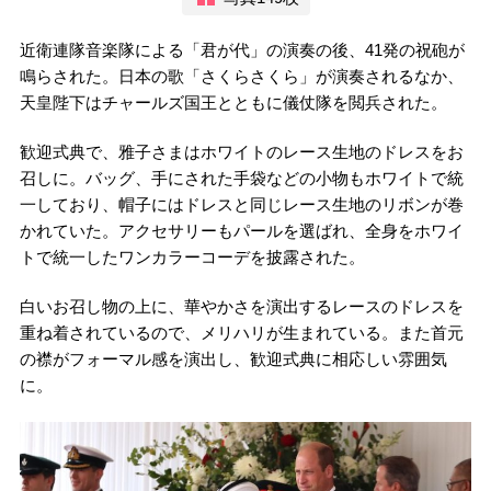
近衛連隊音楽隊による「君が代」の演奏の後、41発の祝砲が
鳴らされた。日本の歌「さくらさくら」が演奏されるなか、
天皇陛下はチャールズ国王とともに儀仗隊を閲兵された。
歓迎式典で、雅子さまはホワイトのレース生地のドレスをお
召しに。バッグ、手にされた手袋などの小物もホワイトで統
一しており、帽子にはドレスと同じレース生地のリボンが巻
かれていた。アクセサリーもパールを選ばれ、全身をホワイ
トで統一したワンカラーコーデを披露された。
白いお召し物の上に、華やかさを演出するレースのドレスを
重ね着されているので、メリハリが生まれている。また首元
の襟がフォーマル感を演出し、歓迎式典に相応しい雰囲気
に。