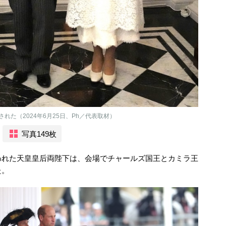
た（2024年6月25日、Ph／代表取材）
写真149枚
われた天皇皇后両陛下は、会場でチャールズ国王とカミラ王
た。