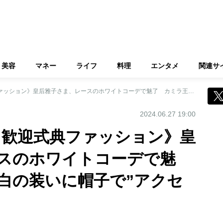
美容
マネー
ライフ
料理
エンタメ
関連サ
《イギリスご訪問 歓迎式典ファッション》皇后雅子さま、レースのホワイトコーデで魅了 カミラ王妃は白の装いに帽子で”アクセント”
2024.06.27 19:00
 歓迎式典ファッション》皇
スのホワイトコーデで魅
白の装いに帽子で”アクセ