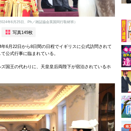
24年6月25日、Ph／雑誌協会英国同行取材班）
写真149枚
4年6月22日から8日間の日程でイギリスに公式訪問されて
して公式行事に臨まれている。
ルズ国王の代わりに、天皇皇后両陛下が宿泊されているホ