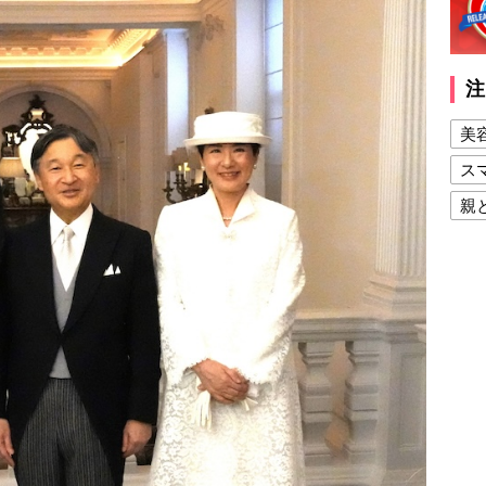
注
美
ス
親
健
美
夫