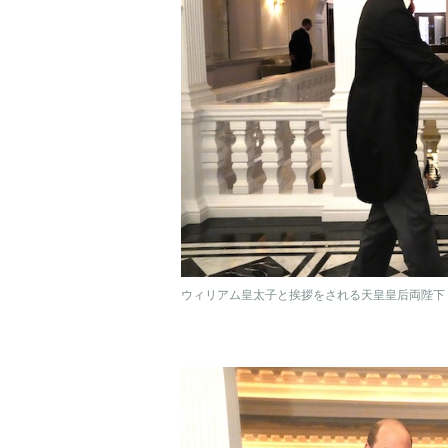
ウィリアム皇太子と挨拶をされる天皇皇后両陛下（2