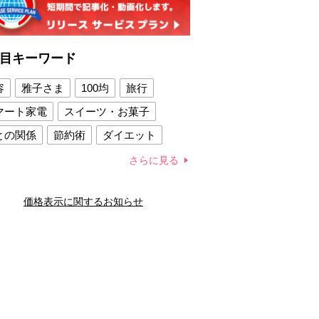
目キーワード
容
雅子さま
100均
旅行
マート家電
スイーツ・お菓子
との関係
節約術
ダイエット
康法
新製品
さらに見る
容賢者のダイエットグッズ
価格表示に関するお知らせ
との関係
新津春子
どか食い