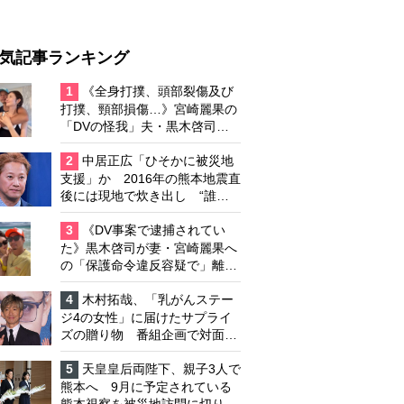
気記事ランキング
1
《全身打撲、頭部裂傷及び
打撲、頸部損傷…》宮崎麗果の
「DVの怪我」夫・黒木啓司の
逮捕で始まる「夫婦の闘争」
2
中居正広「ひそかに被災地
支援」か 2016年の熊本地震直
後には現地で炊き出し “誰に
も知られなくて良い”と、むし
ろ強まる福祉活動への思い
3
《DV事案で逮捕されてい
た》黒木啓司が妻・宮崎麗果へ
の「保護命令違反容疑で」離婚
協議は「第二ステージ」へ
4
木村拓哉、「乳がんステー
ジ4の女性」に届けたサプライ
ズの贈り物 番組企画で対面し
たファンが、夢と希望を与える
心遣いに「うれしくて号泣しま
5
天皇皇后両陛下、親子3人で
した」
熊本へ 9月に予定されている