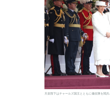
天皇陛下はチャールズ国王とともに儀仗隊を閲兵さ