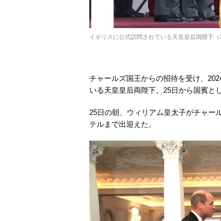
イギリスに公式訪問されている天皇皇后両陛下（20
チャールズ国王からの招待を受け、202
いる天皇皇后両陛下。25日から国賓と
25日の朝、ウィリアム皇太子がチャー
テルまで出迎えた。