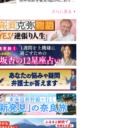
熊本視察を被災地訪問に切り替
えての実施が現実的か 上皇ご
夫妻から受け継ぐ“国民への寄
さらに見る
り添い方”