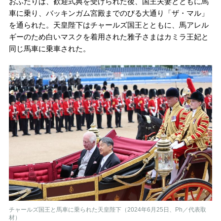
おふたりは、歓迎式典を受けられた後、国王夫妻とともに馬
車に乗り、バッキンガム宮殿までのびる大通り「ザ・マル」
を通られた。天皇陛下はチャールズ国王とともに、馬アレル
ギーのため白いマスクを着用された雅子さまはカミラ王妃と
同じ馬車に乗車された。
チャールズ国王と馬車に乗られた天皇陛下（2024年6月25日、Ph／代表取
材）