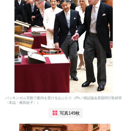
バッキンガム宮殿で案内を受けるおふたり（Ph／雑誌協会英国同行取材班
〈本誌・横田紋子〉）
写真149枚