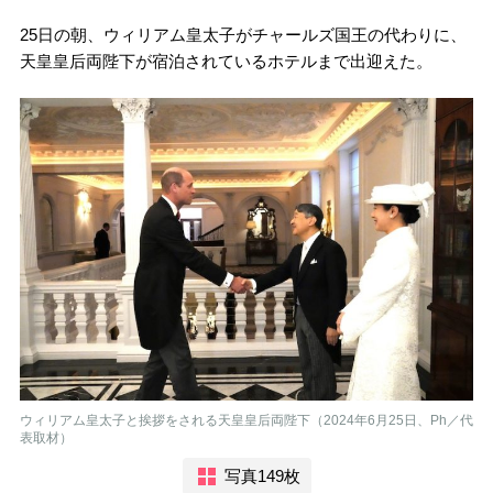
25日の朝、ウィリアム皇太子がチャールズ国王の代わりに、
天皇皇后両陛下が宿泊されているホテルまで出迎えた。
ウィリアム皇太子と挨拶をされる天皇皇后両陛下（2024年6月25日、Ph／代
表取材）
写真149枚