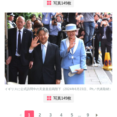
写真149枚
イギリスに公式訪問中の天皇皇后両陛下（2024年6月23日、Ph／代表取材）
写真149枚
1
2
3
4
5
...
9