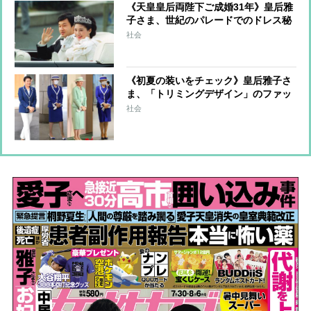
《天皇皇后両陛下ご成婚31年》皇后雅
子さま、世紀のパレードでのドレス秘
話 森英恵さんが明かしていた仮縫い
社会
時のご様子「お会いする度にますます
お幸せそうに」
《初夏の装いをチェック》皇后雅子さ
ま、「トリミングデザイン」のファッ
ションから”涼しげ見え”のコツを探る
社会