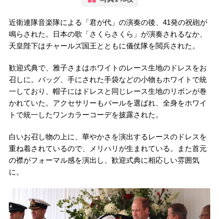
近衛連隊音楽隊による「君が代」の演奏の後、41発の祝砲が
鳴らされた。日本の歌「さくらさくら」が演奏されるなか、
天皇陛下はチャールズ国王とともに儀仗隊を閲兵された。
歓迎式典で、雅子さまはホワイトのレース生地のドレスをお
召しに。バッグ、手にされた手袋などの小物もホワイトで統
一しており、帽子にはドレスと同じレース生地のリボンが巻
かれていた。アクセサリーもパールを選ばれ、全身をホワイ
トで統一したワンカラーコーデを披露された。
白いお召し物の上に、華やかさを演出するレースのドレスを
重ね着されているので、メリハリが生まれている。また首元
の襟がフォーマル感を演出し、歓迎式典に相応しい雰囲気
に。