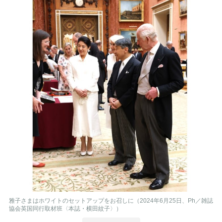
雅子さまはホワイトのセットアップをお召しに（2024年6月25日、Ph／雑誌
協会英国同行取材班〈本誌・横田紋子〉）