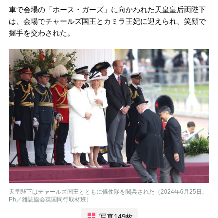
車で会場の「ホース・ガーズ」に向かわれた天皇皇后両陛下
は、会場でチャールズ国王とカミラ王妃に迎えられ、笑顔で
握手を交わされた。
天皇陛下はチャールズ国王とともに儀仗隊を閲兵された（2024年6月25日、
Ph／雑誌協会英国同行取材班）
写真149枚