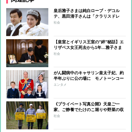
皇后雅子さまは純白ローブ・デコル
テ、黒田清子さんは「クラリスドレ
ス」と話題に 女性皇族の華麗な
社会
る”結婚ファッション”
【皇室とイギリス王室の”絆”秘話】エ
リザベス女王死去から1年…雅子さま
へ女王からのやさしさ溢れる手紙、天
社会
皇陛下は留学時代に家族の一員のよう
に過ごされた思い出も
がん闘病中のキャサリン皇太子妃、約
半年ぶりに公の場に モノトーンコー
デファッションにみる”家族の絆”
エンタメ
《プライベート写真公開》天皇ご一
家、ご静養でたけのこ堀りや野菜の収
穫を楽しまれリラックスされた表情
社会
天皇陛下が撮影された雅子さまと愛子
さまの写真も