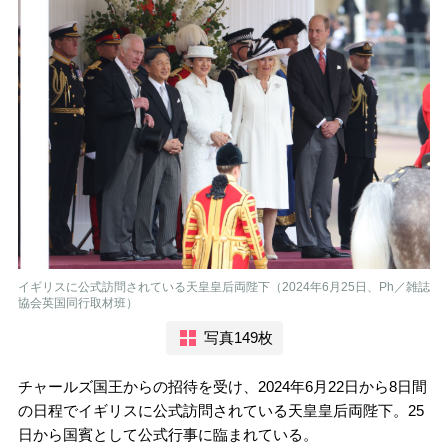
イギリスに公式訪問されている天皇皇后両陛下（2024年6月25日、Ph／雑誌
協会英国同行取材班）
写真149枚
チャールズ国王からの招待を受け、2024年6月22日から8日間
の日程でイギリスに公式訪問されている天皇皇后両陛下。25
日から国賓として公式行事に臨まれている。