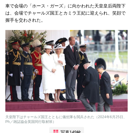
車で会場の「ホース・ガーズ」に向かわれた天皇皇后両陛下
は、会場でチャールズ国王とカミラ王妃に迎えられ、笑顔で
握手を交わされた。
天皇陛下はチャールズ国王とともに儀仗隊を閲兵された（2024年6月25日、
Ph／雑誌協会英国同行取材班）
写真149枚