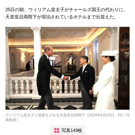
25日の朝、ウィリアム皇太子がチャールズ国王の代わりに、
天皇皇后両陛下が宿泊されているホテルまで出迎えた。
ウィリアム皇太子と挨拶をされる天皇皇后両陛下（2024年6月25日、Ph／代
表取材）
写真149枚