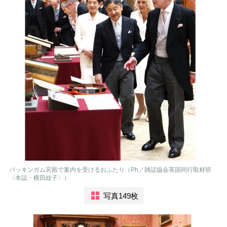
バッキンガム宮殿で案内を受けるおふたり（Ph／雑誌協会英国同行取材班
〈本誌・横田紋子〉）
写真149枚