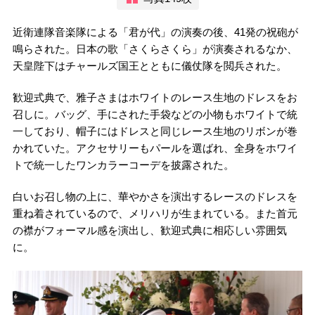
近衛連隊音楽隊による「君が代」の演奏の後、41発の祝砲が
鳴らされた。日本の歌「さくらさくら」が演奏されるなか、
天皇陛下はチャールズ国王とともに儀仗隊を閲兵された。
歓迎式典で、雅子さまはホワイトのレース生地のドレスをお
召しに。バッグ、手にされた手袋などの小物もホワイトで統
一しており、帽子にはドレスと同じレース生地のリボンが巻
かれていた。アクセサリーもパールを選ばれ、全身をホワイ
トで統一したワンカラーコーデを披露された。
白いお召し物の上に、華やかさを演出するレースのドレスを
重ね着されているので、メリハリが生まれている。また首元
の襟がフォーマル感を演出し、歓迎式典に相応しい雰囲気
に。