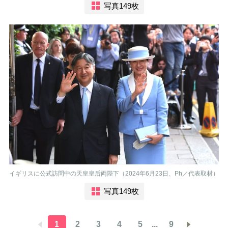
写真149枚
イギリスに公式訪問中の天皇皇后両陛下（2024年6月23日、Ph／代表取材）
写真149枚
1
2
3
4
5
...
9