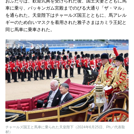
おふたりは、歓迎式典を受けられた後、国王夫妻とともに馬
車に乗り、バッキンガム宮殿までのびる大通り「ザ・マル」
を通られた。天皇陛下はチャールズ国王とともに、馬アレル
ギーのため白いマスクを着用された雅子さまはカミラ王妃と
同じ馬車に乗車された。
チャールズ国王と馬車に乗られた天皇陛下（2024年6月25日、Ph／代表取
材）