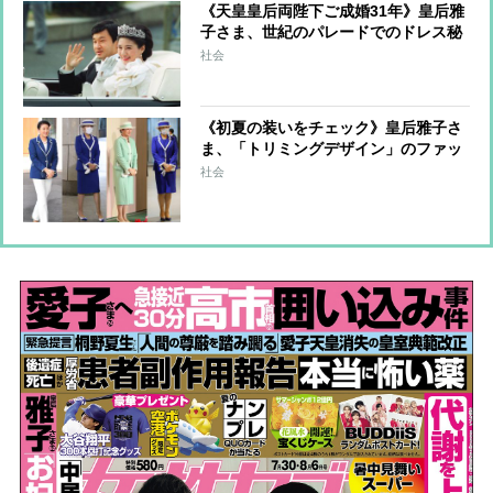
《天皇皇后両陛下ご成婚31年》皇后雅
子さま、世紀のパレードでのドレス秘
話 森英恵さんが明かしていた仮縫い
社会
時のご様子「お会いする度にますます
お幸せそうに」
《初夏の装いをチェック》皇后雅子さ
ま、「トリミングデザイン」のファッ
ションから”涼しげ見え”のコツを探る
社会