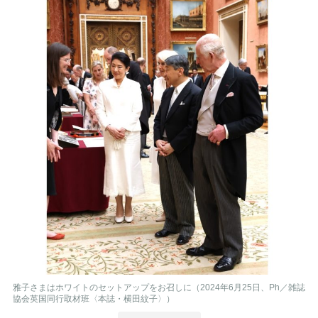
雅子さまはホワイトのセットアップをお召しに（2024年6月25日、Ph／雑誌
協会英国同行取材班〈本誌・横田紋子〉）