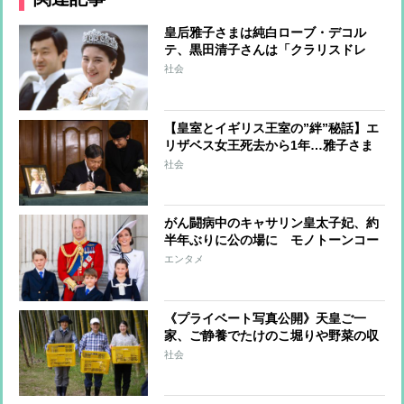
皇后雅子さまは純白ローブ・デコル
テ、黒田清子さんは「クラリスドレ
ス」と話題に 女性皇族の華麗な
社会
る”結婚ファッション”
【皇室とイギリス王室の”絆”秘話】エ
リザベス女王死去から1年…雅子さま
へ女王からのやさしさ溢れる手紙、天
社会
皇陛下は留学時代に家族の一員のよう
に過ごされた思い出も
がん闘病中のキャサリン皇太子妃、約
半年ぶりに公の場に モノトーンコー
デファッションにみる”家族の絆”
エンタメ
《プライベート写真公開》天皇ご一
家、ご静養でたけのこ堀りや野菜の収
穫を楽しまれリラックスされた表情
社会
天皇陛下が撮影された雅子さまと愛子
さまの写真も