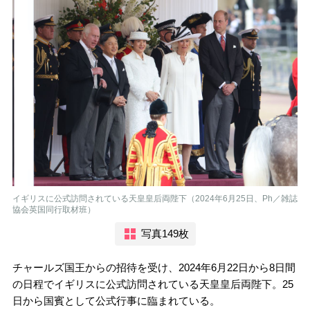
イギリスに公式訪問されている天皇皇后両陛下（2024年6月25日、Ph／雑誌
協会英国同行取材班）
写真149枚
チャールズ国王からの招待を受け、2024年6月22日から8日間
の日程でイギリスに公式訪問されている天皇皇后両陛下。25
日から国賓として公式行事に臨まれている。