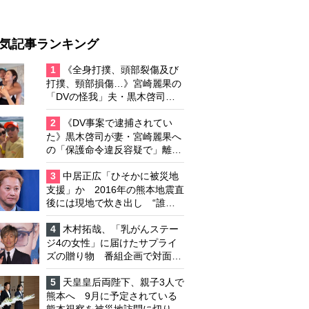
気記事ランキング
1
《全身打撲、頭部裂傷及び
打撲、頸部損傷…》宮崎麗果の
「DVの怪我」夫・黒木啓司の
逮捕で始まる「夫婦の闘争」
2
《DV事案で逮捕されてい
た》黒木啓司が妻・宮崎麗果へ
の「保護命令違反容疑で」離婚
協議は「第二ステージ」へ
3
中居正広「ひそかに被災地
支援」か 2016年の熊本地震直
後には現地で炊き出し “誰に
も知られなくて良い”と、むし
ろ強まる福祉活動への思い
4
木村拓哉、「乳がんステー
ジ4の女性」に届けたサプライ
ズの贈り物 番組企画で対面し
たファンが、夢と希望を与える
心遣いに「うれしくて号泣しま
5
天皇皇后両陛下、親子3人で
した」
熊本へ 9月に予定されている