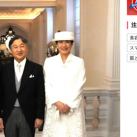
注
美
ス
親
健
美
夫