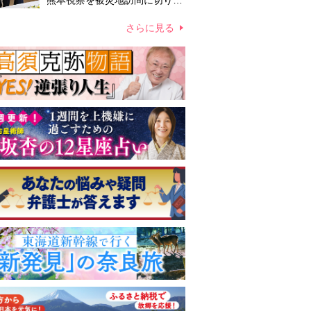
熊本視察を被災地訪問に切り替
えての実施が現実的か 上皇ご
夫妻から受け継ぐ“国民への寄
さらに見る
り添い方”