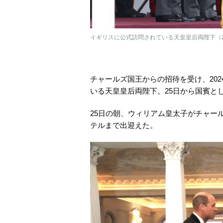
イギリスに公式訪問されている天皇皇后両陛下（20
チャールズ国王からの招待を受け、202
いる天皇皇后両陛下。25日から国賓と
25日の朝、ウィリアム皇太子がチャー
テルまで出迎えた。