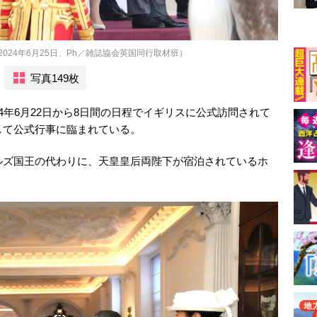
24年6月25日、Ph／雑誌協会英国同行取材班）
写真149枚
4年6月22日から8日間の日程でイギリスに公式訪問されて
して公式行事に臨まれている。
ルズ国王の代わりに、天皇皇后両陛下が宿泊されているホ