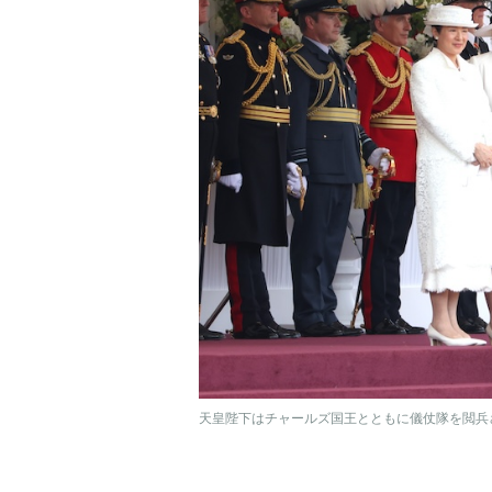
天皇陛下はチャールズ国王とともに儀仗隊を閲兵さ