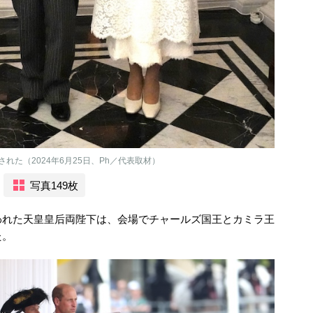
た（2024年6月25日、Ph／代表取材）
写真149枚
われた天皇皇后両陛下は、会場でチャールズ国王とカミラ王
た。