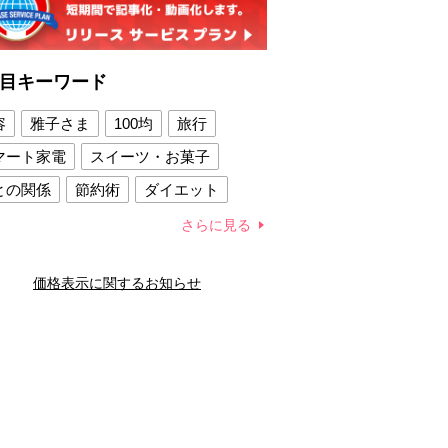
目キーワード
容
雅子さま
100均
旅行
マート家電
スイーツ・お菓子
との関係
節約術
ダイエット
康法
新製品
さらに見る
容賢者のダイエットグッズ
価格表示に関するお知らせ
との関係
新津春子
どか食い