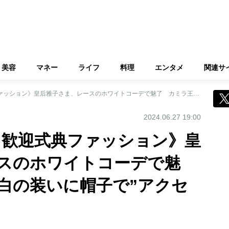
美容
マネー
ライフ
料理
エンタメ
関連サ
《イギリスご訪問 歓迎式典ファッション》皇后雅子さま、レースのホワイトコーデで魅了 カミラ王妃は白の装いに帽子で”アクセント”
2024.06.27 19:00
 歓迎式典ファッション》皇
スのホワイトコーデで魅
白の装いに帽子で”アクセ