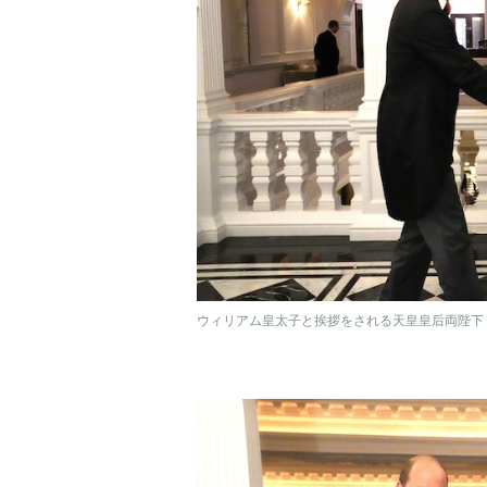
ウィリアム皇太子と挨拶をされる天皇皇后両陛下（2