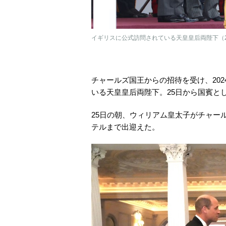
イギリスに公式訪問されている天皇皇后両陛下（20
チャールズ国王からの招待を受け、202
いる天皇皇后両陛下。25日から国賓と
25日の朝、ウィリアム皇太子がチャー
テルまで出迎えた。