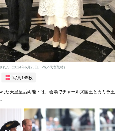
た（2024年6月25日、Ph／代表取材）
写真149枚
われた天皇皇后両陛下は、会場でチャールズ国王とカミラ王
た。