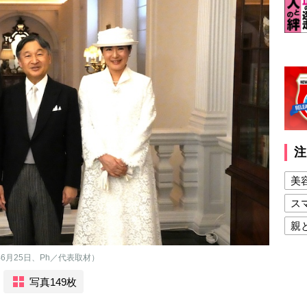
注
美
ス
親
健
6月25日、Ph／代表取材）
美
写真149枚
夫