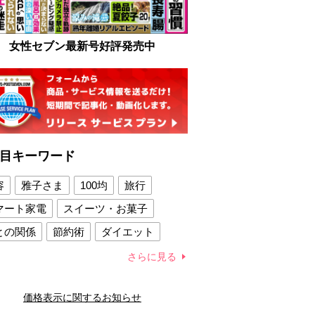
女性セブン最新号好評発売中
目キーワード
容
雅子さま
100均
旅行
マート家電
スイーツ・お菓子
との関係
節約術
ダイエット
康法
新製品
さらに見る
容賢者のダイエットグッズ
価格表示に関するお知らせ
との関係
新津春子
どか食い