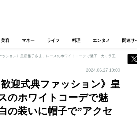
美容
マネー
ライフ
料理
エンタメ
関連サ
《イギリスご訪問 歓迎式典ファッション》皇后雅子さま、レースのホワイトコーデで魅了 カミラ王妃は白の装いに帽子で”アクセント”
2024.06.27 19:00
 歓迎式典ファッション》皇
スのホワイトコーデで魅
白の装いに帽子で”アクセ