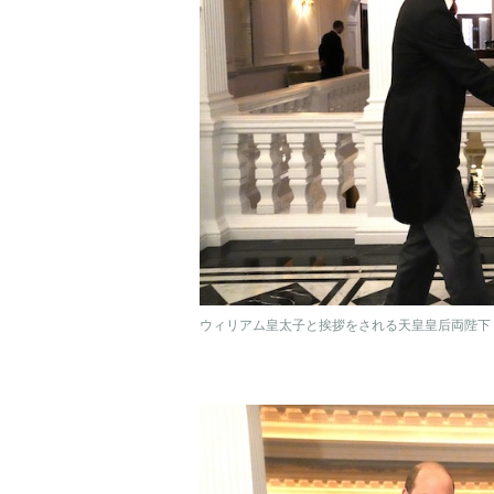
ウィリアム皇太子と挨拶をされる天皇皇后両陛下（2