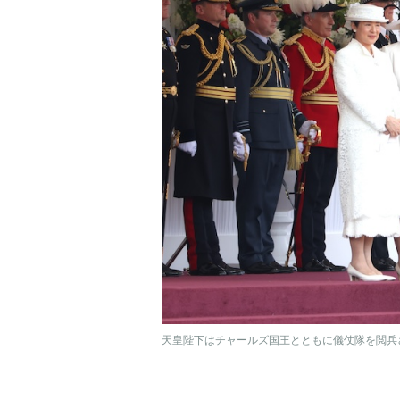
天皇陛下はチャールズ国王とともに儀仗隊を閲兵さ