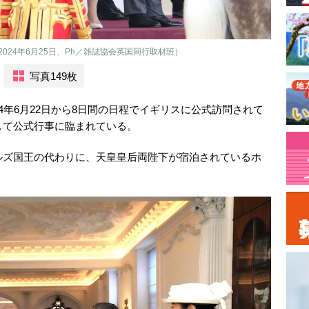
24年6月25日、Ph／雑誌協会英国同行取材班）
写真149枚
4年6月22日から8日間の日程でイギリスに公式訪問されて
して公式行事に臨まれている。
ルズ国王の代わりに、天皇皇后両陛下が宿泊されているホ