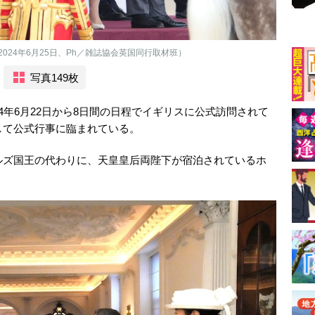
24年6月25日、Ph／雑誌協会英国同行取材班）
写真149枚
4年6月22日から8日間の日程でイギリスに公式訪問されて
して公式行事に臨まれている。
ルズ国王の代わりに、天皇皇后両陛下が宿泊されているホ