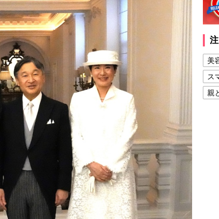
注
美
ス
親
健
美
夫