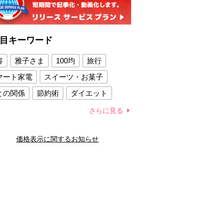
目キーワード
容
雅子さま
100均
旅行
マート家電
スイーツ・お菓子
との関係
節約術
ダイエット
康法
新製品
さらに見る
容賢者のダイエットグッズ
価格表示に関するお知らせ
との関係
新津春子
どか食い