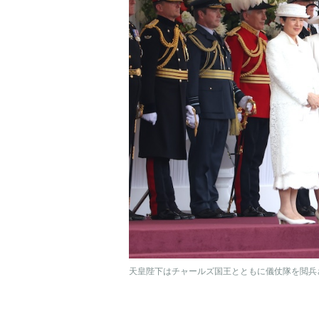
天皇陛下はチャールズ国王とともに儀仗隊を閲兵さ