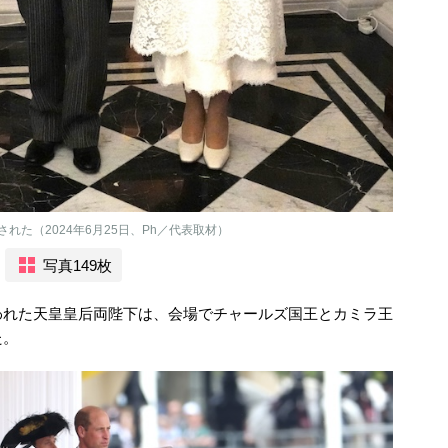
た（2024年6月25日、Ph／代表取材）
写真149枚
われた天皇皇后両陛下は、会場でチャールズ国王とカミラ王
た。