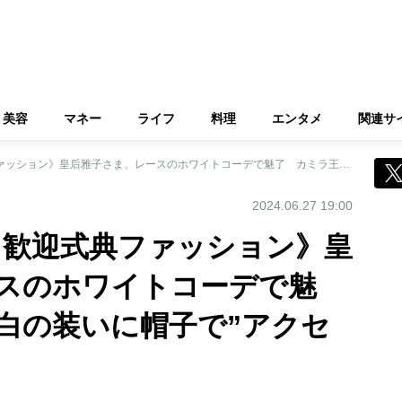
美容
マネー
ライフ
料理
エンタメ
関連サ
《イギリスご訪問 歓迎式典ファッション》皇后雅子さま、レースのホワイトコーデで魅了 カミラ王妃は白の装いに帽子で”アクセント”
2024.06.27 19:00
 歓迎式典ファッション》皇
スのホワイトコーデで魅
白の装いに帽子で”アクセ