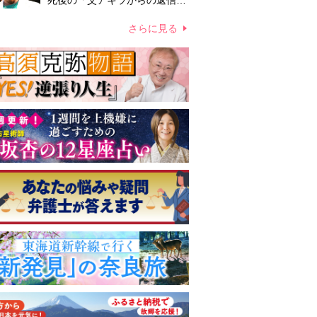
死後の「父アキラからの返信」
布施辰徳が涙で明かす「順番が
違う」
さらに見る