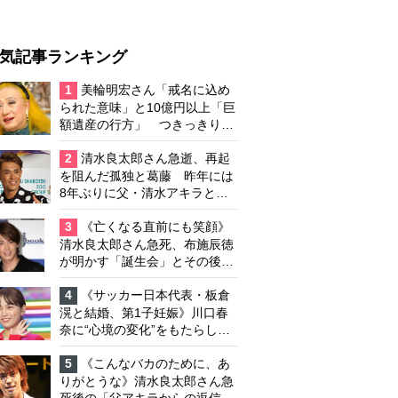
気記事ランキング
1
美輪明宏さん「戒名に込め
られた意味」と10億円以上「巨
額遺産の行方」 つきっきりで
私生活をサポートしていた元俳
優が相続か
2
清水良太郎さん急逝、再起
を阻んだ孤独と葛藤 昨年には
8年ぶりに父・清水アキラと共
演、本格的な活動再開に向かっ
ていたが…周囲が懸念していた
3
《亡くなる直前にも笑顔》
「不安定なところ」
清水良太郎さん急死、布施辰徳
が明かす「誕生会」とその後の
メッセージ
4
《サッカー日本代表・板倉
滉と結婚、第1子妊娠》川口春
奈に“心境の変化”をもたらした
主演映画『ママせか』 身を削
って「がんに蝕まれる母」を演
5
《こんなバカのために、あ
じた壮絶な撮影現場
りがとうな》清水良太郎さん急