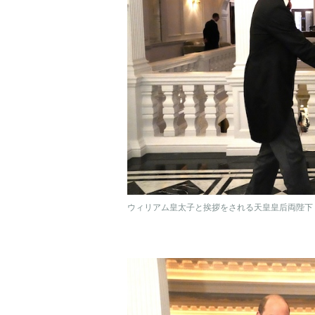
ウィリアム皇太子と挨拶をされる天皇皇后両陛下（2