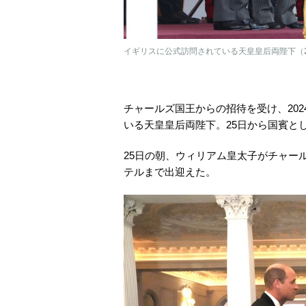
イギリスに公式訪問されている天皇皇后両陛下（20
チャールズ国王からの招待を受け、202
いる天皇皇后両陛下。25日から国賓と
25日の朝、ウィリアム皇太子がチャー
テルまで出迎えた。