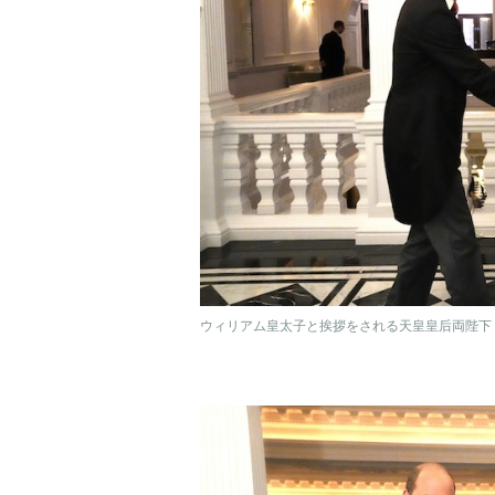
ウィリアム皇太子と挨拶をされる天皇皇后両陛下（2