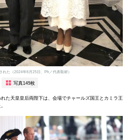
た（2024年6月25日、Ph／代表取材）
写真149枚
われた天皇皇后両陛下は、会場でチャールズ国王とカミラ王
た。