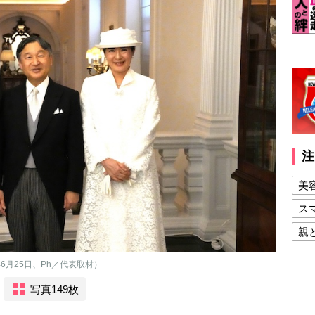
注
美
ス
親
健
6月25日、Ph／代表取材）
美
写真149枚
夫