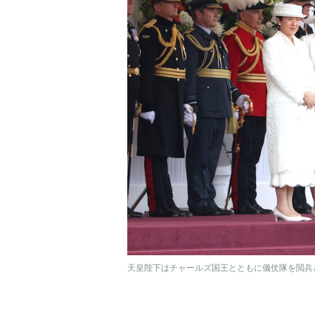
天皇陛下はチャールズ国王とともに儀仗隊を閲兵さ