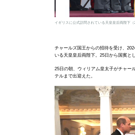
イギリスに公式訪問されている天皇皇后両陛下（20
チャールズ国王からの招待を受け、202
いる天皇皇后両陛下。25日から国賓と
25日の朝、ウィリアム皇太子がチャー
テルまで出迎えた。