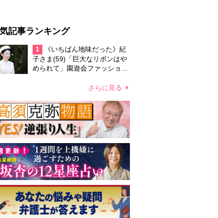
気記事ランキング
1
《いちばん地味だった》紀
子さま(59)「巨大なリボンはや
められて」園遊会ファッション
は「ひときわ渋いカーキ色」に
じむ雅子さまへのご配慮
さらに見る