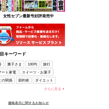
女性セブン最新号好評発売中
目キーワード
容
雅子さま
100均
旅行
マート家電
スイーツ・お菓子
との関係
節約術
ダイエット
康法
新製品
さらに見る
容賢者のダイエットグッズ
価格表示に関するお知らせ
との関係
新津春子
どか食い