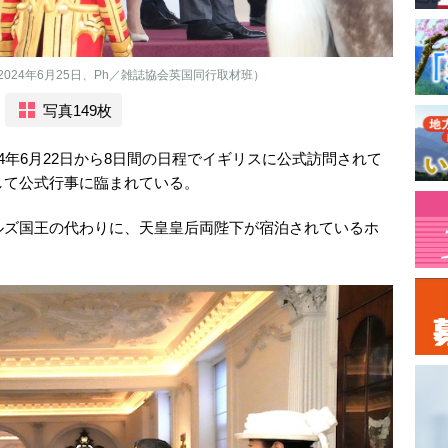
24年6月25日、Ph／雑誌協会英国同行取材班）
写真149枚
4年6月22日から8日間の日程でイギリスに公式訪問されて
して公式行事に臨まれている。
ルズ国王の代わりに、天皇皇后両陛下が宿泊されているホ