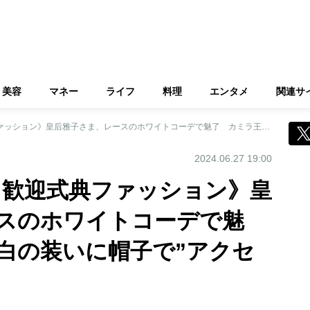
美容
マネー
ライフ
料理
エンタメ
関連サ
《イギリスご訪問 歓迎式典ファッション》皇后雅子さま、レースのホワイトコーデで魅了 カミラ王妃は白の装いに帽子で”アクセント”
2024.06.27 19:00
 歓迎式典ファッション》皇
スのホワイトコーデで魅
白の装いに帽子で”アクセ