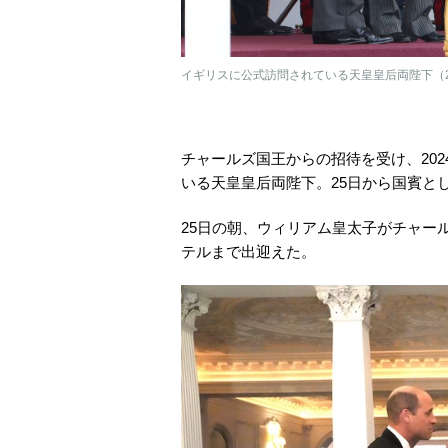
イギリスに公式訪問されている天皇皇后両陛下（20
チャールズ国王からの招待を受け、202
いる天皇皇后両陛下。25日から国賓と
25日の朝、ウィリアム皇太子がチャー
テルまで出迎えた。