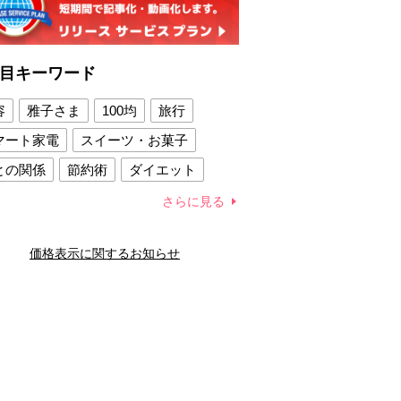
目キーワード
容
雅子さま
100均
旅行
マート家電
スイーツ・お菓子
との関係
節約術
ダイエット
康法
新製品
さらに見る
容賢者のダイエットグッズ
価格表示に関するお知らせ
との関係
新津春子
どか食い