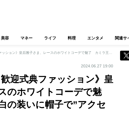
美容
マネー
ライフ
料理
エンタメ
関連サ
《イギリスご訪問 歓迎式典ファッション》皇后雅子さま、レースのホワイトコーデで魅了 カミラ王妃は白の装いに帽子で”アクセント”
2024.06.27 19:00
 歓迎式典ファッション》皇
スのホワイトコーデで魅
白の装いに帽子で”アクセ