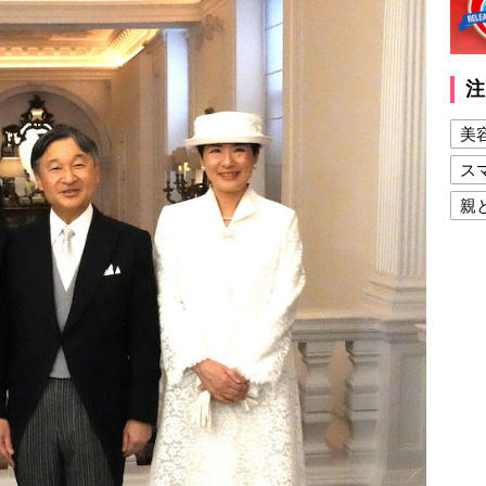
注
美
ス
親
健
美
夫