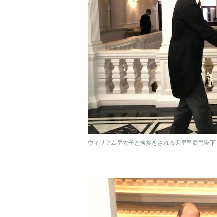
ウィリアム皇太子と挨拶をされる天皇皇后両陛下（2