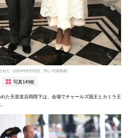
た（2024年6月25日、Ph／代表取材）
写真149枚
われた天皇皇后両陛下は、会場でチャールズ国王とカミラ王
た。