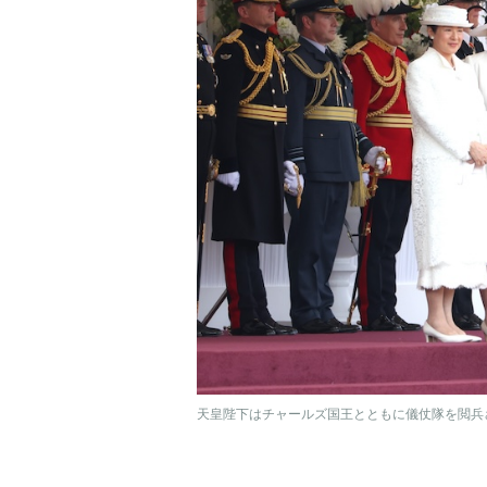
天皇陛下はチャールズ国王とともに儀仗隊を閲兵さ