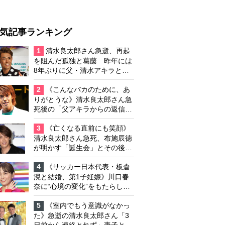
気記事ランキング
1
清水良太郎さん急逝、再起
を阻んだ孤独と葛藤 昨年には
8年ぶりに父・清水アキラと共
演、本格的な活動再開に向かっ
ていたが…周囲が懸念していた
2
《こんなバカのために、あ
「不安定なところ」
りがとうな》清水良太郎さん急
死後の「父アキラからの返信」
布施辰徳が涙で明かす「順番が
違う」
3
《亡くなる直前にも笑顔》
清水良太郎さん急死、布施辰徳
が明かす「誕生会」とその後の
メッセージ
4
《サッカー日本代表・板倉
滉と結婚、第1子妊娠》川口春
奈に“心境の変化”をもたらした
主演映画『ママせか』 身を削
って「がんに蝕まれる母」を演
5
《室内でもう意識がなかっ
じた壮絶な撮影現場
た》急逝の清水良太郎さん「3