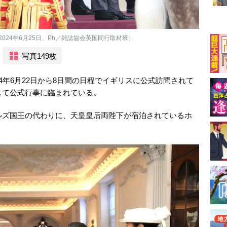
24年6月25日、Ph／雑誌協会英国同行取材班）
写真149枚
4年6月22日から8日間の日程でイギリスに公式訪問されて
して公式行事に臨まれている。
ルズ国王の代わりに、天皇皇后両陛下が宿泊されているホ