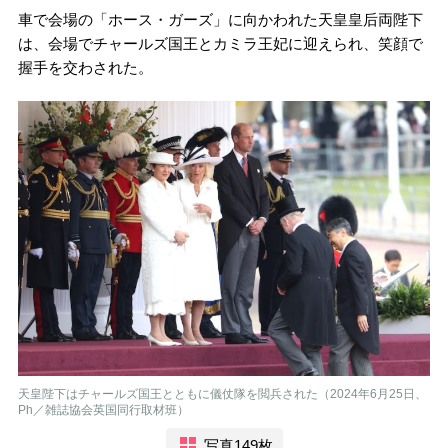
車で会場の「ホース・ガーズ」に向かわれた天皇皇后両陛下
は、会場でチャールズ国王とカミラ王妃に迎えられ、笑顔で
握手を交わされた。
天皇陛下はチャールズ国王とともに儀仗隊を閲兵された（2024年6月25日、
Ph／雑誌協会英国同行取材班）
写真149枚