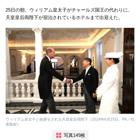
25日の朝、ウィリアム皇太子がチャールズ国王の代わりに、
天皇皇后両陛下が宿泊されているホテルまで出迎えた。
ウィリアム皇太子と挨拶をされる天皇皇后両陛下（2024年6月25日、Ph／代
表取材）
写真149枚