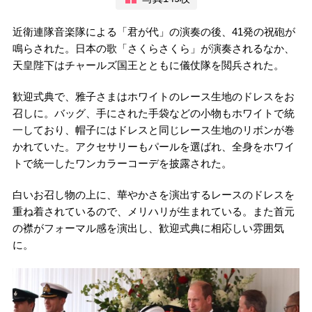
近衛連隊音楽隊による「君が代」の演奏の後、41発の祝砲が
鳴らされた。日本の歌「さくらさくら」が演奏されるなか、
天皇陛下はチャールズ国王とともに儀仗隊を閲兵された。
歓迎式典で、雅子さまはホワイトのレース生地のドレスをお
召しに。バッグ、手にされた手袋などの小物もホワイトで統
一しており、帽子にはドレスと同じレース生地のリボンが巻
かれていた。アクセサリーもパールを選ばれ、全身をホワイ
トで統一したワンカラーコーデを披露された。
白いお召し物の上に、華やかさを演出するレースのドレスを
重ね着されているので、メリハリが生まれている。また首元
の襟がフォーマル感を演出し、歓迎式典に相応しい雰囲気
に。