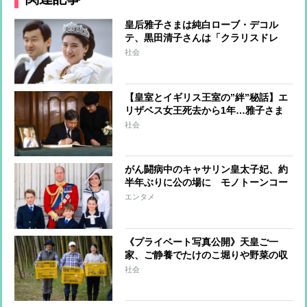
皇后雅子さまは純白ローブ・デコル
テ、黒田清子さんは「クラリスドレ
ス」と話題に 女性皇族の華麗な
社会
る”結婚ファッション”
【皇室とイギリス王室の”絆”秘話】エ
リザベス女王死去から1年…雅子さま
へ女王からのやさしさ溢れる手紙、天
社会
皇陛下は留学時代に家族の一員のよう
に過ごされた思い出も
がん闘病中のキャサリン皇太子妃、約
半年ぶりに公の場に モノトーンコー
デファッションにみる”家族の絆”
エンタメ
《プライベート写真公開》天皇ご一
家、ご静養でたけのこ堀りや野菜の収
穫を楽しまれリラックスされた表情
社会
天皇陛下が撮影された雅子さまと愛子
さまの写真も