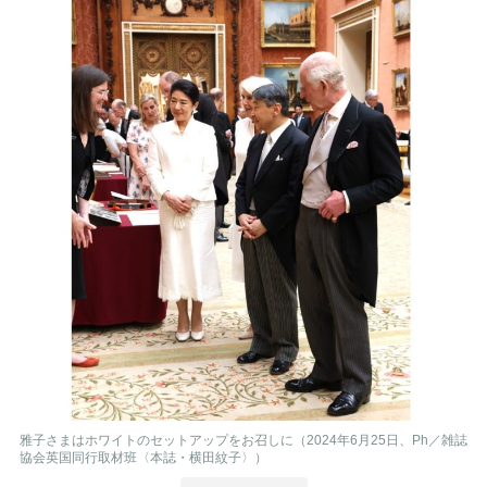
雅子さまはホワイトのセットアップをお召しに（2024年6月25日、Ph／雑誌
協会英国同行取材班〈本誌・横田紋子〉）