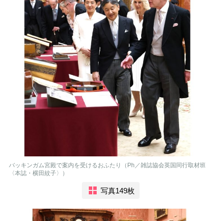
バッキンガム宮殿で案内を受けるおふたり（Ph／雑誌協会英国同行取材班
〈本誌・横田紋子〉）
写真149枚