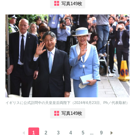
写真149枚
イギリスに公式訪問中の天皇皇后両陛下（2024年6月23日、Ph／代表取材）
写真149枚
1
2
3
4
5
...
9