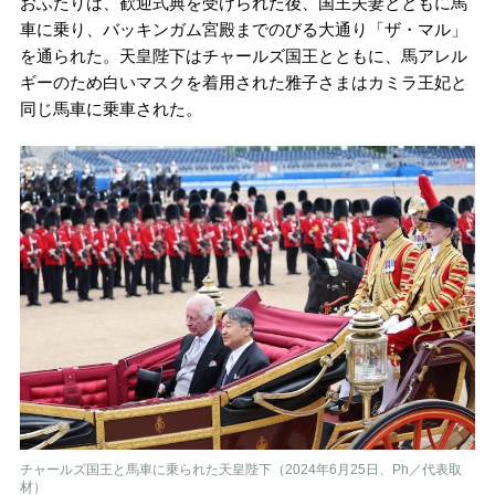
おふたりは、歓迎式典を受けられた後、国王夫妻とともに馬
車に乗り、バッキンガム宮殿までのびる大通り「ザ・マル」
を通られた。天皇陛下はチャールズ国王とともに、馬アレル
ギーのため白いマスクを着用された雅子さまはカミラ王妃と
同じ馬車に乗車された。
チャールズ国王と馬車に乗られた天皇陛下（2024年6月25日、Ph／代表取
材）