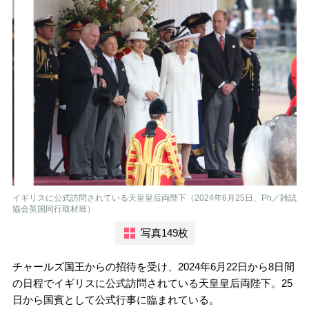
イギリスに公式訪問されている天皇皇后両陛下（2024年6月25日、Ph／雑誌
協会英国同行取材班）
写真149枚
チャールズ国王からの招待を受け、2024年6月22日から8日間
の日程でイギリスに公式訪問されている天皇皇后両陛下。25
日から国賓として公式行事に臨まれている。