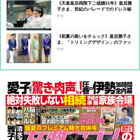
《天皇皇后両陛下ご成婚31年》皇后雅
子さま、世紀のパレードでのドレス秘
話 森英恵さんが明かしていた仮縫い
社会
時のご様子「お会いする度にますます
お幸せそうに」
《初夏の装いをチェック》皇后雅子さ
ま、「トリミングデザイン」のファッ
ションから”涼しげ見え”のコツを探る
社会