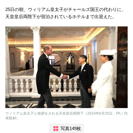
25日の朝、ウィリアム皇太子がチャールズ国王の代わりに、
天皇皇后両陛下が宿泊されているホテルまで出迎えた。
ウィリアム皇太子と挨拶をされる天皇皇后両陛下（2024年6月25日、Ph／代
表取材）
写真149枚