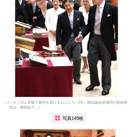
バッキンガム宮殿で案内を受けるおふたり（Ph／雑誌協会英国同行取材班
〈本誌・横田紋子〉）
写真149枚