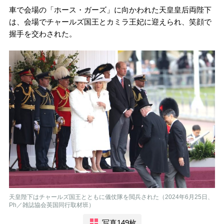
車で会場の「ホース・ガーズ」に向かわれた天皇皇后両陛下
は、会場でチャールズ国王とカミラ王妃に迎えられ、笑顔で
握手を交わされた。
天皇陛下はチャールズ国王とともに儀仗隊を閲兵された（2024年6月25日、
Ph／雑誌協会英国同行取材班）
写真149枚