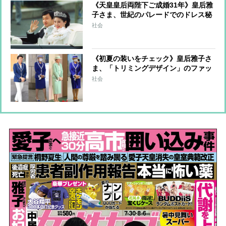
《天皇皇后両陛下ご成婚31年》皇后雅
子さま、世紀のパレードでのドレス秘
話 森英恵さんが明かしていた仮縫い
社会
時のご様子「お会いする度にますます
お幸せそうに」
《初夏の装いをチェック》皇后雅子さ
ま、「トリミングデザイン」のファッ
ションから”涼しげ見え”のコツを探る
社会