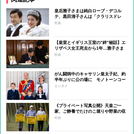
皇后雅子さまは純白ローブ・デコル
テ、黒田清子さんは「クラリスドレ
ス」と話題に 女性皇族の華麗な
社会
る”結婚ファッション”
【皇室とイギリス王室の”絆”秘話】エ
リザベス女王死去から1年…雅子さま
へ女王からのやさしさ溢れる手紙、天
社会
皇陛下は留学時代に家族の一員のよう
に過ごされた思い出も
がん闘病中のキャサリン皇太子妃、約
半年ぶりに公の場に モノトーンコー
デファッションにみる”家族の絆”
エンタメ
《プライベート写真公開》天皇ご一
家、ご静養でたけのこ堀りや野菜の収
穫を楽しまれリラックスされた表情
社会
天皇陛下が撮影された雅子さまと愛子
さまの写真も