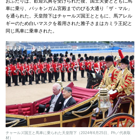
おふたりは、歓迎式典を受けられた後、国王夫妻とともに馬
車に乗り、バッキンガム宮殿までのびる大通り「ザ・マル」
を通られた。天皇陛下はチャールズ国王とともに、馬アレル
ギーのため白いマスクを着用された雅子さまはカミラ王妃と
同じ馬車に乗車された。
チャールズ国王と馬車に乗られた天皇陛下（2024年6月25日、Ph／代表取
材）