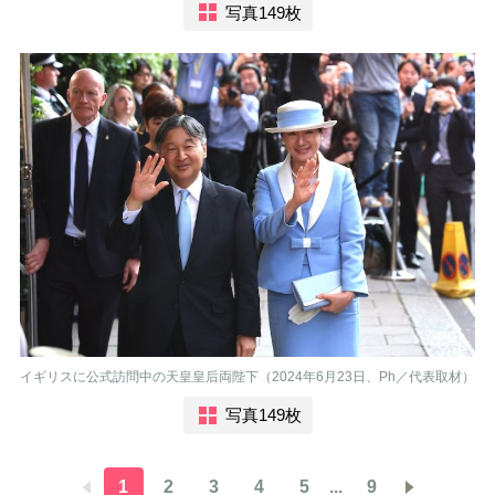
写真149枚
イギリスに公式訪問中の天皇皇后両陛下（2024年6月23日、Ph／代表取材）
写真149枚
1
2
3
4
5
...
9