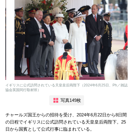
イギリスに公式訪問されている天皇皇后両陛下（2024年6月25日、Ph／雑誌
協会英国同行取材班）
写真149枚
チャールズ国王からの招待を受け、2024年6月22日から8日間
の日程でイギリスに公式訪問されている天皇皇后両陛下。25
日から国賓として公式行事に臨まれている。