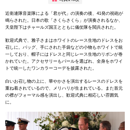
近衛連隊音楽隊による「君が代」の演奏の後、41発の祝砲が
鳴らされた。日本の歌「さくらさくら」が演奏されるなか、
天皇陛下はチャールズ国王とともに儀仗隊を閲兵された。
歓迎式典で、雅子さまはホワイトのレース生地のドレスをお
召しに。バッグ、手にされた手袋などの小物もホワイトで統
一しており、帽子にはドレスと同じレース生地のリボンが巻
かれていた。アクセサリーもパールを選ばれ、全身をホワイ
トで統一したワンカラーコーデを披露された。
白いお召し物の上に、華やかさを演出するレースのドレスを
重ね着されているので、メリハリが生まれている。また首元
の襟がフォーマル感を演出し、歓迎式典に相応しい雰囲気
に。