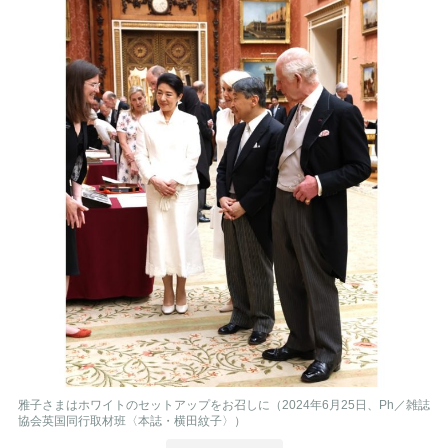
雅子さまはホワイトのセットアップをお召しに（2024年6月25日、Ph／雑誌
協会英国同行取材班〈本誌・横田紋子〉）