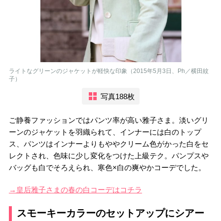
ライトなグリーンのジャケットが軽快な印象（2015年5月3日、Ph／横田紋
子）
写真188枚
ご静養ファッションではパンツ率が高い雅子さま。淡いグリ
ーンのジャケットを羽織られて、インナーには白のトップ
ス、パンツはインナーよりもややクリーム色がかった白をセ
レクトされ、色味に少し変化をつけた上級テク。パンプスや
バッグも白でそろえられ、寒色×白の爽やかコーデでした。
→皇后雅子さまの春の白コーデはコチラ
スモーキーカラーのセットアップにシアー