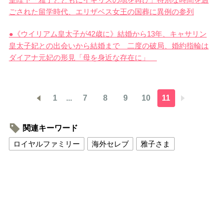
ごされた留学時代、エリザベス女王の国葬に異例の参列
●《ウイリアム皇太子が42歳に》結婚から13年、キャサリン
皇太子妃との出会いから結婚まで 二度の破局、婚約指輪は
ダイアナ元妃の形見「母を身近な存在に」
1
...
7
8
9
10
11
関連キーワード
ロイヤルファミリー
海外セレブ
雅子さま