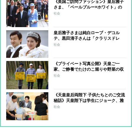
《英国ご訪問ファッション》皇后雅子
さま、「ペールブルー×ホワイト」の
セットアップでツートンコーデ 天皇
社会
陛下のネクタイとリンク
皇后雅子さまは純白ローブ・デコル
テ、黒田清子さんは「クラリスドレ
ス」と話題に 女性皇族の華麗な
社会
る”結婚ファッション”
《プライベート写真公開》天皇ご一
家、ご静養でたけのこ堀りや野菜の収
穫を楽しまれリラックスされた表情
社会
天皇陛下が撮影された雅子さまと愛子
さまの写真も
《天皇皇后両陛下 子供たちとのご交流
秘話》天皇陛下は学生にジョーク、雅
子さまは小児病院で女の子をハグ
社会