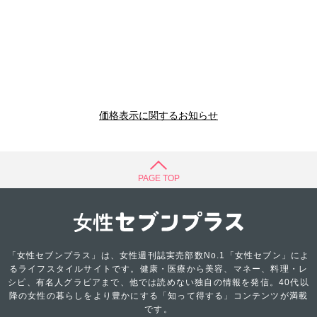
価格表示に関するお知らせ
PAGE TOP
「女性セブンプラス」は、女性週刊誌実売部数No.1「女性セブン」によ
るライフスタイルサイトです。健康・医療から美容、マネー、料理・レ
シピ、有名人グラビアまで、他では読めない独自の情報を発信。40代以
降の女性の暮らしをより豊かにする「知って得する」コンテンツが満載
です。