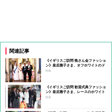
関連記事
《イギリスご訪問 晩さん会ファッショ
ン》皇后雅子さま、オフホワイトのド
レスでご出席 菊の花をモチーフとし
社会
たティアラを初めてご着用
《イギリスご訪問 歓迎式典ファッショ
ン》皇后雅子さま、レースのホワイト
コーデで魅了 カミラ王妃は白の装い
社会
に帽子で”アクセント”