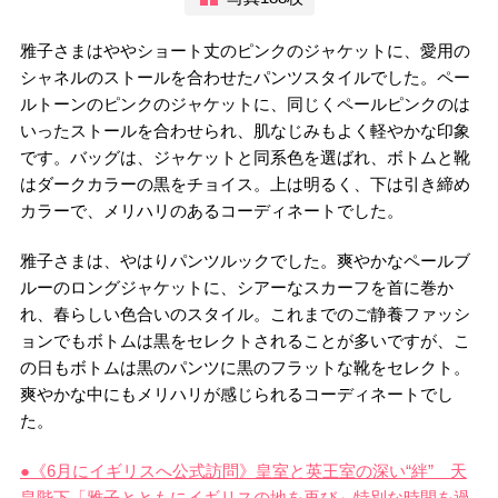
雅子さまはややショート丈のピンクのジャケットに、愛用の
シャネルのストールを合わせたパンツスタイルでした。ペー
ルトーンのピンクのジャケットに、同じくペールピンクのは
いったストールを合わせられ、肌なじみもよく軽やかな印象
です。バッグは、ジャケットと同系色を選ばれ、ボトムと靴
はダークカラーの黒をチョイス。上は明るく、下は引き締め
カラーで、メリハリのあるコーディネートでした。
雅子さまは、やはりパンツルックでした。爽やかなペールブ
ルーのロングジャケットに、シアーなスカーフを首に巻か
れ、春らしい色合いのスタイル。これまでのご静養ファッシ
ョンでもボトムは黒をセレクトされることが多いですが、こ
の日もボトムは黒のパンツに黒のフラットな靴をセレクト。
爽やかな中にもメリハリが感じられるコーディネートでし
た。
●《6月にイギリスへ公式訪問》皇室と英王室の深い“絆” 天
皇陛下「雅子とともにイギリスの地を再び」特別な時間を過