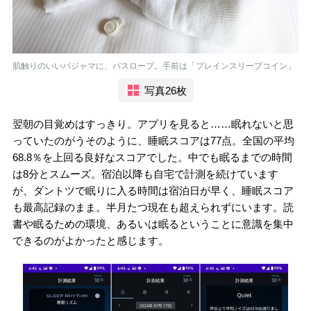
肌触りのいいパジャマに、バスロープ。手前は「ブレインスリープコイン」
写真26枚
翌朝の目覚めはすっきり。アプリを見ると……眠れないと思
っていたのがうそのように、睡眠スコアは77点。全国の平均
68.8％を上回る良好なスコアでした。中でも眠るまでの時間
は8分とスムーズ。宿泊以降も自宅で計測を続けています
が、ダントツで眠りに入る時間は宿泊日が早く、睡眠スコア
も最高記録のまま。半月たつ現在も超えられずにいます。読
書や眠るための環境、あるいは眠るということに意識を集中
できるのがよかったと感じます。