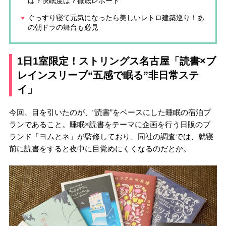
は？快眠度は？徹底レポート
ぐっすり寝て元気になったら美しいレトロ建築巡り！あ
の朝ドラの舞台も必見
1日1室限定！ストリングス名古屋「読書×ブ
レインスリーブ“五感で眠る”非日常ステ
イ」
今回、目を引いたのが、“読書”をベースにした睡眠の宿泊プ
ランであること。睡眠×読書をテーマに企画を行う日販のブ
ランド「ヨムとネ」が監修しており、同社の調査では、就寝
前に読書をすると夜中に目覚めにくくなるのだとか。