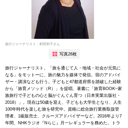
旅行ジャーナリスト・村田和子さん
写真26枚
旅行ジャーナリスト。「旅を通じて人・地域・社会が元気に
なる」をモットーに、旅の魅力を媒体で発信。宿のアドバイ
ザー・講演なども行う。子どもと47都道府県を踏破した経験
から「旅育メソッド（R）」を提唱、著書に「旅育BOOK~家
族旅行で子どもの心と脳がぐんぐん育つ（日本実業出版社・
2018）」。現在は50歳を迎え、子どもも大学生となり、人生
100年時代を楽しむ旅を研究中。資格に総合旅行業務取扱管
理者、1級販売士、クルーズアドバイザーなど。
2016
年より
7
年間、
NHK
ラジオ『
N
らじ』月一レギュラーを
務めた。トラ