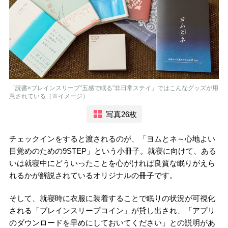
「読書×ブレインスリーブ“五感で眠る”非日常ステイ」ではこんなグッズが用
意されている（※イメージ）
写真26枚
チェックインをすると渡されるのが、「ヨムとネ～心地よい
目覚めのための9STEP」という小冊子。就寝に向けて、ある
いは就寝中にどういったことを心がければ良質な眠りがえら
れるかが解説されているオリジナルの冊子です。
そして、就寝時に衣服に装着することで眠りの状況が可視化
される「ブレインスリープコイン」が貸し出され、「アプリ
のダウンロードを早めにしておいてください」との説明があ