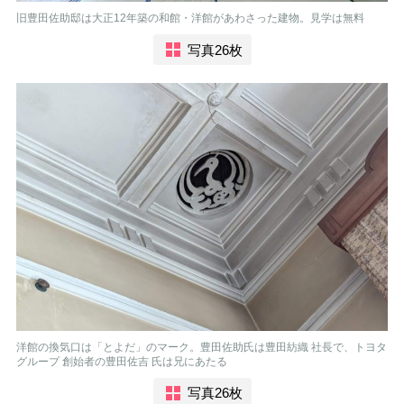
旧豊田佐助邸は大正12年築の和館・洋館があわさった建物。見学は無料
写真26枚
洋館の換気口は「とよだ」のマーク。豊田佐助氏は豊田紡織 社長で、トヨタ
グループ 創始者の豊田佐吉 氏は兄にあたる
写真26枚