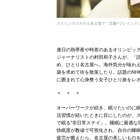
ストリングスホテル名古屋で「読書×ブレインスリ
連日の熱帯夜や時差のあるオリンピッ
ジャーナリストの村田和子さんが、「
め、ひとり名古屋へ。海外気分が味わ
築を求めて街を散策したり。話題のNH
に囲まれて心身整う女子ひとり旅をレ
＊ ＊ ＊
オーバーワークが続き、眠りたいのに
活習慣が続いたときに目にしたのが、ス
で眠る”非日常ステイ」。睡眠に最適な
快眠度が数値で可視化され、自分の睡
疲労が癒えたら、名古屋の美しいもの