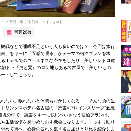
ーブ“五感で眠る”非日常ステイ」を体験
写真26枚
ク観戦などで睡眠不足という人も多いのでは？ 今回は旅行
読書」をキーに「五感で眠る」がテーマの宿泊プランを求
えるホテルでのウェルネスな滞在をしたり、美しいレトロ建
K朝ドラ『虎と翼』のロケ地もある名古屋で、美しいもの
ポートしてもらう。
眠れない。眠れないと体調もおかしくなる……そんな負の生
トリングスホテル名古屋の「読書×ブレインスリーブ“五感
環境の中で、読書をキーに快眠へいざなう宿泊プランは、
眠や生活習慣を見つめなおす機会になります。ぐっすり眠り
を求めて街へ。心身の疲れを癒す名古屋ひとり旅を紹介しま