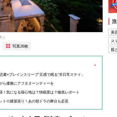
注
美
をし
ス
写真26枚
親
健
美
読書×ブレインスリーブ“五感で眠る”非日常ステイ」
夫
がら優雅にアフタヌーンティーを
寝！気になる寝心地は？快眠度は？徹底レポート
レトロ建築巡り！あの朝ドラの舞台も必見