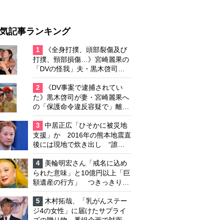
気記事ランキング
1
《全身打撲、頭部裂傷及び
打撲、頸部損傷…》宮崎麗果の
「DVの怪我」夫・黒木啓司の
逮捕で始まる「夫婦の闘争」
2
《DV事案で逮捕されてい
た》黒木啓司が妻・宮崎麗果へ
の「保護命令違反容疑で」離婚
協議は「第二ステージ」へ
3
中居正広「ひそかに被災地
支援」か 2016年の熊本地震直
後には現地で炊き出し “誰に
も知られなくて良い”と、むし
ろ強まる福祉活動への思い
4
美輪明宏さん「戒名に込め
られた意味」と10億円以上「巨
額遺産の行方」 つきっきりで
私生活をサポートしていた元俳
優が相続か
5
木村拓哉、「乳がんステー
ジ4の女性」に届けたサプライ