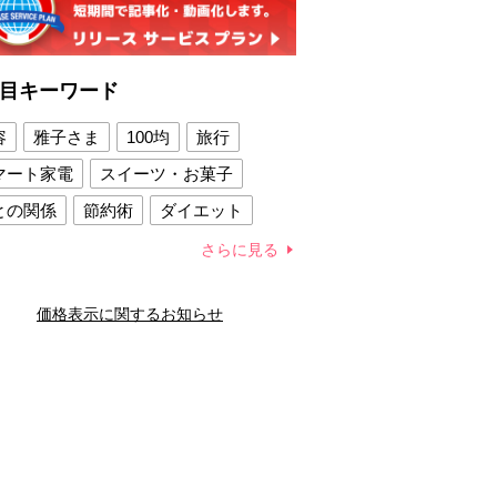
目キーワード
容
雅子さま
100均
旅行
マート家電
スイーツ・お菓子
との関係
節約術
ダイエット
康法
新製品
さらに見る
容賢者のダイエットグッズ
価格表示に関するお知らせ
との関係
新津春子
どか食い