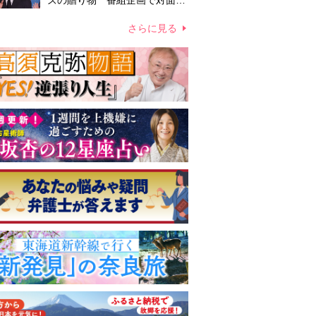
ズの贈り物 番組企画で対面し
たファンが、夢と希望を与える
心遣いに「うれしくて号泣しま
さらに見る
した」