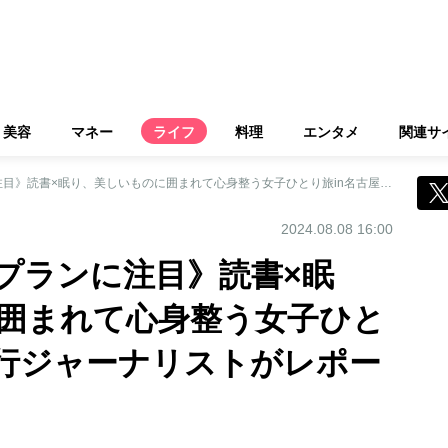
美容
マネー
ライフ
料理
エンタメ
関連サ
《五感で眠る宿泊プランに注目》読書×眠り、美しいものに囲まれて心身整う女子ひとり旅in名古屋を旅行ジャーナリストがレポート
2024.08.08 16:00
プランに注目》読書×眠
囲まれて心身整う女子ひと
旅行ジャーナリストがレポー